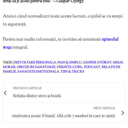
simți să fi acolo pentru tine.” – Gáspár György
Atunci când normalizezi toate aceste lucruri, copilul se va simții
în siguranță.
Pentru mai multe informații, te invităm să urmărești
episodul
#091
integral.
TAGS:
DEZVOLTARE PERSONALA
,
FAIN & SIMPLU
,
GÁSPÁR GYÖRGY
,
MIHAI
MORAR
,
OBICEIURI SANATOASE
,
PĂRINTE-COPIL
,
PODCAST
,
RELAȚII DE
FAMILIE
,
SANATATE EMOTIONALA
,
TIPS & TRICKS
PREVIOUS ARTICLE
Relația dintre stres și boală
NEXT ARTICLE
Anxietatea poate fi bună! Află cele 7 moduri în care te ajută