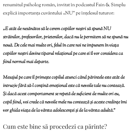
renumitul psiholog român, invitat în podcastul Fain & Simplu
explică importanța cuvântului „NU” pe înțelesul tuturor:
„E atât de nesănătos să le cerem copiilor noștri să spună NU
străinilor, profesorilor, prietenilor, dacă nu le permitem să ne spună nu
nouă. De cele mai multe ori, felul în care noi ne impunem în viața
copiilor noștri devine tiparul relațional pe care ei îl vor considera ca
fiind normal mai departe.
Mesajul pe care îl primește copilul atunci când părintele este atât de
intruziv fără să-l conțină emoțional este că nevoile tale nu contează.
Și dacă acest comportament se repetă de suficient de multe ori eu,
copil fiind, voi crede că nevoile mele nu contează și aceste credințe îmi
vor ghida viața de la vârsta adolescenței și de la vârsta adultă.”
Cum este bine să procedezi ca părinte?