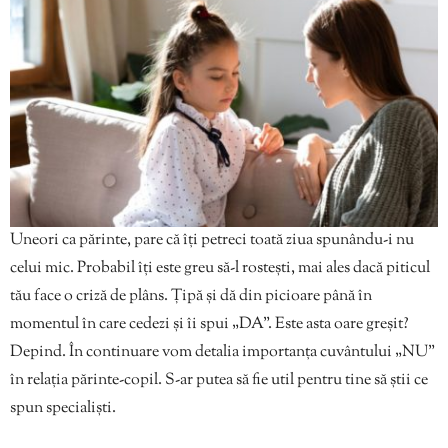
Uneori ca părinte, pare că îți petreci toată ziua spunându-i nu
celui mic. Probabil îți este greu să-l rostești, mai ales dacă piticul
tău face o criză de plâns. Țipă și dă din picioare până în
momentul în care cedezi și îi spui „DA”. Este asta oare greșit?
Depind. În continuare vom detalia importanța cuvântului „NU”
în relația părinte-copil. S-ar putea să fie util pentru tine să știi ce
spun specialiști.