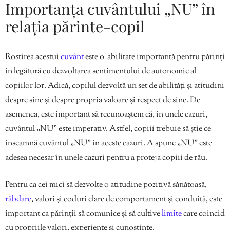
Importanța cuvântului „NU” în
relația părinte-copil
Rostirea acestui
cuvânt
este o abilitate importantă pentru părinți
în legătură cu dezvoltarea sentimentului de autonomie al
copiilor lor. Adică, copilul dezvoltă un set de abilități și atitudini
despre sine și despre propria valoare și respect de sine. De
asemenea, este important să recunoaștem că, în unele cazuri,
cuvântul „NU” este imperativ. Astfel, copiii trebuie să știe ce
înseamnă cuvântul „NU” în aceste cazuri. A spune „NU” este
adesea necesar în unele cazuri pentru a proteja copiii de rău.
Pentru ca cei mici să dezvolte o atitudine pozitivă sănătoasă,
răbdare
, valori și coduri clare de comportament și conduită, este
important ca părinții să comunice și să cultive
limite
care coincid
cu propriile valori, experiențe și cunoștințe.