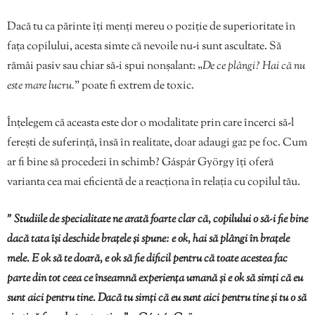
Dacă tu ca părinte îți menți mereu o poziție de superioritate în
fața copilului, acesta simte că nevoile nu-i sunt ascultate. Să
rămâi pasiv sau chiar să-i spui nonșalant: „
De ce plângi? Hai că nu
este mare lucru.
” poate fi extrem de toxic.
Înțelegem că aceasta este dor o modalitate prin care încerci să-l
ferești de suferință, însă în realitate, doar adaugi gaz pe foc. Cum
ar fi bine să procedezi în schimb? Gáspár György îți oferă
varianta cea mai eficientă de a reacționa în relația cu copilul tău.
” Studiile de specialitate ne arată foarte clar că, copilului o să-i fie bine
dacă tata își deschide brațele și spune: e ok, hai să plângi în brațele
mele. E ok să te doară, e ok să fie dificil pentru că toate acestea fac
parte din tot ceea ce înseamnă experiența umană și e ok să simți că eu
sunt aici pentru tine. Dacă tu simți că eu sunt aici pentru tine și tu o să