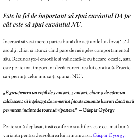
Este la fel de important să spui cuvântul DA pe
cât este să spui cuvântul NU.
Înceracă să vezi mereu partea bună din acțiunile lui. Învață să-l
asculți, chiar și atunci când pare de neînțeles comportamentul
său. Recunoaște-i emoțiile și validează-le cu fiecare ocazie, asta
este poate mai important decât corectarea lui continuă. Practic,
să-i permiți celui mic să-ți spună „NU”.
„E greu pentru un copil de 3 anișori, 5 anișori, chiar și de către un
adolescent să înțeleagă de ce merită făcute anumite lucruri dacă nu îi
permitem înainte de toate să riposteze.”
–
Gáspár György
Poate sună deplasat, însă conform studiilor, este cea mai bună
variantă pentru dezvoltarea lui armonioasă.
Gáspár György,