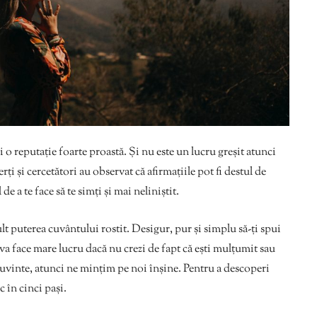
 o reputație foarte proastă. Și nu este un lucru greșit atunci
i și cercetători au observat că afirmațiile pot fi destul de
de a te face să te simți și mai neliniştit.
t puterea cuvântului rostit. Desigur, pur și simplu să-ți spui
a face mare lucru dacă nu crezi de fapt că ești mulțumit sau
vinte, atunci ne mințim pe noi înșine. Pentru a descoperi
 în cinci pași.