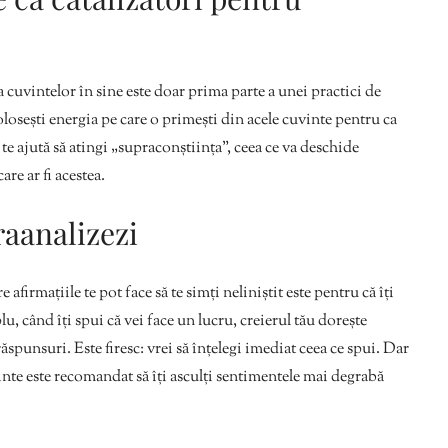
a cuvintelor în sine este doar prima parte a unei practici de
olosești energia pe care o primești din acele cuvinte pentru ca
 te ajută să atingi „supraconștiința”, ceea ce va deschide
are ar fi acestea.
raanalizezi
firmațiile te pot face să te simți neliniștit este pentru că îți
u, când îți spui că vei face un lucru, creierul tău dorește
ăspunsuri. Este firesc: vrei să înțelegi imediat ceea ce spui. Dar
 minte este recomandat să îți asculți sentimentele mai degrabă