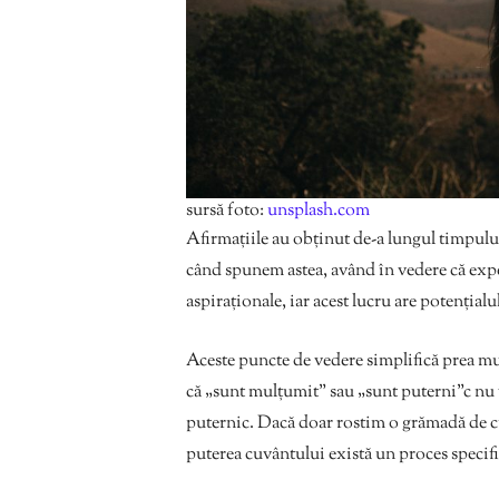
sursă foto:
unsplash.com
Afirmațiile au obținut de-a lungul timpului
când spunem astea, având în vedere că experț
aspiraționale, iar acest lucru are potențialul 
Aceste puncte de vedere simplifică prea mul
că „sunt mulțumit” sau „sunt puterni”c nu v
puternic. Dacă doar rostim o grămadă de cu
puterea cuvântului există un proces specific