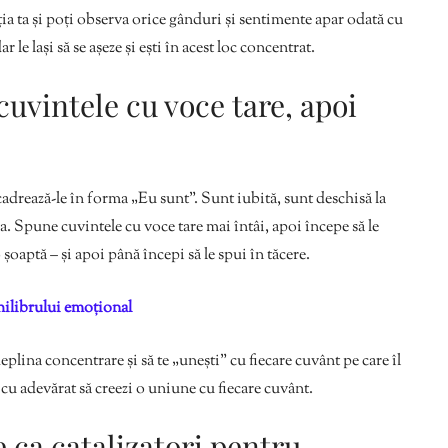
nția ta și poți observa orice gânduri și sentimente apar odată cu
r le lași să se așeze și ești în acest loc concentrat.
cuvintele cu voce tare, apoi
ncadrează-le în forma „Eu sunt”. Sunt iubită, sunt deschisă la
a. Spune cuvintele cu voce tare mai întâi, apoi începe să le
șoaptă – și apoi până începi să le spui în tăcere.
chilibrului emoțional
deplina concentrare și să te „unești” cu fiecare cuvânt pe care îl
 cu adevărat să creezi o uniune cu fiecare cuvânt.
e ca catalizatori pentru