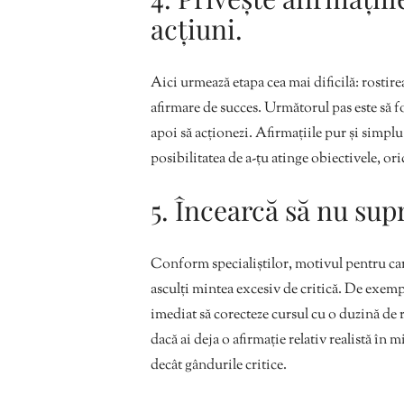
acțiuni.
Aici urmează etapa cea mai dificilă: rostire
afirmare de succes. Următorul pas este să f
apoi să acționezi. Afirmațiile pur și simplu
posibilitatea de a-țu atinge obiectivele, oric
5. Încearcă să nu sup
Conform specialiștilor, motivul pentru care a
asculți mintea excesiv de critică. De exempl
imediat să corecteze cursul cu o duzină de r
dacă ai deja o afirmație relativ realistă în
decât gândurile critice.