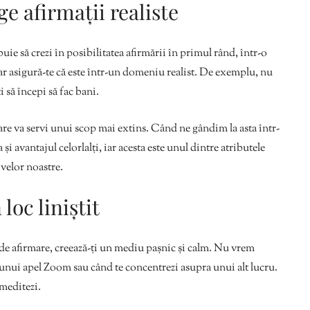
ge afirmații realiste
buie să crezi în posibilitatea afirmării în primul rând, într-o
ar asigură-te că este într-un domeniu realist. De exemplu, nu
ți să începi să fac bani.
care va servi unui scop mai extins. Când ne gândim la asta într-
i avantajul celorlalți, iar acesta este unul dintre atributele
ivelor noastre.
loc liniștit
 de afirmare, creează-ți un mediu pașnic și calm. Nu vrem
 unui apel Zoom sau când te concentrezi asupra unui alt lucru.
 meditezi.