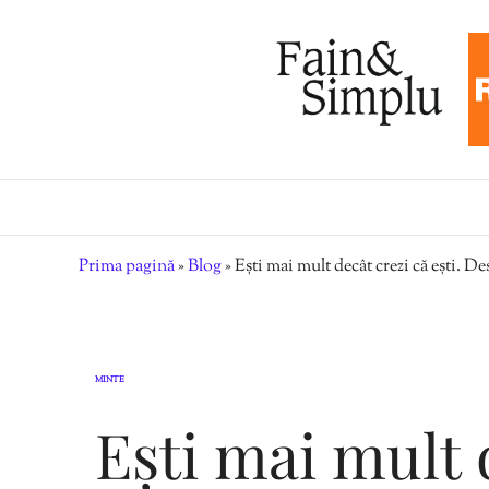
Prima pagină
»
Blog
»
Ești mai mult decât crezi că ești. 
MINTE
Ești mai mult 