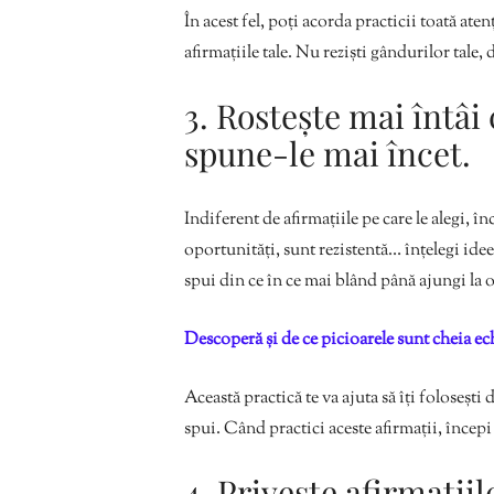
În acest fel, poți acorda practicii toată ate
afirmațiile tale. Nu reziști gândurilor tale, da
3. Rostește mai întâi 
spune-le mai încet.
Indiferent de afirmațiile pe care le alegi, î
oportunități, sunt rezistentă… înțelegi idee
spui din ce în ce mai blând până ajungi la o 
Descoperă și de ce picioarele sunt cheia e
Această practică te va ajuta să îți folosești 
spui. Când practici aceste afirmații, începi
4. Privește afirmațiil