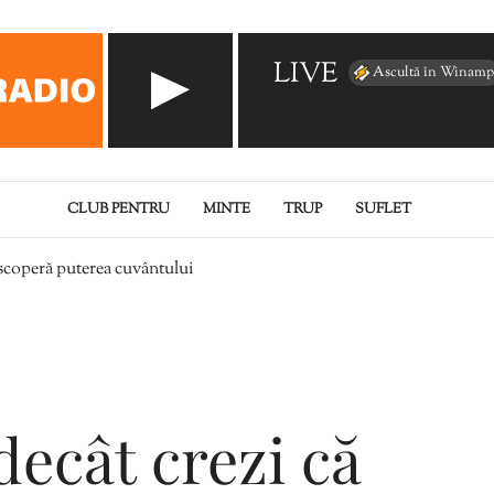
LIVE
Ascultă în Winamp
CLUB PENTRU
MINTE
TRUP
SUFLET
Descoperă puterea cuvântului
decât crezi că