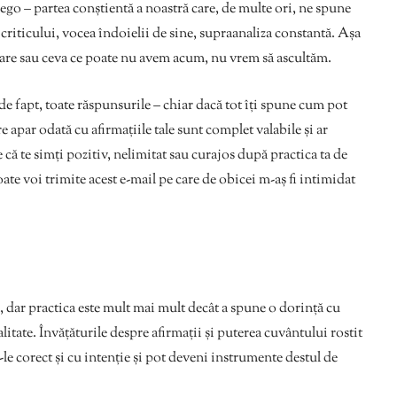
go – partea conștientă a noastră care, de multe ori, ne spune
criticului, vocea îndoielii de sine, supraanaliza constantă. Așa
are sau ceva ce poate nu avem acum, nu vrem să ascultăm.
de fapt, toate răspunsurile – chiar dacă tot îți spune cum pot
e apar odată cu afirmațiile tale sunt complet valabile și ar
te că te simți pozitiv, nelimitat sau curajos după practica ta de
oate voi trimite acest e-mail pe care de obicei m-aș fi intimidat
, dar practica este mult mai mult decât a spune o dorință cu
alitate. Învățăturile despre afirmații și puterea cuvântului rostit
-le corect și cu intenție și pot deveni instrumente destul de