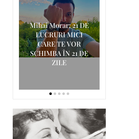
Mihai Morar: 21 DE
i
LUCRURI MICI
AM
SCRISOA
CARE TE VOR
T-
FOSTUL
SCHIMBA ÎN 21 DE
ZILE