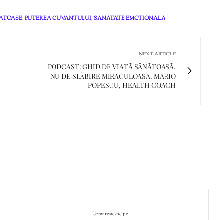
NATOASE
,
PUTEREA CUVANTULUI
,
SANATATE EMOTIONALA
NEXT ARTICLE
PODCAST: GHID DE VIAȚĂ SĂNĂTOASĂ,
NU DE SLĂBIRE MIRACULOASĂ. MARIO
POPESCU, HEALTH COACH
Urmareste-ne pe