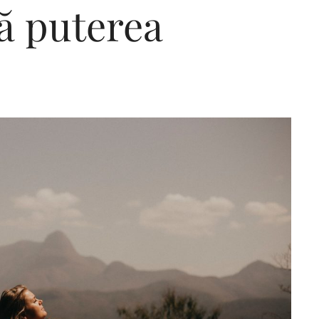
ă puterea
Editorial Miha
Morar: CUM L-
SALVAT PE FĂ
FRUMOS