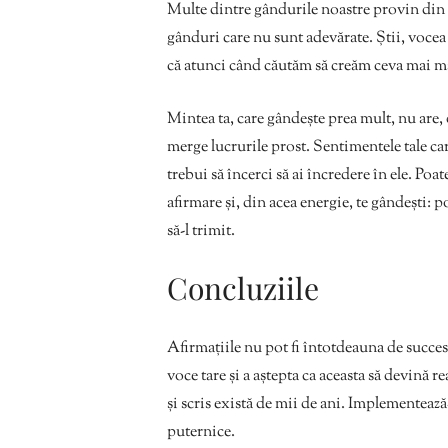
Multe dintre gândurile noastre provin din e
gânduri care nu sunt adevărate. Știi, vocea 
că atunci când căutăm să creăm ceva mai m
Mintea ta, care gândește prea mult, nu are, 
merge lucrurile prost. Sentimentele tale car
trebui să încerci să ai încredere în ele. Poa
afirmare și, din acea energie, te gândești: p
să-l trimit.
Concluziile
Afirmațiile nu pot fi întotdeauna de succes
voce tare și a aștepta ca aceasta să devină re
și scris există de mii de ani. Implementează
puternice.