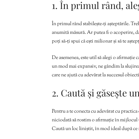
1. În primul rând, ale
În primul rând stabilește-ți așteptările. Tre
anumită măsură. Ar putea fi o acoperire, d
poți să-ți spui că ești milionar și să te aștep
De asemenea, este util să alegi o afirmație 
un mod mai expansiv, ne gândim la slujirea ș
care ne ajută cu adevărat la succesul obiect
2. Caută și găsește un 
Pentru a te conecta cu adevărat cu practica
niciodată să rostim o afirmație în mijlocul
Caută un loc liniștit, în mod ideal după ce