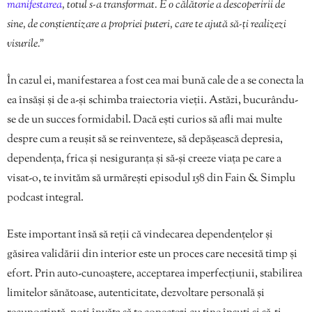
manifestarea
, totul s-a transformat. E o călătorie a descoperirii de
sine, de conștientizare a propriei puteri, care te ajută să-ți realizezi
visurile.”
În cazul ei, manifestarea a fost cea mai bună cale de a se conecta la
ea însăși și de a-și schimba traiectoria vieții. Astăzi, bucurându-
se de un succes formidabil. Dacă ești curios să afli mai multe
despre cum a reușit să se reinventeze, să depășească depresia,
dependența, frica și nesiguranța și să-și creeze viața pe care a
visat-o, te invităm să urmărești episodul 158 din Fain & Simplu
podcast integral.
Este important însă să reții că vindecarea dependențelor și
găsirea validării din interior este un proces care necesită timp și
efort. Prin auto-cunoaștere, acceptarea imperfecțiunii, stabilirea
limitelor sănătoase, autenticitate, dezvoltare personală și