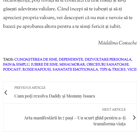
recunoștință, poți învăța să te conectezi cu tine însuți și să-ți
găsești adevărata validare. Când începi să te iubești și să-ți
apreciezi propria valoare, vei descoperi că nu mai e nevoie să te
bazezi pe aprobarea altora pentru a te simți fericit și iubit.
Mădălina Costache
TAGS:
CUNOAȘTEREA DE SINE
,
DEPENDENȚE
,
DEZVOLTARE PERSONALA
,
FAIN & SIMPLU
,
IUBIRE DE SINE
,
MIHAI MORAR
,
OBICEIURI SANATOASE
,
PODCAST
,
ROXIE NAFOUSI
,
SANATATE EMOTIONALA
,
TIPS & TRICKS
,
VICII
PREVIOUS ARTICLE
Cum poți rezolva Daddy și Mommy Issues
NEXT ARTICLE
Arta manifestării în 7 pași – Un scurt ghid pentru a-ți
transforma viața