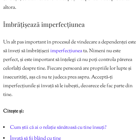
altora.
Îmbrățișează imperfecțiunea
Un alt pas important în procesul de vindecare a dependenței este
să înveți să îmbrățișezi
imperfecțiunea
ta. Nimeni nu este
perfect, și este important să înțelegi că nu poți controla părerea
celorlalți despre tine. Fiecare persoană are propriile lor lupte și
insecurități, așa că nu te judeca prea aspru. Acceptă-ți
imperfecțiunile și învață să le iubești, deoarece ele fac parte din
tine.
Citește și:
Cum știi că ai o relație sănătoasă cu tine însuți?
Învață să fii blând cu tine