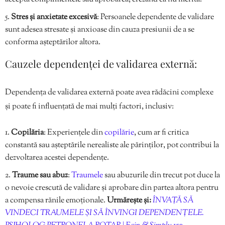
Stres și anxietate excesivă
: Persoanele dependente de validare
sunt adesea stresate și anxioase din cauza presiunii de a se
conforma așteptărilor altora.
Cauzele dependenței de validarea externă:
Dependența de validarea externă poate avea rădăcini complexe
și poate fi influențată de mai mulți factori, inclusiv:
Copilăria
: Experiențele din
copilărie
, cum ar fi critica
constantă sau așteptările nerealiste ale părinților, pot contribui la
dezvoltarea acestei dependențe.
Traume sau abuz
:
Traumele
sau abuzurile din trecut pot duce la
o nevoie crescută de validare și aprobare din partea altora pentru
a compensa rănile emoționale.
Urmărește și:
ÎNVAȚĂ SĂ
VINDECI TRAUMELE ȘI SĂ ÎNVINGI DEPENDENȚELE.