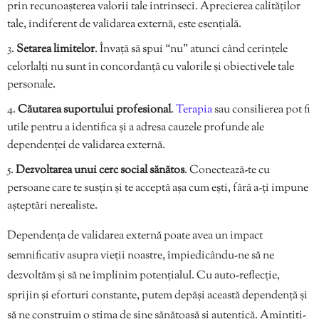
prin recunoașterea valorii tale intrinseci. Aprecierea calităților
tale, indiferent de validarea externă, este esențială.
Setarea limitelor
. Învață să spui “nu” atunci când cerințele
celorlalți nu sunt în concordanță cu valorile și obiectivele tale
personale.
Căutarea suportului profesional
.
Terapia
sau consilierea pot fi
utile pentru a identifica și a adresa cauzele profunde ale
dependenței de validarea externă.
Dezvoltarea unui cerc social sănătos
. Conectează-te cu
persoane care te susțin și te acceptă așa cum ești, fără a-ți impune
așteptări nerealiste.
Dependența de validarea externă poate avea un impact
semnificativ asupra vieții noastre, împiedicându-ne să ne
dezvoltăm și să ne împlinim potențialul. Cu auto-reflecție,
sprijin și eforturi constante, putem depăși această dependență și
să ne construim o stima de sine sănătoasă și autentică. Amintiți-