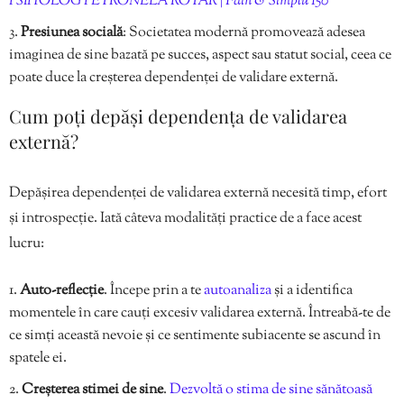
PSIHOLOG PETRONELA ROTAR | Fain & Simplu 150
Presiunea socială
: Societatea modernă promovează adesea
imaginea de sine bazată pe succes, aspect sau statut social, ceea ce
poate duce la creșterea dependenței de validare externă.
Cum poți depăși dependența de validarea
externă?
Depășirea dependenței de validarea externă necesită timp, efort
și introspecție. Iată câteva modalități practice de a face acest
lucru:
Auto-reflecție
. Începe prin a te
autoanaliza
și a identifica
momentele în care cauți excesiv validarea externă. Întreabă-te de
ce simți această nevoie și ce sentimente subiacente se ascund în
spatele ei.
Creșterea stimei de sine
.
Dezvoltă o stima de sine sănătoasă