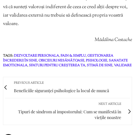
vă că sunteți valoroși indiferent de ceea ce cred alții despre voi,
iar validarea externă nu trebuie să definească propria voastră
valoare.
Mădălina Costache
TAGS:
DEZVOLTARE PERSONALA
,
FAIN & SIMPLU
,
GESTIONAREA
ÎNCREDERII ÎN SINE
,
OBICEIURI NESĂNĂTOASE
,
PSIHOLOGIE
,
SANATATE
EMOTIONALA
,
SFATURI PENTRU CREȘTEREA TA
,
STIMĂ DE SINE
,
VALIDARE
PREVIOUS ARTICLE
Beneficiile siguranței psihologice la locul de muncă
NEXT ARTICLE
Tipuri de sindrom al impostorului: Cum se manifestă în
viețile noastre