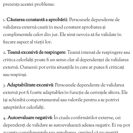
prezența acestei probleme:
Căutarea constantă a aprobării
: Persoanele dependente de
validarea externă caută în mod constant aprobarea și
complimentele celor din jur. Ele simt nevoia să fie validate în
fiecare aspect al vieții lor.
Teamă excesivă de respingere
: Teamă intensă de respingere sau
critica celorlalți poate fi un semn clar al dependenței de validarea
externă. Oamenii pot evita situațiile în care ar putea fi criticați
sau respinși.
Adaptabilitate excesivă
: Persoanele dependente de validarea
externă pot fi foarte adaptables în funcție de cerințele altora. Ele
își schimbă comportamentul sau valorile pentru a se potrivi
așteptărilor celorlalți.
Autoevaluare negativă
: În ciuda confirmărilor externe, cei
dependenți de validare se autoevaluează adesea negativ. Ei nu pot
accepta complimentele sau aprobarea, crezând că nu merită.