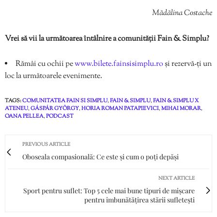
Mădălina Costache
Vrei să vii la următoarea întâlnire a comunității Fain & Simplu?
Rămâi cu ochii pe
www.bilete.fainsisimplu.ro
și rezervă-ți un
loc la următoarele evenimente.
TAGS:
COMUNITATEA FAIN SI SIMPLU
,
FAIN & SIMPLU
,
FAIN & SIMPLU X
ATENEU
,
GÁSPÁR GYÖRGY
,
HORIA ROMAN PATAPIEVICI
,
MIHAI MORAR
,
OANA PELLEA
,
PODCAST
PREVIOUS ARTICLE
Oboseala compasională: Ce este și cum o poți depăși
NEXT ARTICLE
Sport pentru suflet: Top 5 cele mai bune tipuri de mișcare
pentru îmbunătățirea stării sufletești