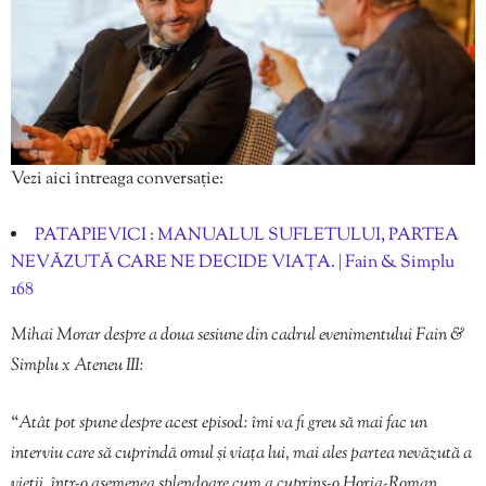
Vezi aici întreaga conversație:
PATAPIEVICI : MANUALUL SUFLETULUI, PARTEA
NEVĂZUTĂ CARE NE DECIDE VIAȚA. | Fain & Simplu
168
Mihai Morar despre a doua sesiune din cadrul evenimentului Fain &
Simplu x Ateneu III:
“
Atât pot spune despre acest episod: îmi va fi greu să mai fac un
interviu care să cuprindă omul și viața lui, mai ales partea nevăzută a
vieții, într-o asemenea splendoare cum a cuprins-o Horia-Roman