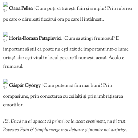
Oana Pellea
| Cum poți să trăiești fain și simplu? Prin iubirea
pe care o dăruiești fiecărui om pe care îl întâlnești.
Horia-Roman Patapievici
| Cum să atingi frumosul? E
important să știi că poate nu ești atât de important într-o lume
uriașă, dar ești vital în locul pe care îl numești acasă. Acolo e
frumosul.
Gáspár György
| Cum putem să fim mai buni? Prin
compasiune, prin conectarea cu ceilalți și prin îmbrățișarea
emoțiilor.
P.S. Dacă nu ai apucat să prinzi loc la acest eveniment, nu fii trist.
Povestea Fain & Simplu merge mai departe și promite noi surprize.