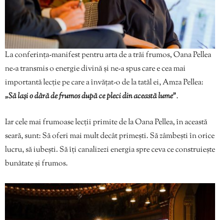
La conferința-manifest pentru arta de a trăi frumos, Oana Pellea
ne-a transmis o energie divină și ne-a spus care e cea mai
importantă lecție pe care a învățat-o de la tatăl ei, Amza Pellea:
„Să lași o dâră de frumos după ce pleci din această lume”
.
Iar cele mai frumoase lecții primite de la Oana Pellea, în această
seară, sunt: Să oferi mai mult decât primești. Să zâmbești în orice
lucru, să iubești. Să îți canalizezi energia spre ceva ce construiește
bunătate și frumos.