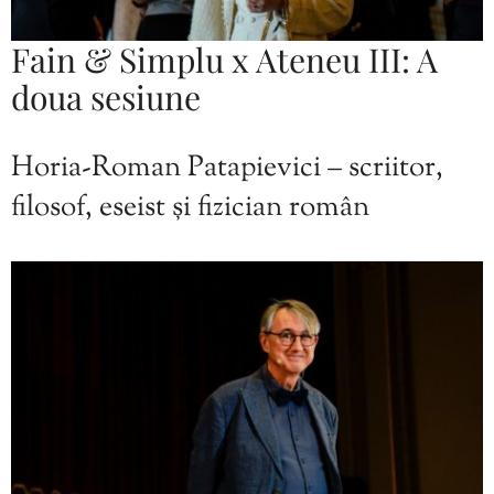
Fain & Simplu x Ateneu III: A
doua sesiune
Horia-Roman Patapievici – scriitor,
filosof, eseist și fizician român