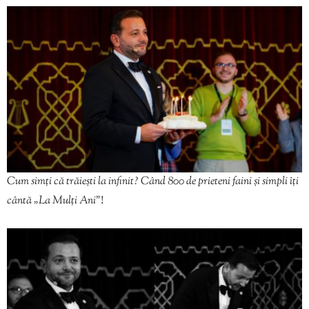
Cum simți că trăiești la infinit? Când 800 de prieteni faini și simpli îți
cântă „La Mulți Ani”
!