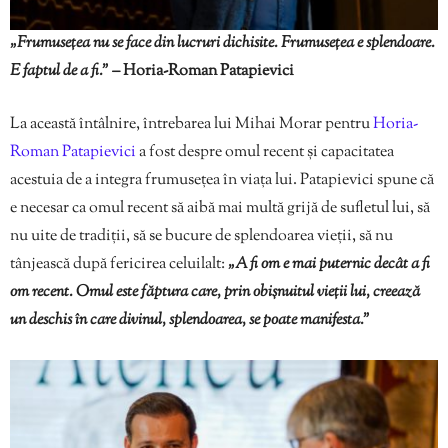
„Frumusețea nu se face din lucruri dichisite. Frumusețea e splendoare.
E faptul de a fi.”
– Horia-Roman Patapievici
La această întâlnire, întrebarea lui Mihai Morar pentru
Horia-
Roman Patapievici
a fost despre omul recent și capacitatea
acestuia de a integra frumusețea în viața lui. Patapievici spune că
e necesar ca omul recent să aibă mai multă grijă de sufletul lui, să
nu uite de tradiții, să se bucure de splendoarea vieții, să nu
tânjească după fericirea celuilalt:
„A fi om e mai puternic decât a fi
om recent. Omul este făptura care, prin obișnuitul vieții lui, creează
un deschis în care divinul, splendoarea, se poate manifesta.”