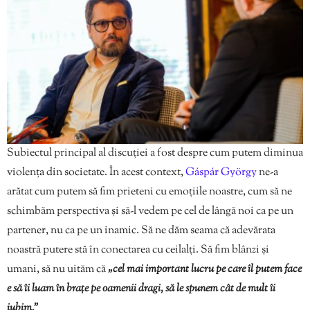
Subiectul principal al discuției a fost despre cum putem diminua
violența din societate. În acest context,
Gáspár György
ne-a
arătat cum putem să fim prieteni cu emoțiile noastre, cum să ne
schimbăm perspectiva și să-l vedem pe cel de lângă noi ca pe un
partener, nu ca pe un inamic. Să ne dăm seama că adevărata
noastră putere stă în conectarea cu ceilalți. Să fim blânzi și
umani, să nu uităm că
„cel mai important lucru pe care îl putem face
e să îi luam în brațe pe oamenii dragi, să le spunem cât de mult îi
iubim.”