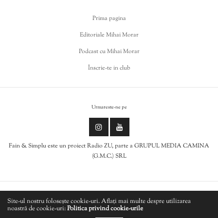
Prima pagina
Editoriale Mihai Morar
Podcast cu Mihai Morar
Înscrie-te in club
Urmareste-ne pe
Fain & Simplu este un proiect Radio ZU, parte a GRUPUL MEDIA CAMINA
(G.M.C.) SRL
Politica de cookies
Site-ul nostru folosește cookie-uri. Aflați mai multe despre utilizarea
noastră de cookie-uri:
Politica privind cookie-urile
LIVE
Politică de confidențialitate