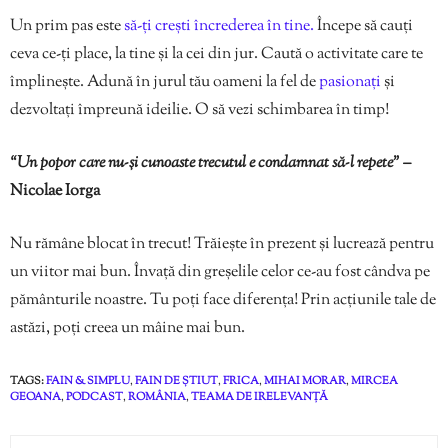
Un prim pas este
să-ți crești încrederea în tine.
Începe să cauți
ceva ce-ți place, la tine și la cei din jur. Caută o activitate care te
împlinește. Adună în jurul tău oameni la fel de
pasionați
și
dezvoltați împreună ideilie. O să vezi schimbarea în timp!
“Un popor care nu-și cunoaste trecutul e condamnat să-l repete”
–
Nicolae Iorga
Nu rămâne blocat în trecut! Trăiește în prezent și lucrează pentru
un viitor mai bun. Învață din greșelile celor ce-au fost cândva pe
pământurile noastre. Tu poți face diferența! Prin acțiunile tale de
astăzi, poți creea un mâine mai bun.
TAGS:
FAIN & SIMPLU
,
FAIN DE ȘTIUT
,
FRICA
,
MIHAI MORAR
,
MIRCEA
GEOANA
,
PODCAST
,
ROMÂNIA
,
TEAMA DE IRELEVANȚĂ