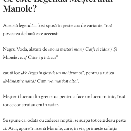
Manole?
Această legendă a fost spusă în peste 200 de variante, însă
povestea de bază este aceeași:
Negru Vodă, alături de
„nouă meșteri mari/ Calfe și zidari/ Și
Manole zece/ Care-i și întrece”
caută loc „
Pe Argeș în gios/Pe un mal frumos”,
pentru a ridica
„
Mănăstire naltă/ Cum n-a mai fost alta”.
Meșterii lucrau din greu ziua pentru a face un lucru trainic, însă
tot ce construiau era în zadar.
Se spune că, odată cu căderea nopții, se surpa tot ce zideau peste
zi. Aici, apare în scenă Manole, care, în vis, primește soluția