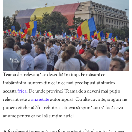
Teama de irelevanță se dezvoltă în timp. Pe măsură ce
îmbătrânim, suntem din ce în ce mai predispuși să simțim
această
frică
. De unde provine? Teama de a deveni mai puțin
relevant este o
anxietate
autoimpusă. Cu alte cuvinte, singuri ne
punem eticheta! Nu trebuie ca cineva să spună sau să facă ceva
anume pentru ca noi să simțim astfel.
A fi irelevant înseamnă a nu fi important. Când simți că cineva