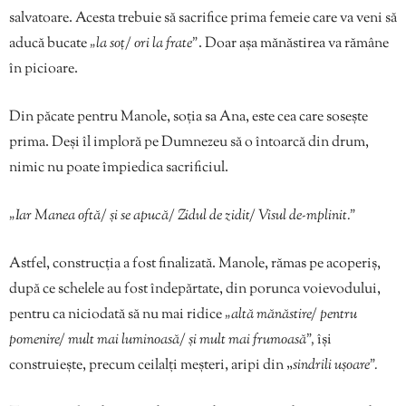
salvatoare. Acesta trebuie să sacrifice prima femeie care va veni să
aducă bucate
„la soț/ ori la frate”
. Doar așa mănăstirea va rămâne
în picioare.
Din păcate pentru Manole, soția sa Ana, este cea care sosește
prima. Deși îl imploră pe Dumnezeu să o întoarcă din drum,
nimic nu poate împiedica sacrificiul.
„Iar Manea oftă/ și se apucă/ Zidul de zidit/ Visul de-mplinit.”
Astfel, construcția a fost finalizată. Manole, rămas pe acoperiș,
după ce schelele au fost îndepărtate, din porunca voievodului,
pentru ca niciodată să nu mai ridice
„altă mănăstire/ pentru
pomenire/ mult mai luminoasă/ și mult mai frumoasă”,
își
construiește, precum ceilalți meșteri, aripi din „
sindrili ușoare”.