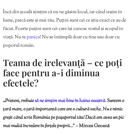
Încă din școală simțim că nu ne găsim locul, iar când ieșim în
lume, parcă este și mai rău. Puțini sunt cei ce știu exact ce au de
făcut. Foarte puțini sunt cei care își cunosc rostul și scopul în
viață. Nu te
panica
! Nu se întâmplă doar cu tine sau doar cu
poporul român.
Teama de irelevanță – ce poți
face pentru a-i diminua
efectele?
„
Prieteni, trebuie
să ne simțim mai bine în haina noastră
. Suntem o
țară mare, o țară importantă care are o cultură veche. Nu e nimic
greșit când scrie România pe pașaportul tău! Dacă am avea un pic
mai multă încredere în forțele proprii…” –
Mircea Geoană