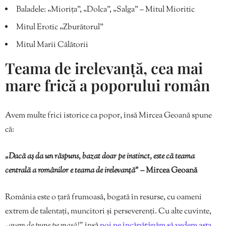
Baladele: „Miorița”, „Dolca”, „Salga” – Mitul Mioritic
Mitul Erotic „Zburătorul”
Mitul Marii Călătorii
Teama de irelevanță, cea mai
mare frică a poporului român
Avem multe frici istorice ca popor, însă Mircea Geoană spune
că:
„Dacă aș da un răspuns, bazat doar pe instinct, este că teama
centrală a românilor e teama de irelevanță” –
Mircea Geoană
România este o țară frumoasă, bogată în resurse, cu oameni
extrem de talentați, muncitori și perseverenți. Cu alte cuvinte,
„avem de pune pe masă!”
însă
noi ne încăpățânăm să vedem asta.