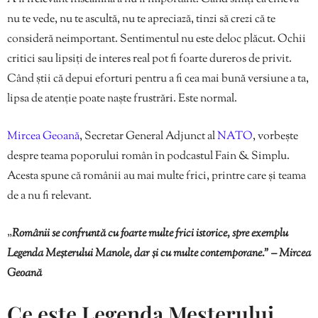
nu te vede, nu te ascultă, nu te apreciază, tinzi să crezi că te
consideră neimportant. Sentimentul nu este deloc plăcut. Ochii
critici sau lipsiți de interes real pot fi foarte dureros de privit.
Când știi că depui eforturi pentru a fi cea mai bună versiune a ta,
lipsa de atenție poate naște frustrări. Este normal.
Mircea Geoană
, Secretar General Adjunct al
NATO
, vorbește
despre teama poporului român în podcastul Fain & Simplu.
Acesta spune că românii au mai multe frici, printre care și teama
de a nu fi relevant.
„
Românii se confruntă cu foarte multe frici istorice, spre exemplu
Legenda Meșterului Manole, dar și cu multe contemporane.” – Mircea
Geoană
Ce este Legenda Meșterului