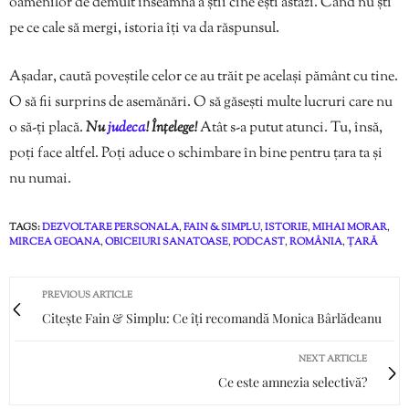
oamenilor de demult înseamnă a știi cine ești astăzi. Când nu ști
pe ce cale să mergi, istoria îți va da răspunsul.
Așadar, caută poveștile celor ce au trăit pe același pământ cu tine.
O să fii surprins de asemănări. O să găsești multe lucruri care nu
o să-ți placă.
Nu
judeca
! Înțelege!
Atât s-a putut atunci. Tu, însă,
poți face altfel. Poți aduce o schimbare în bine pentru țara ta și
nu numai.
TAGS:
DEZVOLTARE PERSONALA
,
FAIN & SIMPLU
,
ISTORIE
,
MIHAI MORAR
,
MIRCEA GEOANA
,
OBICEIURI SANATOASE
,
PODCAST
,
ROMÂNIA
,
ȚARĂ
PREVIOUS ARTICLE
Citește Fain & Simplu: Ce îți recomandă Monica Bârlădeanu
NEXT ARTICLE
Ce este amnezia selectivă?