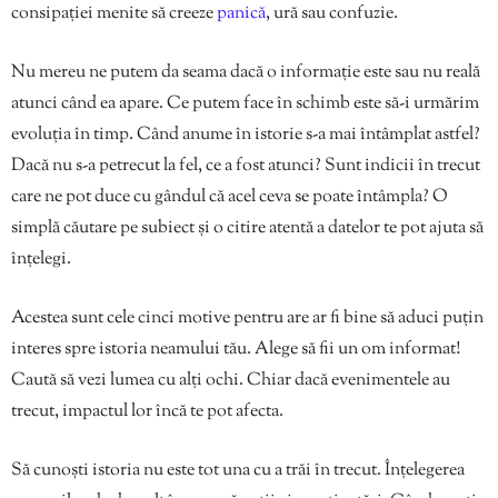
consipației menite să creeze
panică
, ură sau confuzie.
Nu mereu ne putem da seama dacă o informație este sau nu reală
atunci când ea apare. Ce putem face în schimb este să-i urmărim
evoluția în timp. Când anume în istorie s-a mai întâmplat astfel?
Dacă nu s-a petrecut la fel, ce a fost atunci? Sunt indicii în trecut
care ne pot duce cu gândul că acel ceva se poate întâmpla? O
simplă căutare pe subiect și o citire atentă a datelor te pot ajuta să
înțelegi.
Acestea sunt cele cinci motive pentru are ar fi bine să aduci puțin
interes spre istoria neamului tău. Alege să fii un om informat!
Caută să vezi lumea cu alți ochi. Chiar dacă evenimentele au
trecut, impactul lor încă te pot afecta.
Să cunoști istoria nu este tot una cu a trăi în trecut. Înțelegerea