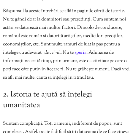
Răspunsul la aceste întrebări se află în paginile cărții de istorie.
Nu te gândi doar la domnitori sau președinți. Cum suntem noi
astăzi se datorează mai multor factori. Dincolo de conducere,
românul este român și datorită artiștilor, medicilor, preoților,
economiștilor, etc. Sunt multe ramuri de luat la pas pentru a
înțelege cu adevărat „
de ce
”-ul. Nu te
speria
! Adunarea de
informații necesită timp, prin urmare, este o activitate pe care o
poți face câte puțin în fiecare zi. Nu te grăbește nimeni. Dacă vrei
să afli mai multe, caută să înțelegi în ritmul tău.
2. Istoria te ajută să înțelegi
umanitatea
Suntem complicații. Toți oamenii, indiferent de popor, sunt
complecși. Astfel, poate fi dificil să îți dai seama de ce face cineva