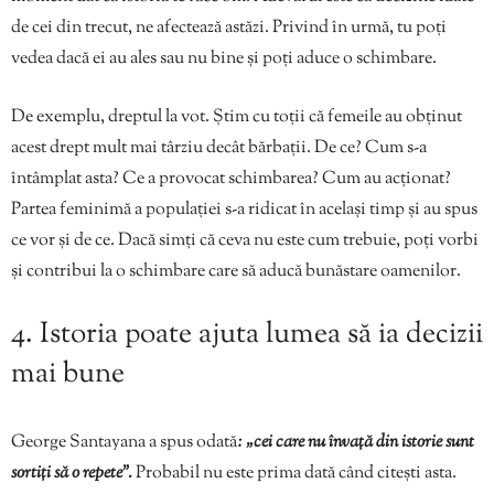
de cei din trecut, ne afectează astăzi. Privind în urmă, tu poți
vedea dacă ei au ales sau nu bine și poți aduce o schimbare.
De exemplu, dreptul la vot. Știm cu toții că femeile au obținut
acest drept mult mai târziu decât bărbații. De ce? Cum s-a
întâmplat asta? Ce a provocat schimbarea? Cum au acționat?
Partea feminimă a populației s-a ridicat în același timp și au spus
ce vor și de ce. Dacă simți că ceva nu este cum trebuie, poți vorbi
și contribui la o schimbare care să aducă bunăstare oamenilor.
4. Istoria poate ajuta lumea să ia decizii
mai bune
George Santayana a spus odată
: „cei care nu învață din istorie sunt
sortiți să o repete”.
Probabil nu este prima dată când citești asta.