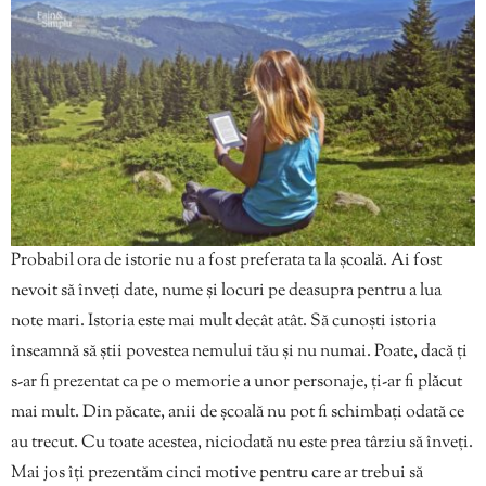
Probabil ora de istorie nu a fost preferata ta la școală. Ai fost
nevoit să înveți date, nume și locuri pe deasupra pentru a lua
note mari. Istoria este mai mult decât atât. Să cunoști istoria
înseamnă să știi povestea nemului tău și nu numai. Poate, dacă ți
s-ar fi prezentat ca pe o memorie a unor personaje, ți-ar fi plăcut
mai mult. Din păcate, anii de școală nu pot fi schimbați odată ce
au trecut. Cu toate acestea, niciodată nu este prea târziu să înveți.
Mai jos îți prezentăm cinci motive pentru care ar trebui să