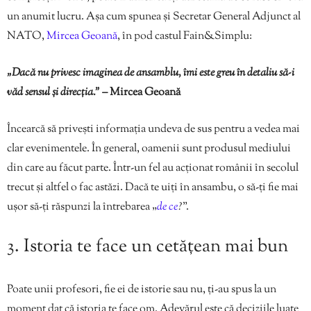
un anumit lucru. Așa cum spunea și Secretar General Adjunct al
NATO,
Mircea Geoană
, în pod castul Fain&Simplu:
„Dacă nu privesc imaginea de ansamblu, îmi este greu în detaliu să-i
văd sensul și direcția.”
– Mircea Geoană
Încearcă să privești informația undeva de sus pentru a vedea mai
clar evenimentele. În general, oamenii sunt produsul mediului
din care au făcut parte. Într-un fel au acționat românii în secolul
trecut și altfel o fac astăzi. Dacă te uiți în ansambu, o să-ți fie mai
ușor să-ți răspunzi la întrebarea „
de ce
?
”.
3. Istoria te face un cetățean mai bun
Poate unii profesori, fie ei de istorie sau nu, ți-au spus la un
moment dat că istoria te face om. Adevărul este că deciziile luate