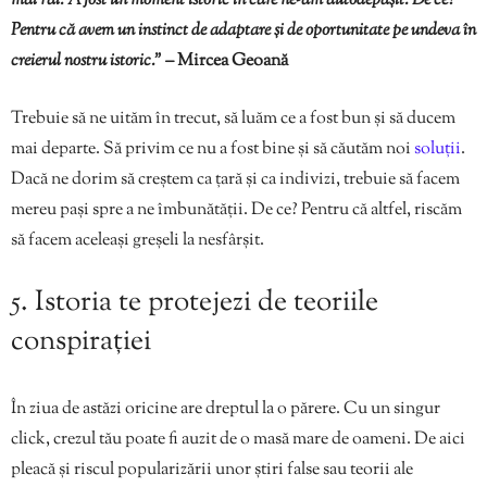
mai răi. A fost un moment istoric în care ne-am autodepășit. De ce?
Pentru că avem un instinct de adaptare și de oportunitate pe undeva în
creierul nostru istoric.” –
Mircea Geoană
Trebuie să ne uităm în trecut, să luăm ce a fost bun și să ducem
mai departe. Să privim ce nu a fost bine și să căutăm noi
soluții
.
Dacă ne dorim să creștem ca țară și ca indivizi, trebuie să facem
mereu pași spre a ne îmbunătății. De ce? Pentru că altfel, riscăm
să facem aceleași greșeli la nesfârșit.
5. Istoria te protejezi de teoriile
conspirației
În ziua de astăzi oricine are dreptul la o părere. Cu un singur
click, crezul tău poate fi auzit de o masă mare de oameni. De aici
pleacă și riscul popularizării unor știri false sau teorii ale