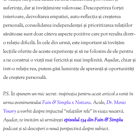
suferințe, dar și învățăminte valoroase. Descoperirea forței
interioare, dezvoltarea empatiei, auto-reflecția și creșterea
personală, consolidarea independenței și prioritizarea relațiilor
sănătoase sunt doar câteva aspecte pozitive care pot rezulta dintr-
o relație dificilă. În cele din urmă, este important să învățăm
lecțiile oferite de aceste experiențe și să ne folosim de ele pentru
a ne construi o viață mai fericită și mai împlinită. Așadar, chiar și
într-o relație rea, putem găsi luminițe de speranță și oportunități
de creștere personală.
P.S. Îți spunem un mic secret: inspirația pentru acest articol a venit în
urma evenimentului
Fain & Simplu x Nottara
. Acolo,
Dr. Menis
Yousry
a vorbit despre impactul “relațiilor rele” în viața noastră.
Așadar, te invităm să urmărești
episodul 134 din Fain & Simplu
podcast și să descoperi o nouă perspectivă despre subiect.