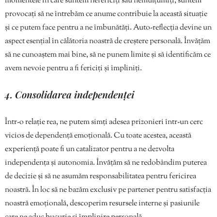
momentele în care suntem nefericiți sau nemulțumiți, suntem
provocați să ne întrebăm ce anume contribuie la această situație
și ce putem face pentru a ne îmbunătăți. Auto-reflecția devine un
aspect esențial în călătoria noastră de creștere personală. Învățăm
să ne cunoaștem mai bine, să ne punem limite și să identificăm ce
avem nevoie pentru a fi fericiți și împliniți.
4. Consolidarea independenței
Într-o relație rea, ne putem simți adesea prizonieri într-un cerc
vicios de dependență emoțională. Cu toate acestea, această
experiență poate fi un catalizator pentru a ne dezvolta
independența și autonomia. Învățăm să ne redobândim puterea
de decizie și să ne asumăm responsabilitatea pentru fericirea
noastră. În loc să ne bazăm exclusiv pe partener pentru satisfacția
noastră emoțională, descoperim resursele interne și pasiunile