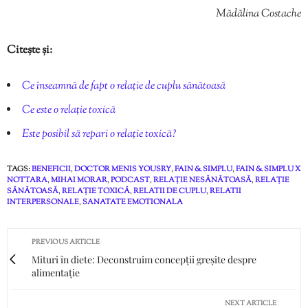
Mădălina Costache
Citește și:
Ce înseamnă de fapt o relație de cuplu sănătoasă
Ce este o relație toxică
Este posibil să repari o relație toxică?
TAGS:
BENEFICII
,
DOCTOR MENIS YOUSRY
,
FAIN & SIMPLU
,
FAIN & SIMPLU X
NOTTARA
,
MIHAI MORAR
,
PODCAST
,
RELAȚIE NESĂNĂTOASĂ
,
RELAȚIE
SĂNĂTOASĂ
,
RELAȚIE TOXICĂ
,
RELATII DE CUPLU
,
RELATII
INTERPERSONALE
,
SANATATE EMOTIONALA
PREVIOUS ARTICLE
Mituri în diete: Deconstruim concepții greșite despre
alimentație
NEXT ARTICLE