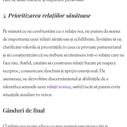
care ne aduc bucurie și împlinire personală.
5. Prioritizarea relațiilor sănătoase
Pe măsură ce ne confruntăm cu o relație rea, ne putem da seama
de importanța unei relații sănătoase și echilibrate. Învățăm să ne
clarificăm valorile și prioritățile în ceea ce privește parteneriatul
și să conștientizăm că nu trebuie să rămânem într-o relație care ne
face rău. Astfel, căutăm să construim relații bazate pe respect
reciproc, comunicare deschisă și sprijin emoțional. De
asemenea, ne dezvoltăm discernământul și abilitățile de a
identifica semnele unei
relații toxice
, astfel încât să putem evita
situațiile similare în viitor.
Gânduri de final
O relație rea poate aduce cu sine numeroase provocări și