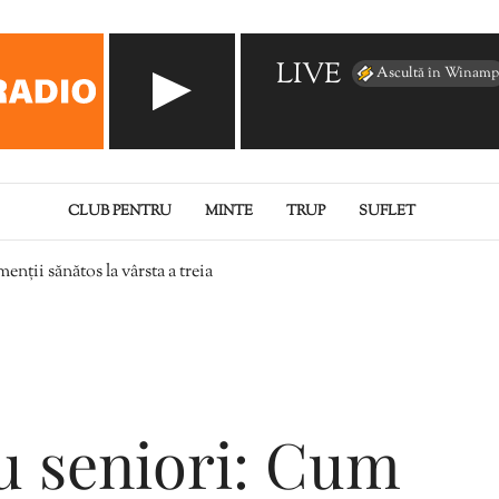
LIVE
Ascultă în Winamp
CLUB PENTRU
MINTE
TRUP
SUFLET
enții sănătos la vârsta a treia
u seniori: Cum