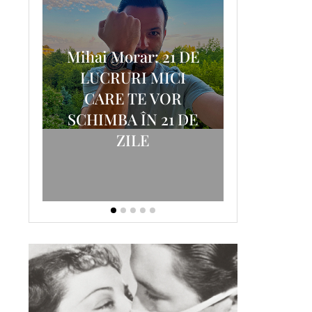
Mihai Morar: 21 DE
i
LUCRURI MICI
AM
SCRISOA
CARE TE VOR
T-
FOSTUL
SCHIMBA ÎN 21 DE
ZILE