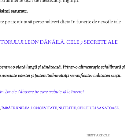
u alimente ușor de mestecat și înghițit.
ăsimi saturate.
te poate ajuta să personalizezi dieta în funcție de nevoile tale
ORULUI LEON DĂNĂILĂ. CELE 7 SECRETE ALE
pentru o viață lungă și sănătoasă. Printr-o alimentație echilibrată și
 asociate vârstei și putem îmbunătăți semnificativ calitatea vieții.
in Zonele Albastre pe care trebuie să le încerci
,
ÎMBĂTRÂNIREA
,
LONGEVITATE
,
NUTRITIE
,
OBICEIURI SANATOASE
,
NEXT ARTICLE