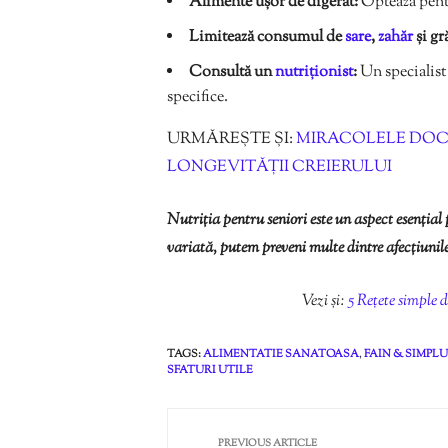
Alimente ușor de digerat:
Optează pentr
Limitează consumul de
sare
,
zahăr
și gr
Consultă un
nutriționist
:
Un specialist 
specifice.
URMĂREȘTE ȘI:
MIRACOLELE DOCT
LONGEVITĂȚII CREIERULUI
Nutriția pentru seniori este un aspect esențial 
variată, putem preveni multe dintre afecțiunile
Vezi și:
5 Rețete simple d
TAGS:
ALIMENTATIE SANATOASA
,
FAIN & SIMPLU
SFATURI UTILE
PREVIOUS ARTICLE