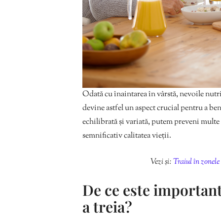
Odată cu înaintarea în vârstă, nevoile nutr
devine astfel un aspect crucial pentru a be
echilibrată și variată, putem preveni multe
semnificativ calitatea vieții.
Vezi și:
Traiul în zonele
De ce este importantă
a treia?