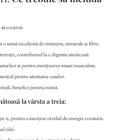
 să conțină:
 o sursă excelentă de vitamine, minerale și fibre.
utrienții, contribuind la o digestie sănătoasă.
uturilor și pentru menținerea masei musculare.
sențial pentru sănătatea oaselor.
nțiali, benefici pentru inimă.
ătoasă la vârsta a treia:
 zi, pentru a menține nivelul de energie constant.
l zilei.