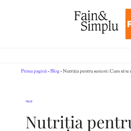
Prima pagină
»
Blog
»
Nutriția pentru seniori: Cum să te m
TRUP
Nutriția pentr