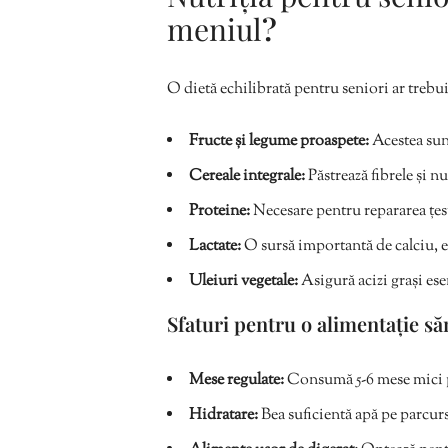
meniul
?
O dietă echilibrată pentru seniori ar trebui
Fructe și legume proaspete:
Acestea sunt
Cereale integrale:
Păstrează fibrele și n
Proteine:
Necesare pentru repararea țes
Lactate:
O sursă importantă de calciu, e
Uleiuri vegetale:
Asigură acizi grași ese
Sfaturi pentru o alimentație săn
Mese regulate:
Consumă 5-6 mese mici pe
Hidratare:
Bea suficientă apă pe parcursu