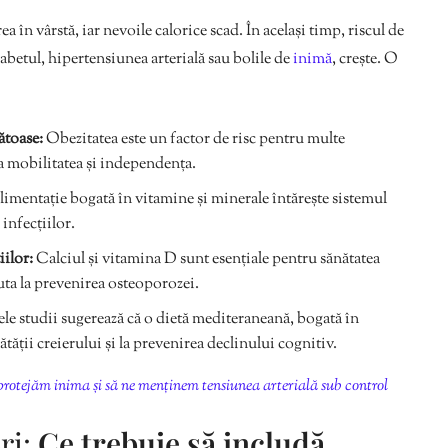
 în vârstă, iar nevoile calorice scad. În același timp, riscul de
betul, hipertensiunea arterială sau bolile de
inimă
, crește. O
ătoase:
Obezitatea este un factor de risc pentru multe
ita mobilitatea și independența.
imentație bogată în vitamine și minerale întărește sistemul
infecțiilor.
iilor:
Calciul și vitamina D sunt esențiale pentru sănătatea
juta la prevenirea osteoporozei.
e studii sugerează că o dietă mediteraneană, bogată în
tății creierului și la prevenirea declinului cognitiv.
protejăm inima și să ne menținem tensiunea arterială sub control
ri:
Ce trebuie să includă