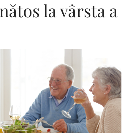
nătos la vârsta a
Editorial Miha
Morar: CUM L-
SALVAT PE FĂ
FRUMOS