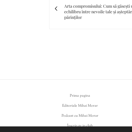
Arta compromisului: Cum să găsești 
echilibru între nevoile tale și așteptăr
părinților
Prima pagina
Editoriale Mihai Morar
Podcast cu Mihai Morar
Înscrie-te in club