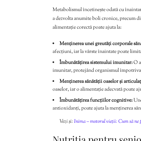
Metabolismul încetinește odată cu înaintarea
a dezvolta anumite boli cronice, precum dia
alimentație corectă poate ajuta la:
Menținerea unei greutăți corporale săn
afecțiuni, iar la vârste înaintate poate lim
Îmbunătățirea sistemului imunitar:
O al
imunitar, protejând organismul împotriva 
Menținerea sănătății oaselor și articulaț
oaselor, iar o alimentație adecvată poate a
Îmbunătățirea funcțiilor cognitive:
Unel
antioxidanți, poate ajuta la menținerea sănă
Vezi și:
Inima – motorul vieții: Cum să ne 
Nutriția pentru senio