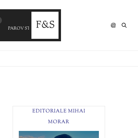
PAROV STELAR - Silent Shuffle (JERRY DI MONZA)
EDITORIALE MIHAI
MORAR