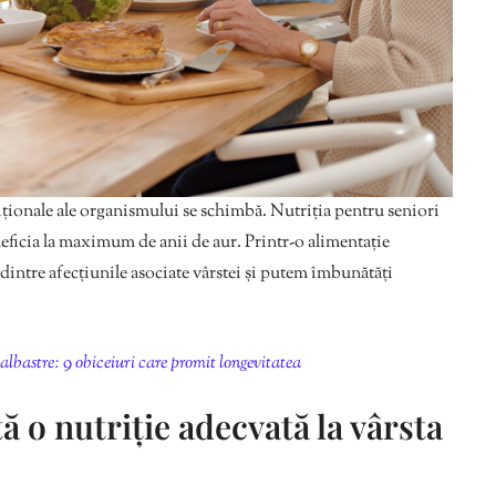
iționale ale organismului se schimbă. Nutriția pentru seniori
neficia la maximum de anii de aur. Printr-o alimentație
 dintre afecțiunile asociate vârstei și putem îmbunătăți
 albastre: 9 obiceiuri care promit longevitatea
 o nutriție adecvată la vârsta