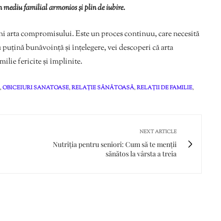
un mediu familial armonios și plin de iubire.
ni arta compromisului. Este un proces continuu, care necesită
 puțină bunăvoință și înțelegere, vei descoperi că arta
ilie fericite și împlinite.
,
OBICEIURI SANATOASE
,
RELAȚIE SĂNĂTOASĂ
,
RELAȚII DE FAMILIE
,
NEXT ARTICLE
Nutriția pentru seniori: Cum să te menții
sănătos la vârsta a treia