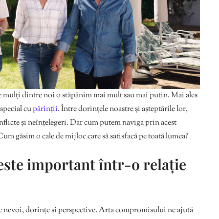
e mulți dintre noi o stăpânim mai mult sau mai puțin. Mai ales
 special cu
părinții
. Între dorințele noastre și așteptările lor,
nflicte și neînțelegeri. Dar cum putem naviga prin acest
 Cum găsim o cale de mijloc care să satisfacă pe toată lumea?
ste important într-o relație
le nevoi, dorințe și perspective. Arta compromisului ne ajută