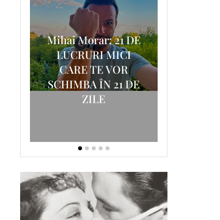
Mihai Morar: 21 DE
i
LUCRURI MICI
AM
SCRISOA
CARE TE VOR
T-
FOSTUL
SCHIMBA ÎN 21 DE
ZILE