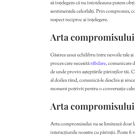
să înțelegem că nu întotdeauna putem obține
sentimentele celorlalți. Prin compromis, c
respect reciproc și înțelegere.
Arta compromisului ș
Găsirea unui echilibru între nevoile tale și
proces care necesită
răbdare
, comunicare d
de unde provin așteptările părinților tăi. 
al doilea rând, comunică-le deschis și sincer
moment potrivit pentru o conversație calm
Arta compromisului î
Arta compromisului nu se limitează doar la d
interacțiunile noastre cu părinții. Poate fi