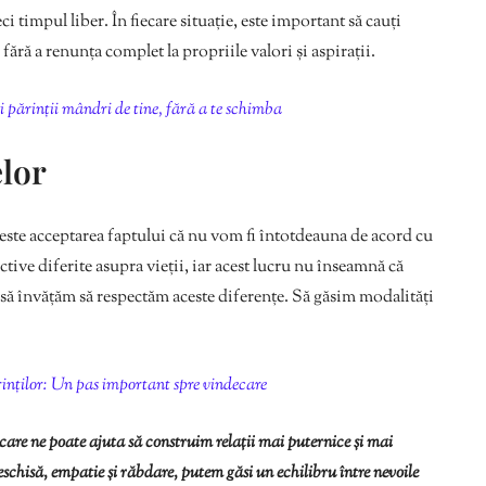
i timpul liber. În fiecare situație, este important să cauți
fără a renunța complet la propriile valori și aspirații.
i părinții mândri de tine, fără a te schimba
elor
ste acceptarea faptului că nu vom fi întotdeauna de acord cu
tive diferite asupra vieții, iar acest lucru nu înseamnă că
e să învățăm să respectăm aceste diferențe. Să găsim modalități
rinților: Un pas important spre vindecare
care ne poate ajuta să construim relații mai puternice și mai
schisă, empatie și răbdare, putem găsi un echilibru între nevoile