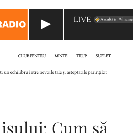
LIVE
Ascultă în Winamp
CLUB PENTRU
MINTE
TRUP
SUFLET
n echilibru între nevoile tale și așteptările părinților
isului: Cum să