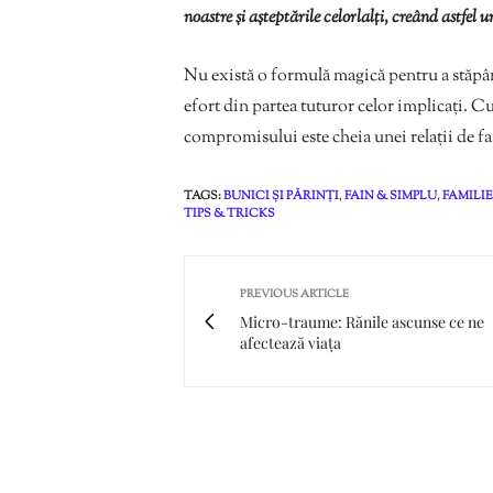
noastre și așteptările celorlalți, creând astfel 
Nu există o formulă magică pentru a stăpâ
efort din partea tuturor celor implicați. Cu
compromisului este cheia unei relații de fam
TAGS:
BUNICI ȘI PĂRINȚI
,
FAIN & SIMPLU
,
FAMILIE
TIPS & TRICKS
PREVIOUS ARTICLE
Micro-traume: Rănile ascunse ce ne
afectează viața