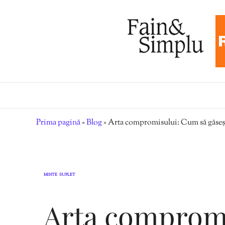
Prima pagină
»
Blog
»
Arta compromisului: Cum să găsești u
MINTE
SUFLET
,
Arta comprom