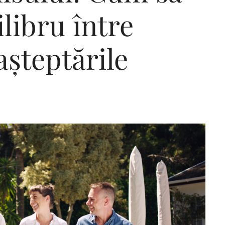
ilibru între
 așteptările
Editorial Miha
Morar: CUM L-
SALVAT PE FĂ
FRUMOS