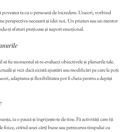
ti povestea ta cu o persoană de încredere. Uneori, vorbind
bține perspectiva necesară și idei noi. Un prieten sau un mentor
indu-ți sfaturi prețioase și suport emoțional.
lanurile
il să fie momentul să re-evaluezi obiectivele și planurile tale.
ctuală și vezi dacă există ajustări sau modificări pe care le poți
eori, adaptarea și flexibilitatea pot fi cheia pentru a depăși
e
nța, ia o pauză și îngrijește-te de tine. Fă activități care îți
le fizice, cititul unei cărți bune sau petrecerea timpului cu