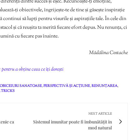
 diferența dintre succes și eșec. Recunoaște-ți emoțiile,
aluează-ți obiectivele, îngrijește-te de tine și găsește inspirație
ă continui să lupți pentru visurile și aspirațiile tale. În cele din
tacol și că reușita ta merită fiecare efort depus. Nu renunța, ci
lumină cu fiecare pas înainte.
Mădălina Costache
pentru a obține ceea ce îți dorești
OBICEIURI SANATOASE
,
PERSPECTIVĂ ȘI ACȚIUNE
,
RENUNȚAREA
,
& TRICKS
NEXT ARTICLE
tenie ca
Sistemul imunitar poate fi îmbunătățit în
mod natural