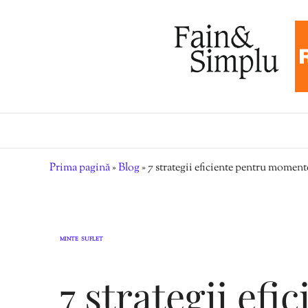
Prima pagină
»
Blog
»
7 strategii eficiente pentru momentel
MINTE
SUFLET
,
7 strategii efi