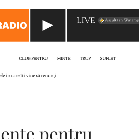
LIVE
Ascultă în Winamp
CLUB PENTRU
MINTE
TRUP
SUFLET
e în care îți vine să renunți
ciente pentru