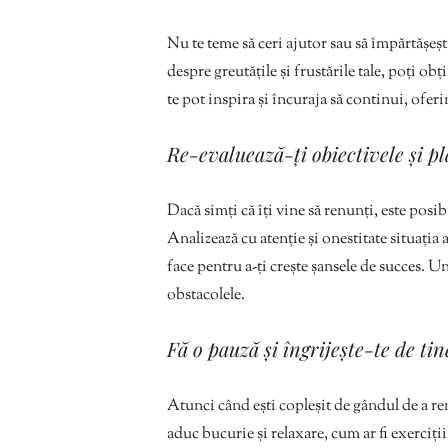
Nu te teme să ceri ajutor sau să împărtășeș
despre greutățile și frustările tale, poți o
te pot inspira și încuraja să continui, ofer
Re-evaluează-ți obiectivele și p
Dacă simți că îți vine să renunți, este posib
Analizează cu atenție și onestitate situația a
face pentru a-ți crește șansele de succes. Un
obstacolele.
Fă o pauză și îngrijește-te de tin
Atunci când ești copleșit de gândul de a renu
aduc bucurie și relaxare, cum ar fi exerciții