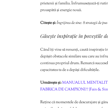
prietenii și familia. Înfrumusețează-ți rutin
proaspătă și energie nouă.
Citește și:
Îngrijirea de sine: 8 strategii de pu
Găsește inspirație în poveștile d
Când îți vine să renunți, caută inspirație î
depășit obstacole similare sau care au înfru
continua propriul drum. Remarcă succesele a
capacitatea ta de a depăși dificultățile.
Urmărește și:
MANUALUL MENTALITĂȚ
FABRICA DE CAMPIONI?? |Fain & Simp
Reține că momentele de descurajare și gându