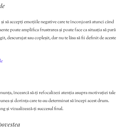
le
 și să accepți emoțiile negative care te înconjoară atunci când
ente poate amplifica frustrarea și poate face ca situația să pară
it, descurajat sau copleșit, dar nu te lăsa să fii definit de aceste
le
nunța, încearcă să-ți refocalizezi atenția asupra motivației tale
iunea și dorința care te-au determinat să începi acest drum.
g și vizualizează-ți succesul final.
 povestea