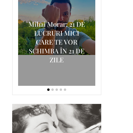
Mihai Morar: 21 DE
i
LUCRURI MICI
AM
SCRISOA
CARE TE VOR
T-
FOSTUL
SCHIMBA ÎN 21 DE
ZILE