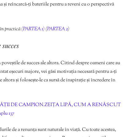
a și reîncarcă-ți bateriile pentru a reveni cu o perspectivă
s în practică
(PARTEA 1)
(
PARTEA 2
)
e succes
n poveștile de succes ale altora. Citind despre oameni care au
ntat eșecuri majore, vei găsi motivația necesară pentru a-ți
ltora și folosește-le ca sursă de inspirație și încredere în
II DE CAMPION.ZEIȚA LIPĂ, CUM A RENĂSCUT
lu 137
rile de a renunța sunt naturale în viață. Cu toate acestea,