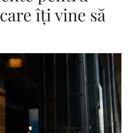
are îți vine să
Editorial Miha
Morar: CUM L-
SALVAT PE FĂ
FRUMOS