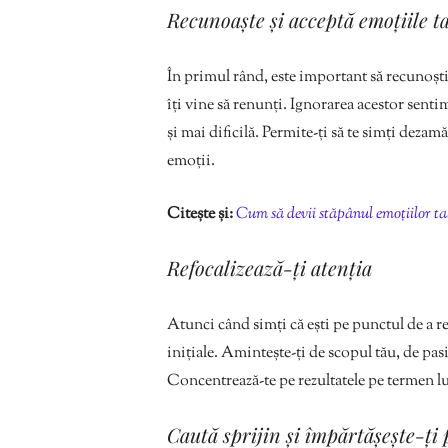
Recunoaște și acceptă emoțiile ta
În primul rând, este important să recunoști
îți vine să renunți. Ignorarea acestor sentim
și mai dificilă. Permite-ți să te simți dezamăg
emoții.
Citește și:
Cum să devii stăpânul emoțiilor ta
Refocalizează-ți atenția
Atunci când simți că ești pe punctul de a re
inițiale. Amintește-ți de scopul tău, de pas
Concentrează-te pe rezultatele pe termen lun
Caută sprijin și împărtășește-ți