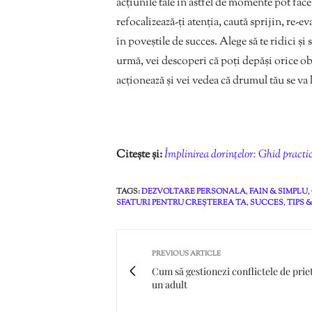
acțiunile tale în astfel de momente pot face
refocalizează-ți atenția, caută sprijin, re-ev
în poveștile de succes. Alege să te ridici și s
urmă, vei descoperi că poți depăși orice obs
acționează și vei vedea că drumul tău se va 
Citește și:
Împlinirea dorințelor: Ghid practic 
TAGS:
DEZVOLTARE PERSONALA
,
FAIN & SIMPLU
,
SFATURI PENTRU CREȘTEREA TA
,
SUCCES
,
TIPS 
PREVIOUS ARTICLE
Cum să gestionezi conflictele de prie
un adult