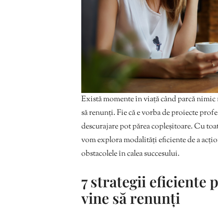
Există momente în viață când parcă nimic nu
să renunți. Fie că e vorba de proiecte prof
descurajare pot părea copleșitoare. Cu toat
vom explora modalități eficiente de a acțio
obstacolele în calea succesului.
7 strategii eficiente
vine să renunți