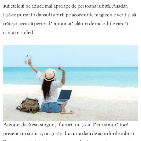
sufletele și ne aduce mai aproape de persoana iubită. Așadar,
lasă-te purtat în dansul iubirii pe acordurile magice ale verii și să
trăiești această perioadă minunată alături de melodiile care îți
cântă în suflet!
Atenție, dacă ești singur și fluturii nu și-au făcut simțită încă
prezența în stomac, nu-ți răpi bucuria dată de acordurile iubirii.