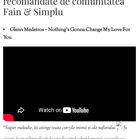
recomandate de comunitatea
Fain & Simplu
Glenn Medeiros – Nothing’s Gonna Change My Love For
You
“
Super melodie, îți atinge toate corzile inimii și ale sufletului
. Și