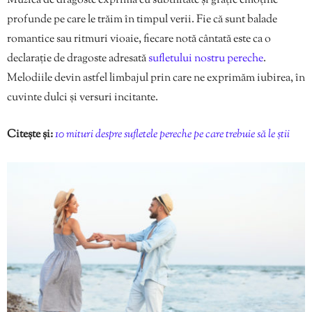
Muzica de dragoste exprimă cu subtilitate și grație emoțiile
profunde pe care le trăim în timpul verii. Fie că sunt balade
romantice sau ritmuri vioaie, fiecare notă cântată este ca o
declarație de dragoste adresată
sufletului nostru pereche
.
Melodiile devin astfel limbajul prin care ne exprimăm iubirea, în
cuvinte dulci și versuri incitante.
Citește și:
10 mituri despre sufletele pereche pe care trebuie să le știi