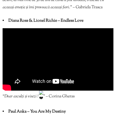
acum, la mai bine de 36 de ani de când a fost lansată, o ascult cu
aceeași emoție și îmi provoacă aceeași fiori.
” – Gabriela Trasca
Diana Ross & Lionel Richie – Endless Love
“
Doar asculți și visezi !
” – Corina Gheras
Paul Anka – You Are My Destiny