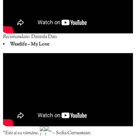
Recomandare:
Daniela Dan
Westlife – My Love
“
Este și va rămâne
.
” – Sofia Cernestean