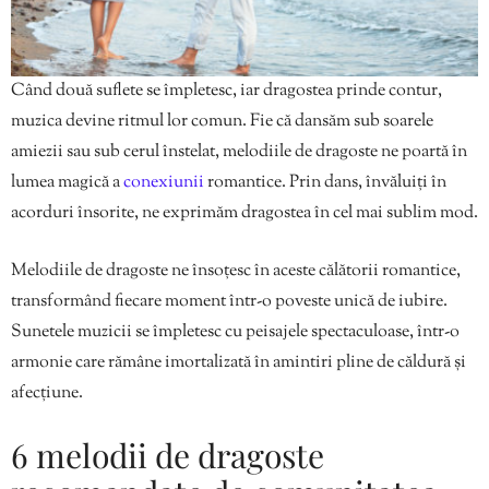
Când două suflete se împletesc, iar dragostea prinde contur,
muzica devine ritmul lor comun. Fie că dansăm sub soarele
amiezii sau sub cerul înstelat, melodiile de dragoste ne poartă în
lumea magică a
conexiunii
romantice. Prin dans, învăluiți în
acorduri însorite, ne exprimăm dragostea în cel mai sublim mod.
Melodiile de dragoste ne însoțesc în aceste călătorii romantice,
transformând fiecare moment într-o poveste unică de iubire.
Sunetele muzicii se împletesc cu peisajele spectaculoase, într-o
armonie care rămâne imortalizată în amintiri pline de căldură și
afecțiune.
6 melodii de dragoste