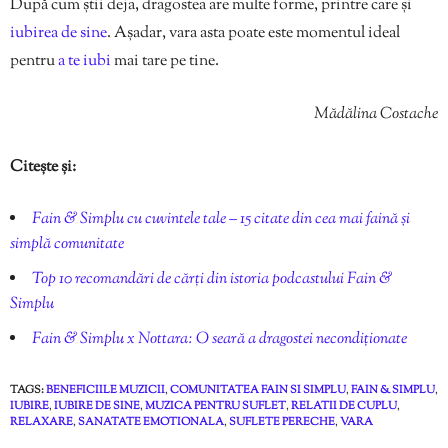
După cum știi deja, dragostea are multe forme, printre care și
iubirea de sine
. Așadar, vara asta poate este momentul ideal
pentru
a te iubi
mai tare pe tine.
Mădălina Costache
Citește și:
Fain & Simplu cu cuvintele tale – 15 citate din cea mai faină și
simplă comunitate
Top 10 recomandări de cărți din istoria podcastului Fain &
Simplu
Fain & Simplu x Nottara: O seară a dragostei necondiționate
TAGS:
BENEFICIILE MUZICII
,
COMUNITATEA FAIN SI SIMPLU
,
FAIN & SIMPLU
,
IUBIRE
,
IUBIRE DE SINE
,
MUZICA PENTRU SUFLET
,
RELATII DE CUPLU
,
RELAXARE
,
SANATATE EMOTIONALA
,
SUFLETE PERECHE
,
VARA