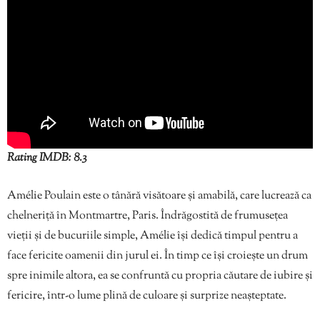
Rating IMDB: 8.3
Amélie Poulain este o tânără visătoare și amabilă, care lucrează ca
chelneriță în Montmartre, Paris. Îndrăgostită de frumusețea
vieții și de bucuriile simple, Amélie își dedică timpul pentru a
face fericite oamenii din jurul ei. În timp ce își croiește un drum
spre inimile altora, ea se confruntă cu propria căutare de iubire și
fericire, într-o lume plină de culoare și surprize neașteptate.