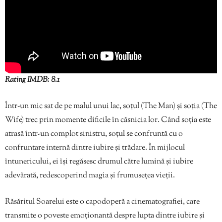
Rating IMDB: 8.1
Într-un mic sat de pe malul unui lac, soțul (The Man) și soția (The
Wife) trec prin momente dificile în căsnicia lor. Când soția este
atrasă într-un complot sinistru, soțul se confruntă cu o
confruntare internă dintre iubire și trădare. În mijlocul
întunericului, ei își regăsesc drumul către lumină și iubire
adevărată, redescoperind magia și frumusețea vieții.
Răsăritul Soarelui este o capodoperă a cinematografiei, care
transmite o poveste emoționantă despre lupta dintre iubire și