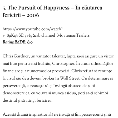
5. The Pursuit of Happyness – În căutarea
fericirii – 2006
https://www.youtube.com/watch?
v=89Kq8SDyvfg&ab_channel=MoviemanTrailers
Rating IMDB: 8.0
Chris Gardner, un vânzător talentat, luptă să-și asigure un viitor
mai bun pentru el și fiul său, Christopher. În ciuda dificultăților
financiare și a numeroaselor provocări, Chris refuză să renunțe
la visul său de a deveni broker în Wall Street. Cu determinare și
perseverență, el reușește să-și învingă obstacolele și să
demonstreze că, cu voință și muncă asiduă, poți să-ți schimbi
destinul și să atingi fericirea.
Această dramă inspirațională ne învață să fim perseverenți și să