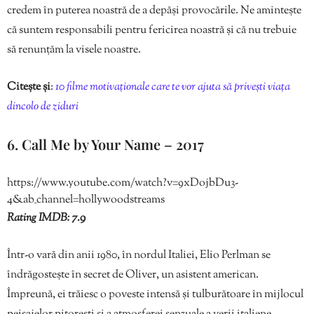
credem în puterea noastră de a depăși provocările. Ne amintește
că suntem responsabili pentru fericirea noastră și că nu trebuie
să renunțăm la visele noastre.
Citește și
:
10 filme motivaționale care te vor ajuta să privești viața
dincolo de ziduri
6. Call Me by Your Name – 2017
https://www.youtube.com/watch?v=9xDojbDu3-
4&ab_channel=hollywoodstreams
Rating IMDB: 7.9
Într-o vară din anii 1980, în nordul Italiei, Elio Perlman se
îndrăgostește în secret de Oliver, un asistent american.
Împreună, ei trăiesc o poveste intensă și tulburătoare în mijlocul