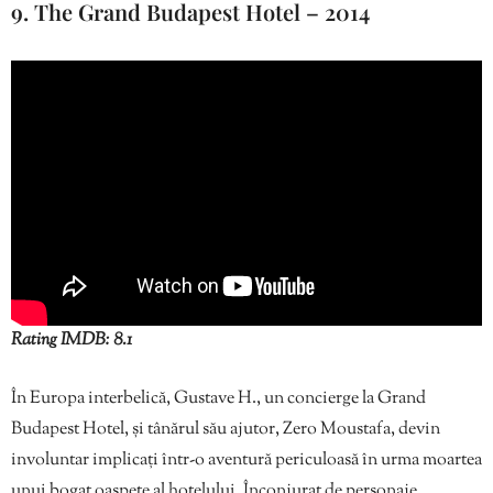
9. The Grand Budapest Hotel – 2014
Rating IMDB: 8.1
În Europa interbelică, Gustave H., un concierge la Grand
Budapest Hotel, și tânărul său ajutor, Zero Moustafa, devin
involuntar implicați într-o aventură periculoasă în urma moartea
unui bogat oaspete al hotelului. Înconjurat de personaje