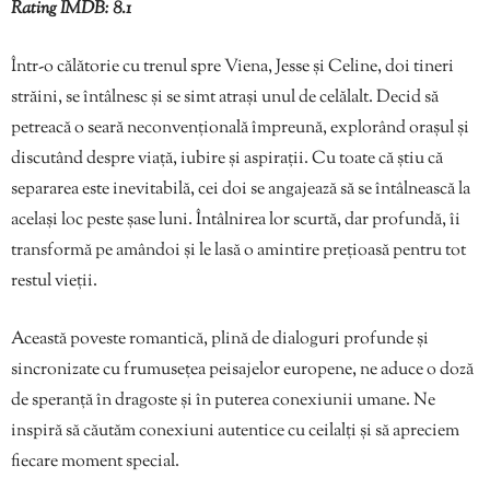
Rating IMDB: 8.1
Într-o călătorie cu trenul spre Viena, Jesse și Celine, doi tineri
străini, se întâlnesc și se simt atrași unul de celălalt. Decid să
petreacă o seară neconvențională împreună, explorând orașul și
discutând despre viață, iubire și aspirații. Cu toate că știu că
separarea este inevitabilă, cei doi se angajează să se întâlnească la
același loc peste șase luni. Întâlnirea lor scurtă, dar profundă, îi
transformă pe amândoi și le lasă o amintire prețioasă pentru tot
restul vieții.
Această poveste romantică, plină de dialoguri profunde și
sincronizate cu frumusețea peisajelor europene, ne aduce o doză
de speranță în dragoste și în puterea conexiunii umane. Ne
inspiră să căutăm conexiuni autentice cu ceilalți și să apreciem
fiecare moment special.