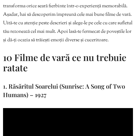
transforma orice seară fierbinte într-o experiență memorabilă.
Așadar, hai să descoperim împreună cele mai bune filme de vară.
Uită-te cu atenție peste descrieri și alege-le pe cele cu care sufletul
tău rezonează cel mai mult. Apoi lasă-te fermecat de poveștile lor
și dă-ți ocazia să trăiești emoții diverse și cuceritoare.
10 Filme de vară ce nu trebuie
ratate
1. Răsăritul Soarelui (Sunrise: A Song of Two
Humans) – 1927