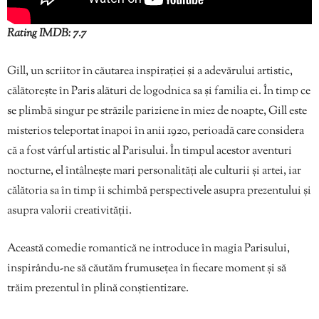
Rating IMDB: 7.7
Gill, un scriitor în căutarea inspirației și a adevărului artistic,
călătorește în Paris alături de logodnica sa și familia ei. În timp ce
se plimbă singur pe străzile pariziene în miez de noapte, Gill este
misterios teleportat înapoi în anii 1920, perioadă care considera
că a fost vârful artistic al Parisului. În timpul acestor aventuri
nocturne, el întâlnește mari personalități ale culturii și artei, iar
călătoria sa în timp îi schimbă perspectivele asupra prezentului și
asupra valorii creativității.
Această comedie romantică ne introduce în magia Parisului,
inspirându-ne să căutăm frumusețea în fiecare moment și să
trăim prezentul în plină conștientizare.