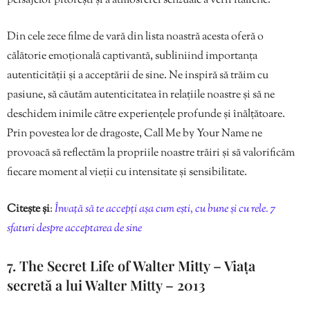
peisajelor pitorești și a atmosferei senzuale a verii italiene.
Din cele zece filme de vară din lista noastră acesta oferă o
călătorie emoțională captivantă, subliniind importanța
autenticității și a acceptării de sine. Ne inspiră să trăim cu
pasiune, să căutăm autenticitatea în relațiile noastre și să ne
deschidem inimile către experiențele profunde și înălțătoare.
Prin povestea lor de dragoste, Call Me by Your Name ne
provoacă să reflectăm la propriile noastre trăiri și să valorificăm
fiecare moment al vieții cu intensitate și sensibilitate.
Citește și
:
Învață să te accepți așa cum ești, cu bune și cu rele. 7
sfaturi despre acceptarea de sine
7. The Secret Life of Walter Mitty – Viața
secretă a lui Walter Mitty – 2013