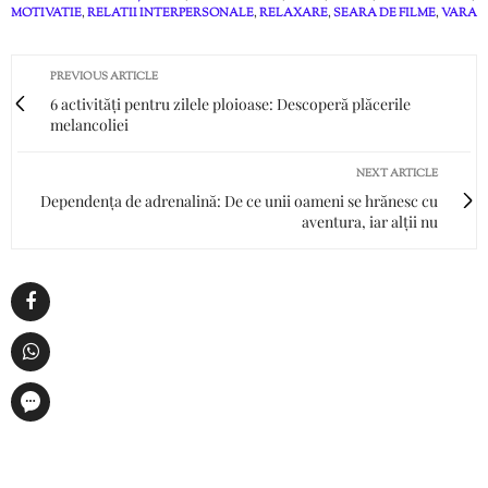
MOTIVATIE
,
RELATII INTERPERSONALE
,
RELAXARE
,
SEARA DE FILME
,
VARA
PREVIOUS ARTICLE
6 activități pentru zilele ploioase: Descoperă plăcerile
melancoliei
NEXT ARTICLE
Dependența de adrenalină: De ce unii oameni se hrănesc cu
aventura, iar alții nu