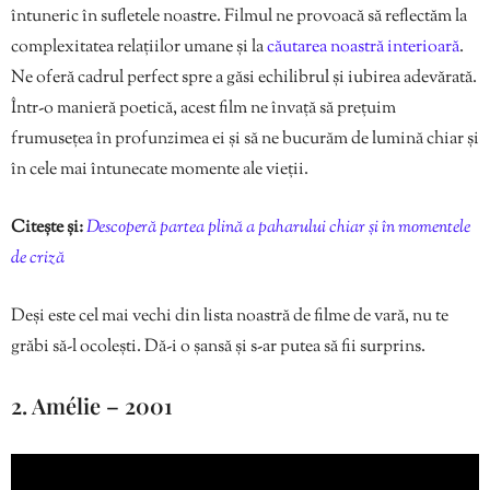
întuneric în sufletele noastre. Filmul ne provoacă să reflectăm la
complexitatea relațiilor umane și la
căutarea noastră interioară
.
Ne oferă cadrul perfect spre a găsi echilibrul și iubirea adevărată.
Într-o manieră poetică, acest film ne învață să prețuim
frumusețea în profunzimea ei și să ne bucurăm de lumină chiar și
în cele mai întunecate momente ale vieții.
Citește și:
Descoperă partea plină a paharului chiar și în momentele
de criză
Deși este cel mai vechi din lista noastră de filme de vară, nu te
grăbi să-l ocolești. Dă-i o șansă și s-ar putea să fii surprins.
2. Amélie – 2001