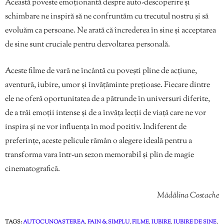
Această poveste emoționantă despre auto-descoperire și
schimbare ne inspiră să ne confruntăm cu trecutul nostru și să
evoluăm ca persoane. Ne arată că încrederea în sine și acceptarea
de sine sunt cruciale pentru dezvoltarea personală.
Aceste filme de vară ne încântă cu povești pline de acțiune,
aventură, iubire, umor și învățăminte prețioase. Fiecare dintre
ele ne oferă oportunitatea de a pătrunde în universuri diferite,
de a trăi emoții intense și de a învăța lecții de viață care ne vor
inspira și ne vor influența în mod pozitiv. Indiferent de
preferințe, aceste pelicule rămân o alegere ideală pentru a
transforma vara într-un sezon memorabil și plin de magie
cinematografică.
Mădălina Costache
TAGS:
AUTOCUNOAȘTEREA
,
FAIN & SIMPLU
,
FILME
,
IUBIRE
,
IUBIRE DE SINE
,