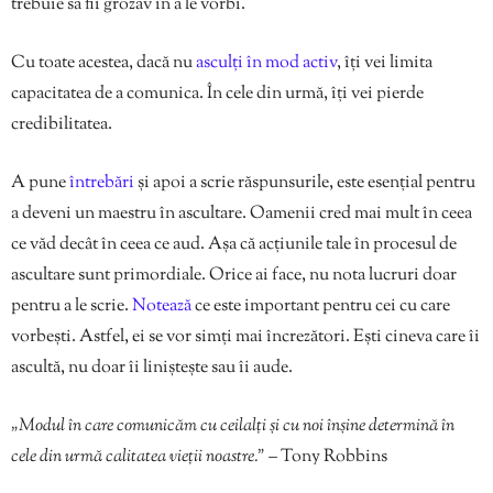
trebuie să fii grozav în a le vorbi.
Cu toate acestea, dacă nu
asculți în mod activ
, îți vei limita
capacitatea de a comunica. În cele din urmă, îți vei pierde
credibilitatea.
A pune
întrebări
și apoi a scrie răspunsurile, este esențial pentru
a deveni un maestru în ascultare. Oamenii cred mai mult în ceea
ce văd decât în ​​ceea ce aud. Așa că acțiunile tale în procesul de
ascultare sunt primordiale. Orice ai face, nu nota lucruri doar
pentru a le scrie.
Notează
ce este important pentru cei cu care
vorbești. Astfel, ei se vor simți mai încrezători. Ești cineva care îi
ascultă, nu doar îi liniștește sau îi aude.
„Modul în care comunicăm cu ceilalți și cu noi înșine determină în
cele din urmă calitatea vieții noastre.”
– Tony Robbins