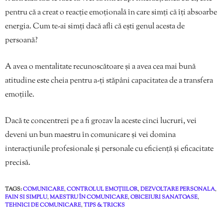
pentru că a creat o reacție emoțională în care simți că îți absoarbe
energia. Cum te-ai simți dacă afli că ești genul acesta de
persoană?
A avea o mentalitate recunoscătoare și a avea cea mai bună
atitudine este cheia pentru a-ți stăpâni capacitatea de a transfera
emoțiile.
Dacă te concentrezi pe a fi grozav la aceste cinci lucruri, vei
deveni un bun maestru în comunicare și vei domina
interacțiunile profesionale și personale cu eficiență și eficacitate
precisă.
TAGS:
COMUNICARE
,
CONTROLUL EMOȚIILOR
,
DEZVOLTARE PERSONALA
,
FAIN SI SIMPLU
,
MAESTRU ÎN COMUNICARE
,
OBICEIURI SANATOASE
,
TEHNICI DE COMUNICARE
,
TIPS & TRICKS