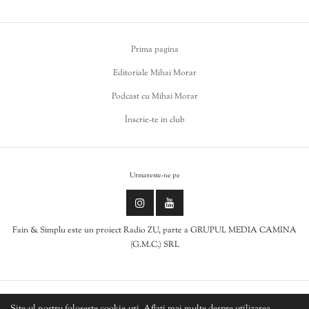
Prima pagina
Editoriale Mihai Morar
Podcast cu Mihai Morar
Înscrie-te in club
Urmareste-ne pe
Fain & Simplu este un proiect Radio ZU, parte a GRUPUL MEDIA CAMINA
(G.M.C.) SRL
Politica de cookies
Site-ul nostru folosește cookie-uri. Aflați mai multe despre utilizarea