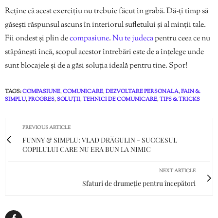
Reține că acest exercițiu nu trebuie făcut în grabă. Dă-ți timp să
găsești răspunsul ascuns în interiorul sufletului și al minții tale.
Fii ondest și plin de
compasiune
.
Nu te judeca
pentru ceea ce nu
stăpânești încă, scopul acestor întrebări este de a înțelege unde
sunt blocajele și de a găsi soluția ideală pentru tine. Spor!
TAGS:
COMPASIUNE
,
COMUNICARE
,
DEZVOLTARE PERSONALA
,
FAIN &
SIMPLU
,
PROGRES
,
SOLUȚII
,
TEHNICI DE COMUNICARE
,
TIPS & TRICKS
PREVIOUS ARTICLE
FUNNY & SIMPLU: VLAD DRĂGULIN - SUCCESUL
COPILULUI CARE NU ERA BUN LA NIMIC
NEXT ARTICLE
Sfaturi de drumeție pentru începători