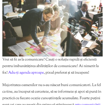
Vrei să fii as la comunicare? Cauți o soluție rapidă și eficientă
pentru îmbunătățirea abilităților de comunicare? Ai nimerit la
fix!
Adu-ți agenda aproape
, pixul preferat și să începem!
Majoritatea oamenilor nu s-au născut buni comunicatori. La fel
ca tine, au început să cerceteze, să se informeze și apoi să pună în
practică cu fiecare ocazie cunoștiințele acumulate. Foarte puțini
sunt cei care au reușit din prima să stăpânească
arta comunicării.