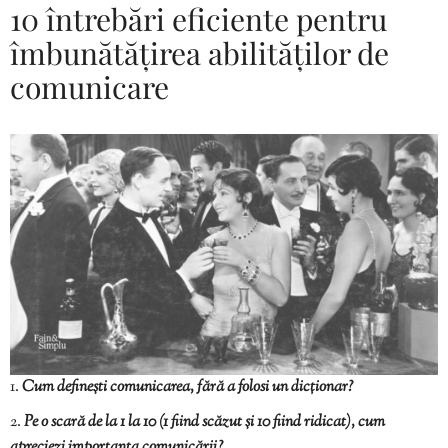
10 întrebări eficiente pentru
îmbunătățirea abilităților de
comunicare
Cum definești comunicarea, fără a folosi un dicționar?
Pe o scară de la 1 la 10 (1 fiind scăzut și 10 fiind ridicat), cum
apreciezi importanța comunicării?