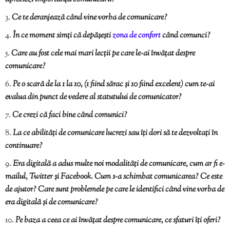
Ce te deranjează când vine vorba de comunicare?
În ce moment simți că depășești
zona de confort
când comunci?
Care au fost cele mai mari lecții pe care le-ai învățat despre
comunicare?
Pe o scară de la 1 la 10, (1 fiind sărac și 10 fiind excelent) cum te-ai
evalua din punct de vedere al statutului de comunicator?
Ce crezi că faci bine când comunici?
La ce abilități de comunicare lucrezi sau îți dori să te dezvoltați în
continuare?
Era digitală a adus multe noi modalități de comunicare, cum ar fi e-
mailul, Twitter și Facebook. Cum s-a schimbat comunicarea? Ce este
de ajutor? Care sunt problemele pe care le identifici când vine vorba de
era digitală și de comunicare?
Pe baza a ceea ce ai învățat despre comunicare, ce sfaturi îți oferi?