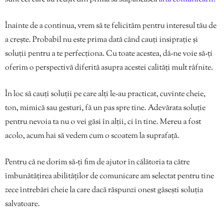
Înainte de a continua, vrem să te felicităm pentru interesul tău de
a crește. Probabil nu este prima dată când cauți insiprație și
soluții pentru a te perfecționa. Cu toate acestea, dă-ne voie să-ți
oferim o perspectivă diferită asupra acestei calități mult râfnite.
În loc să cauți soluții pe care alți le-au practicat, cuvinte cheie,
ton, mimică sau gesturi, fă un pas spre tine. Adevărata soluție
pentru nevoia ta nu o vei găsi în alții, ci în tine. Mereu a fost
acolo, acum hai să vedem cum o scoatem la suprafață.
Pentru că ne dorim să-ți fim de ajutor în călătoria ta către
îmbunătățirea abilităților de comunicare am selectat pentru tine
zece întrebări cheie la care dacă răspunzi onest găsești soluția
salvatoare.