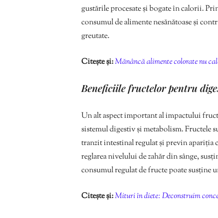
gustările procesate și bogate în calorii. Pr
consumul de alimente nesănătoase și contrib
greutate.
Citește și:
Mănâncă alimente colorate nu cal
Beneficiile fructelor pentru dig
Un alt aspect important al impactului fruct
sistemul digestiv și metabolism. Fructele su
tranzit intestinal regulat și previn apariția
reglarea nivelului de zahăr din sânge, susț
consumul regulat de fructe poate susține un
Citește și:
Mituri în diete: Deconstruim concep