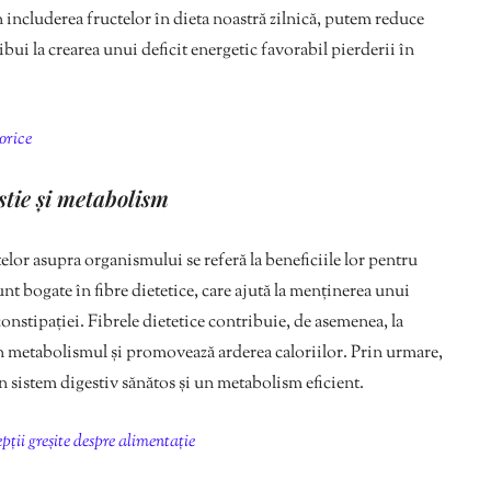
in includerea fructelor în dieta noastră zilnică, putem reduce
ui la crearea unui deficit energetic favorabil pierderii în
orice
estie și metabolism
elor asupra organismului se referă la beneficiile lor pentru
nt bogate în fibre dietetice, care ajută la menținerea unui
 constipației. Fibrele dietetice contribuie, de asemenea, la
in metabolismul și promovează arderea caloriilor. Prin urmare,
 sistem digestiv sănătos și un metabolism eficient.
ții greșite despre alimentație