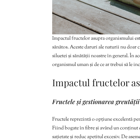
Impactul fructelor asupra organismului este
sănătos. Aceste daruri ale naturii nu doar c
siluetei și sănătății noastre în general. În 
organismul uman și de ce ar trebui să le in
Impactul fructelor a
Fructele și gestionarea greutăți
Fructele reprezintă o opțiune excelentă pent
Fiind bogate în fibre și având un conținut c
sațietate și reduc apetitul excesiv. De aseme