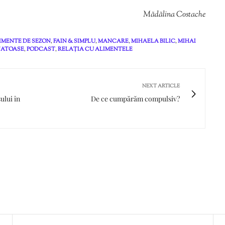
Mădălina Costache
IMENTE DE SEZON
,
FAIN & SIMPLU
,
MANCARE
,
MIHAELA BILIC
,
MIHAI
NATOASE
,
PODCAST
,
RELAȚIA CU ALIMENTELE
NEXT ARTICLE
ului în
De ce cumpărăm compulsiv?