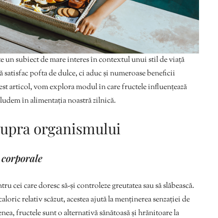
 un subiect de mare interes în contextul unui stil de viață
ă satisfac pofta de dulce, ci aduc și numeroase beneficii
acest articol, vom explora modul în care fructele influențează
cludem în alimentația noastră zilnică.
supra organismului
i corporale
ru cei care doresc să-și controleze greutatea sau să slăbească.
aloric relativ scăzut, acestea ajută la menținerea senzației de
nea, fructele sunt o alternativă sănătoasă și hrănitoare la