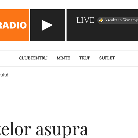
LIVE
Ascultă în Winamp
CLUB PENTRU
MINTE
TRUP
SUFLET
mului
telor asupra