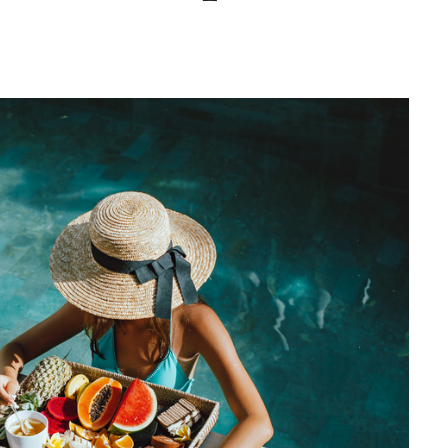
Editorial Miha
Morar: CUM L-
SALVAT PE FĂ
FRUMOS