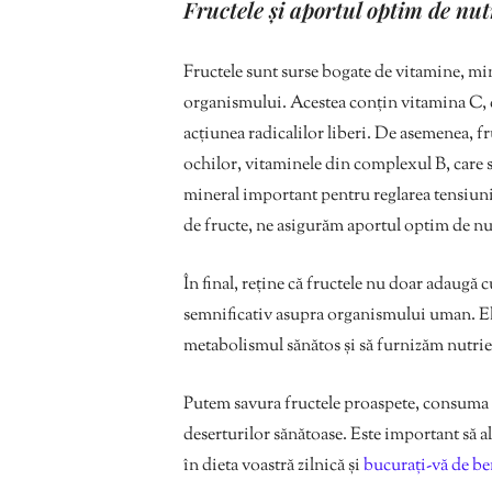
Fructele și aportul optim de nut
Fructele sunt surse bogate de vitamine, mi
organismului. Acestea conțin vitamina C, ca
acțiunea radicalilor liberi. De asemenea, f
ochilor, vitaminele din complexul B, care 
mineral important pentru reglarea tensiuni
de fructe, ne asigurăm aportul optim de nut
În final, reține că fructele nu doar adaugă c
semnificativ asupra organismului uman. Ele
metabolismul sănătos și să furnizăm nutrien
Putem savura fructele proaspete, consuma s
deserturilor sănătoase. Este important să 
în dieta voastră zilnică și
bucurați-vă de ben