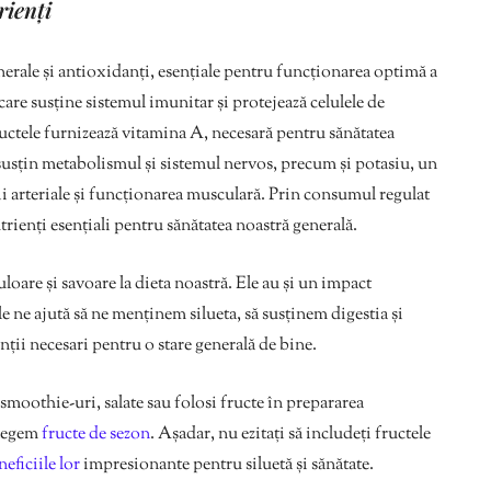
rienți
nerale și antioxidanți, esențiale pentru funcționarea optimă a
re susține sistemul imunitar și protejează celulele de
ructele furnizează vitamina A, necesară pentru sănătatea
susțin metabolismul și sistemul nervos, precum și potasiu, un
i arteriale și funcționarea musculară. Prin consumul regulat
rienți esențiali pentru sănătatea noastră generală.
uloare și savoare la dieta noastră. Ele au și un impact
 ne ajută să ne menținem silueta, să susținem digestia și
ții necesari pentru o stare generală de bine.
moothie-uri, salate sau folosi fructe în prepararea
alegem
fructe de sezon
. Așadar, nu ezitați să includeți fructele
eficiile lor
impresionante pentru siluetă și sănătate.