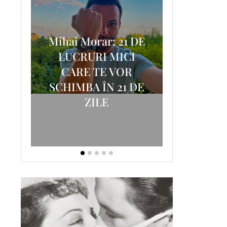
Mihai Morar: 21 DE
i
LUCRURI MICI
AM
SCRISOA
CARE TE VOR
T-
FOSTUL
SCHIMBA ÎN 21 DE
ZILE