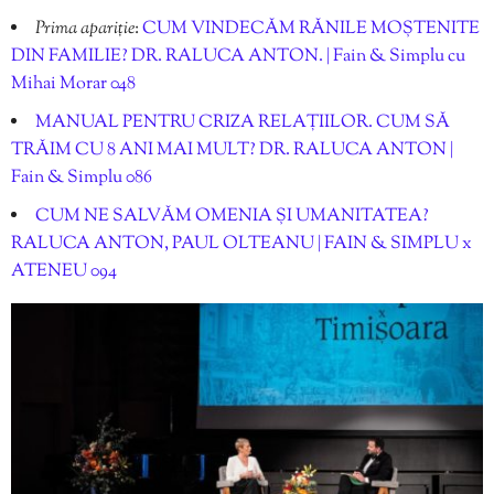
Prima apariție
:
CUM VINDECĂM RĂNILE MOȘTENITE
DIN FAMILIE? DR. RALUCA ANTON. | Fain & Simplu cu
Mihai Morar 048
MANUAL PENTRU CRIZA RELAȚIILOR. CUM SĂ
TRĂIM CU 8 ANI MAI MULT? DR. RALUCA ANTON |
Fain & Simplu 086
CUM NE SALVĂM OMENIA ȘI UMANITATEA?
RALUCA ANTON, PAUL OLTEANU | FAIN & SIMPLU x
ATENEU 094