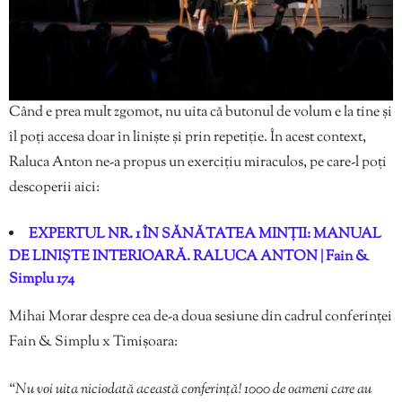
Când e prea mult zgomot, nu uita că butonul de volum e la tine și
îl poți accesa doar în liniște și prin repetiție. În acest context,
Raluca Anton ne-a propus un exercițiu miraculos, pe care-l poți
descoperii aici:
EXPERTUL NR. 1 ÎN SĂNĂTATEA MINȚII: MANUAL
DE LINIȘTE INTERIOARĂ. RALUCA ANTON | Fain &
Simplu 174
Mihai Morar despre cea de-a doua sesiune din cadrul conferinței
Fain & Simplu x Timișoara:
“
Nu voi uita niciodată această conferință! 1000 de oameni care au