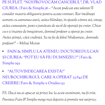
PE SUFLET. “NOI PROVOCĂM CANCERUL”, DR. VLAD
CIUREA. | Fain & Simplu 56
– “
Acest podcast este solemn! Îl
consider materie obligatorie pentru aceste vremuri. Rar întâlnești
oameni cu asemenea aură, atâta blândețe, în spatele cărora stă, totuși,
atâta cunoaștere, peste o jumătate de secol de operații pe creier. Chiar
cu o zi înainte de înregistrare, domnul profesor a operat pe creier.
Atâta știință, câtă credință. Sa ne fie de folos! Mulțumesc, domnule
profesor!”
– Mihai Morar
FAIN & SIMPLU LA ATENEU. DOCTORII DULCAN
ȘI CIUREA: “POT EU SĂ FIU DUMNEZEU?” | Fain &
Simplu 092
“AUTOVINDECAREA EXISTĂ!”
NEUROCHIRURGUL CARE A OPERAT 23.842 DE
CREIERE | Fain & Simplu x Oradea 132
P.S. Dacă nu ai apucat să prinzi loc la acest eveniment, nu fii trist.
Povestea Fain & Simplu merge mai departe și promite noi surprize.