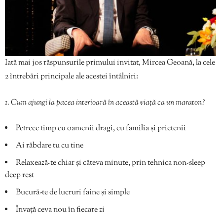
Iată mai jos răspunsurile primului invitat, Mircea Geoană, la cele
2 întrebări principale ale acestei întâlniri:
1. Cum ajungi la pacea interioară în această viață ca un maraton?
Petrece timp cu oamenii dragi, cu familia și prietenii
Ai răbdare tu cu tine
Relaxează-te chiar și câteva minute, prin tehnica non-sleep
deep rest
Bucură-te de lucruri faine și simple
Învață ceva nou în fiecare zi