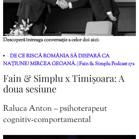
Descoperă întreaga conversație a celor doi aici:
DE CE RISCĂ ROMÂNIA SĂ DISPARĂ CA
NAȚIUNE? MIRCEA GEOANĂ. | Fain & Simplu Podcast 172
Fain & Simplu x Timișoara: A
doua sesiune
Raluca Anton – psihoterapeut
cognitiv-comportamental