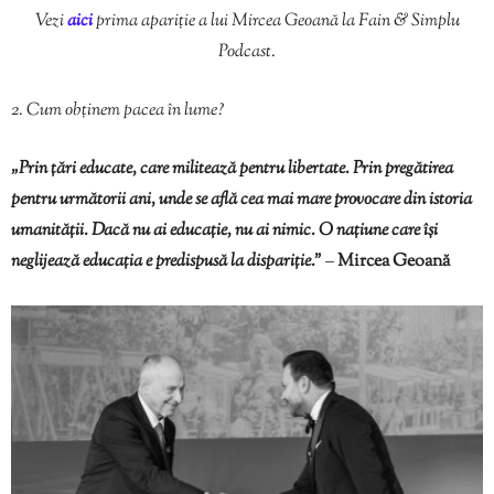
Vezi
aici
prima apariție a lui Mircea Geoană la Fain & Simplu
Podcast.
2. Cum obținem pacea în lume?
„Prin țări educate, care militează pentru libertate. Prin pregătirea
pentru următorii ani, unde se află cea mai mare provocare din istoria
umanității. Dacă nu ai educație, nu ai nimic. O națiune care își
neglijează educația e predispusă la dispariție.”
–
Mircea Geoană