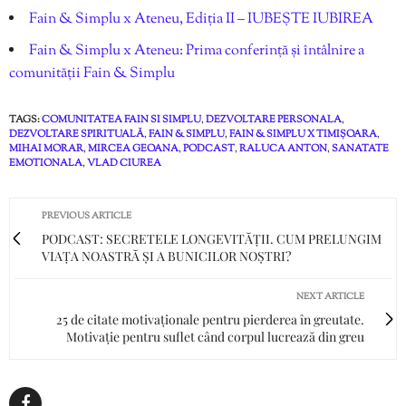
Fain & Simplu x Ateneu, Ediția II – IUBEȘTE IUBIREA
Fain & Simplu x Ateneu: Prima conferință și întâlnire a
comunității Fain & Simplu
TAGS:
COMUNITATEA FAIN SI SIMPLU
,
DEZVOLTARE PERSONALA
,
DEZVOLTARE SPIRITUALĂ
,
FAIN & SIMPLU
,
FAIN & SIMPLU X TIMIȘOARA
,
MIHAI MORAR
,
MIRCEA GEOANA
,
PODCAST
,
RALUCA ANTON
,
SANATATE
EMOTIONALA
,
VLAD CIUREA
PREVIOUS ARTICLE
PODCAST: SECRETELE LONGEVITĂȚII. CUM PRELUNGIM
VIAȚA NOASTRĂ ȘI A BUNICILOR NOȘTRI?
NEXT ARTICLE
25 de citate motivaționale pentru pierderea în greutate.
Motivație pentru suflet când corpul lucrează din greu