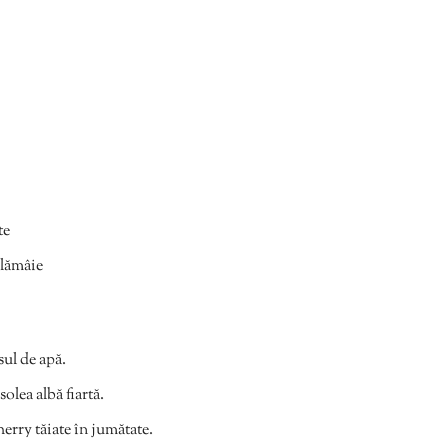
te
 lămâie
sul de apă.
olea albă fiartă.
herry tăiate în jumătate.