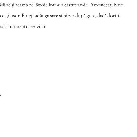
sline și zeama de lămâie într-un castron mic. Amestecați bine.
ecați ușor. Puteți adăuga sare și piper după gust, dacă doriți.
ână la momentul servirii.
e