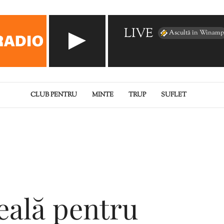
LIVE
Ascultă în Winamp
CLUB PENTRU
MINTE
TRUP
SUFLET
eală pentru