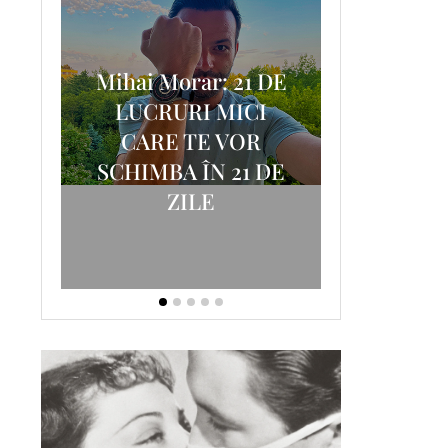
Mihai Morar: 21 DE
i
LUCRURI MICI
AM
SCRISOA
CARE TE VOR
T-
FOSTUL
SCHIMBA ÎN 21 DE
ZILE