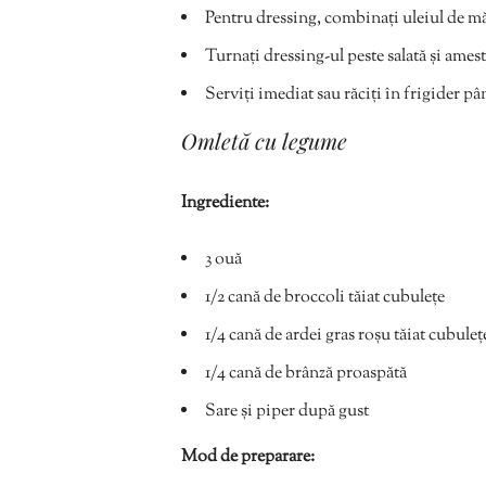
Pentru dressing, combinați uleiul de mă
Turnați dressing-ul peste salată și amest
Serviți imediat sau răciți în frigider p
Omletă cu legume
Ingrediente:
3 ouă
1/2 cană de broccoli tăiat cubulețe
1/4 cană de ardei gras roșu tăiat cubuleț
1/4 cană de brânză proaspătă
Sare și piper după gust
Mod de preparare: