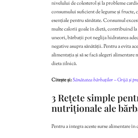
nivelului de colesterol și la probleme card
consumului suficient de legume și fructe, ce
esențiale pentru sănătate. Consumul excesi
multe calorii goale în dietă, contribuind la c
uneori, bărbații pot neglija hidratarea ade
negative asupra sănătății. Pentru a evita ac
alimentația și să se facă alegeri alimentare
dieta zilnică.
Citește și:
Sănătatea bărbaților – Grijă și pr
3 Rețete simple pentr
nutriționale ale bărb
Pentru a integra aceste surse alimentare în di