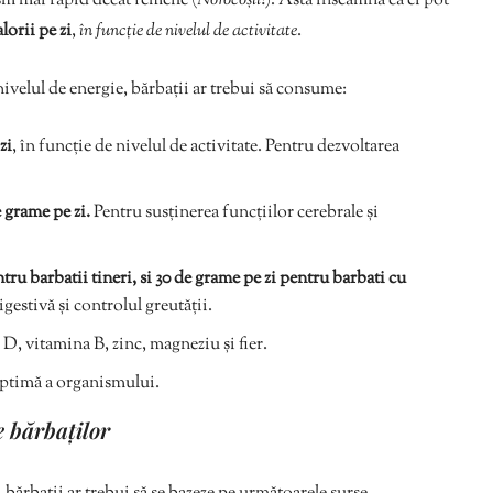
sm mai rapid decât femeile (
Norocoșii
!). Asta înseamnă că ei pot
orii pe zi
,
în funcție de nivelul de activitate
.
nivelul de energie, bărbații ar trebui să consume:
zi
, în funcție de nivelul de activitate. Pentru dezvoltarea
 grame pe zi.
Pentru susținerea funcțiilor cerebrale și
ru barbatii tineri, si 30 de grame pe zi pentru barbati cu
igestivă și controlul greutății.
 D, vitamina B, zinc, magneziu și fier.
optimă a organismului.
e bărbaților