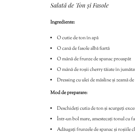
Salată de Ton și Fasole
Ingrediente:
O cutie de ton în apă
O cană de fasole albă fiartă
O mână de frunze de spanac proaspăt
O mână de roșii cherry tăiate în jumăta
Dressing cu ulei de măsline și zeamă de
Mod de preparare:
Deschideți cutia de ton și scurgeți exce
Într-un bol mare, amestecați tonul cu fas
Adăugați frunzele de spanac și roșiile c