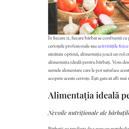
În fiecare zi, fiecare bărbat se confruntă c
cerințele profesionale sau
activitățile fizic
sănătate optimă, alimentația joacă un rol cr
alimentația ideală pentru bărbați. Vom des
sursele alimentare care le pot satisface aces
acopere aceste cerințe. Ești gata să afli mai
Alimentația ideală p
Nevoile nutriționale ale bărbațil