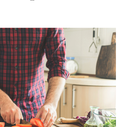
Editorial Miha
Morar: CUM L-
SALVAT PE FĂ
FRUMOS