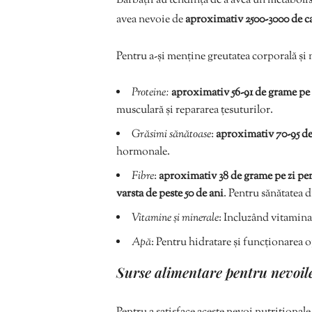
Bărbații au tendința de a avea un metaboli
avea nevoie de
aproximativ 2500-3000 de cal
Pentru a-și menține greutatea corporală și 
Proteine:
aproximativ 56-91 de grame pe 
musculară și repararea țesuturilor.
Grăsimi sănătoase
:
aproximativ 70-95 de
hormonale.
Fibre
:
aproximativ 38 de grame pe zi pent
varsta de peste 50 de ani
. Pentru sănătatea d
Vitamine și minerale
: Incluzând vitamina
Apă
: Pentru hidratare și funcționarea 
Surse alimentare pentru nevoil