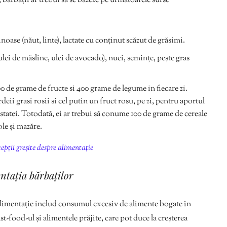
, bărbații ar trebui să se bazeze pe următoarele surse
inoase (năut, linte), lactate cu conținut scăzut de grăsimi.
ulei de măsline, ulei de avocado), nuci, semințe, pește gras
0 de grame de fructe si 400 grame de legume in fiecare zi.
eii grasi rosii si cel putin un fruct rosu, pe zi, pentru aportul
statei. Totodată, ei ar trebui să conume 100 de grame de cereale
ole și mazăre.
pții greșite despre alimentație
ntația bărbaților
alimentație includ consumul excesiv de alimente bogate în
st-food-ul și alimentele prăjite, care pot duce la creșterea