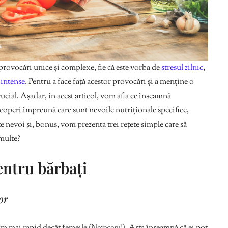
u provocări unice și complexe, fie că este vorba de
stresul zilnic
,
e intense
. Pentru a face față acestor provocări și a menține o
ucial. Așadar, în acest articol, vom afla ce înseamnă
coperi împreună care sunt nevoile nutriționale specifice,
te nevoi și, bonus, vom prezenta trei rețete simple care să
 multe?
entru bărbați
or