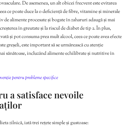
iovasculare. De asemenea, un alt obicei frecvent este evitarea
ea ce poate duce la o deficiență de fibre, vitamine și minerale
v de alimente procesate și bogate în zaharuri adaugă și mai
reșterea în greutate și la riscul de diabet de tip 2. În plus,
cvată și pot consuma prea mult alcool, ceea ce poate avea efecte
este greșeli, este important să se urmărească cu atenție
 mai sănătoase, incluzând alimente echilibrate și nutritive în
evenție pentru probleme specifice
u a satisface nevoile
aților
eta zilnică, iată trei rețete simple și gustoase: