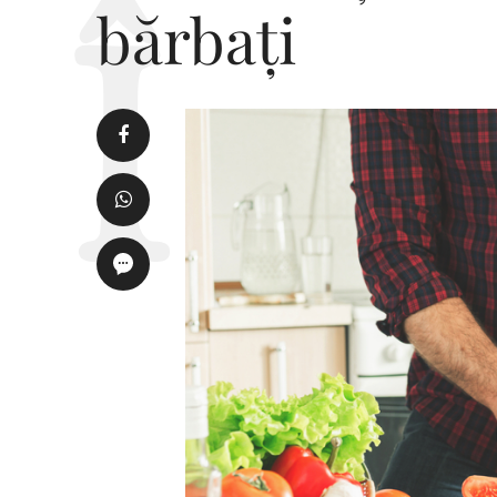
bărbați