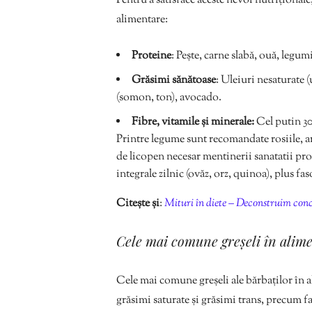
Pentru a satisface aceste nevoi nutriționale
alimentare:
Proteine
: Pește, carne slabă, ouă, legum
Grăsimi sănătoase
: Uleiuri nesaturate (
(somon, ton), avocado.
Fibre, vitamile și minerale:
Cel putin 30
Printre legume sunt recomandate rosiile, ard
de licopen necesar mentinerii sanatatii pro
integrale zilnic (ovăz, orz, quinoa), plus fas
Citește și
:
Mituri în diete – Deconstruim conce
Cele mai comune greșeli în alime
Cele mai comune greșeli ale bărbaților în 
grăsimi saturate și grăsimi trans, precum fa