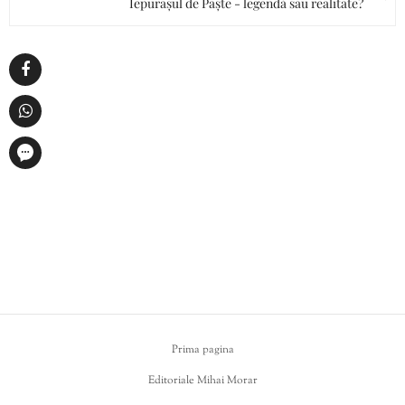
Iepurașul de Paște - legendă sau realitate?
Prima pagina
Editoriale Mihai Morar