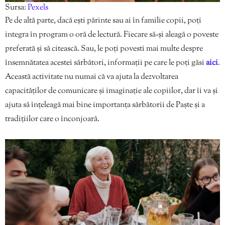
Sursa:
Pexels
Pe de altă parte, dacă ești părinte sau ai în familie copii, poți
integra în program o oră de lectură. Fiecare să-și aleagă o poveste
preferată și să citească. Sau, le poți povesti mai multe despre
însemnătatea acestei sărbători, informații pe care le poți găsi
aici
.
Această activitate nu numai că va ajuta la dezvoltarea
capacităților de comunicare și imaginație ale copiilor, dar îi va și
ajuta să înțeleagă mai bine importanța sărbătorii de Paște și a
tradițiilor care o înconjoară.