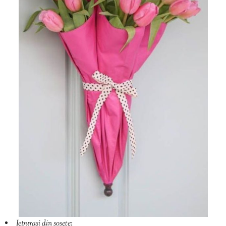
Iepurași din șosete
: