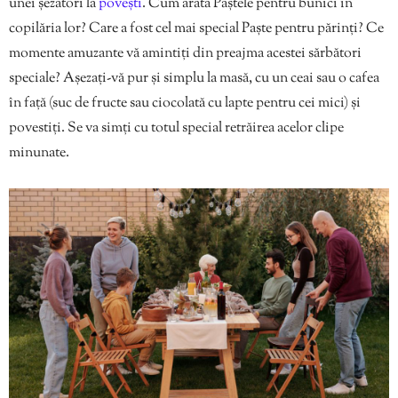
unei șezători la
povești
. Cum arăta Paștele pentru bunici în
copilăria lor? Care a fost cel mai special Paște pentru părinți? Ce
momente amuzante vă amintiți din preajma acestei sărbători
speciale? Așezați-vă pur și simplu la masă, cu un ceai sau o cafea
în față (suc de fructe sau ciocolată cu lapte pentru cei mici) și
povestiți. Se va simți cu totul special retrăirea acelor clipe
minunate.