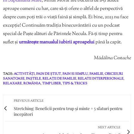
în Săptămâna Mare
, Mihai Morar are bucuria de a-ți aduce
aproape oameni cu har, care să-ți ofere o altfel de perspectivă
despre cum poți trăi o viață faină și simplă. Ei bine, 2023 nu face
excepție! Continuăm tradiția binecuvântării cu un podcast
special de Paște alături de Părintele Necula. Fă-ți timp pentru
suflet și
urmărește manualul iubirii aproapelui
până la capăt.
Mădălina Costache
TAGS:
ACTIVITĂȚI
,
FAIN DE ȘTIUT
,
FAIN SI SIMPLU
,
FAMILIE
,
OBICEIURI
SANATOASE
,
PAȘTELE
,
RELAȚII DE FAMILIE
,
RELATII INTERPERSONALE
,
RELAXARE
,
ROMÂNIA
,
TIMP LIBER
,
TIPS & TRICKS
PREVIOUS ARTICLE
Stretching: Beneficii pentru trup și minte + 5 sfaturi pentru
începători
NEXT ARTICLE