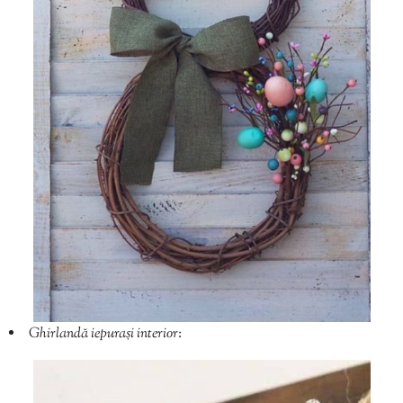
Ghirlandă iepurași interior
: