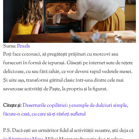
Sursa:
Pexels
Poți face cozonaci, să pregătești prăjituri cu morcovi sau
fursecuri în formă de iepurași. Găsești pe internet sute de rețete
delicioase, cu sau fără zahăr, ce vor deveni rapid vedetele mesei.
Și uite așa, transformi gătitul clasic într-una dintre cele mai
savuroase activități de Paște, la propriu și la figurat.
Citește și:
Deserturile copilăriei: 5 exemple de dulciuri simple,
făcute-n casă, cu care să-ți răsfeți sufletul
P.S. Dacă ești un urmăritor fidel al activității noastre, știi deja că