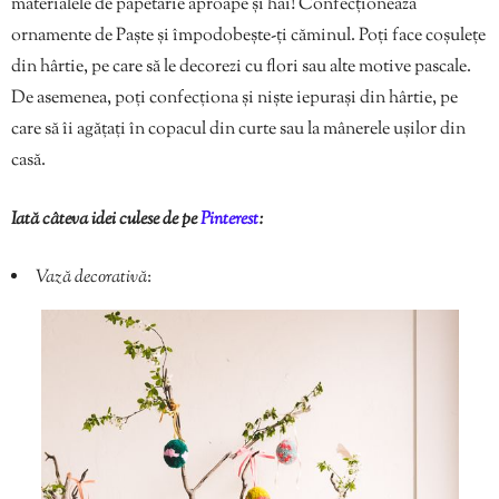
materialele de papetărie aproape și hai! Confecționează
ornamente de Paște și împodobește-ți căminul. Poți face coșulețe
din hârtie, pe care să le decorezi cu flori sau alte motive pascale.
De asemenea, poți confecționa și niște iepurași din hârtie, pe
care să îi agățați în copacul din curte sau la mânerele ușilor din
casă.
Iată câteva idei culese de pe
Pinterest
:
Vază decorativă
: