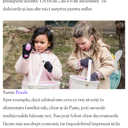
presupune aceasta? Un fel de „ de-a v-ați ascunselea” cu
dulciurile și/sau alte mici surprize pentru suflet.
Sursa:
Pexels
Spre exemplu, dacă zahărul este ceva ce vrei să eviți în
alimentația familiei tale, chiar și de Paște, poți ascunde
tradiționalele hăinuțe noi. Sau poți folosi chiar decorațiunile
făcute mai sus drept comoară, iar împodobitul împreună să fie