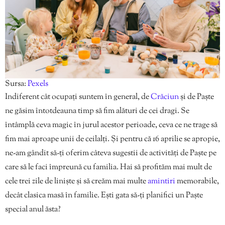
Sursa:
Pexels
Indiferent cât ocupați suntem în general, de
Crăciun
și de Paște
ne găsim întotdeauna timp să fim alături de cei dragi. Se
întâmplă ceva magic în jurul acestor perioade, ceva ce ne trage să
fim mai aproape unii de ceilalți. Și pentru că 16 aprilie se apropie,
ne-am gândit să-ți oferim câteva sugestii de activități de Paște pe
care să le faci împreună cu familia. Hai să profităm mai mult de
cele trei zile de liniște și să creăm mai multe
amintiri
memorabile,
decât clasica masă în familie. Ești gata să-ți planifici un Paște
special anul ăsta?