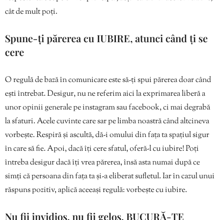
cât de mult poți.
Spune-ți părerea cu IUBIRE, atunci când ți se
cere
O regulă de bază în comunicare este să-ți spui părerea doar când
ești întrebat. Desigur, nu ne referim aici la exprimarea liberă a
unor opinii generale pe instagram sau facebook, ci mai degrabă
la sfaturi. Acele cuvinte care sar pe limba noastră când altcineva
vorbește. Respiră și ascultă, dă-i omului din fața ta spațiul sigur
în care să fie. Apoi, dacă îți cere sfatul, oferă-l cu iubire! Poți
întreba desigur dacă îți vrea părerea, însă asta numai după ce
simți că persoana din fața ta și-a eliberat sufletul. Iar în cazul unui
răspuns pozitiv, aplică aceeași regulă: vorbește cu iubire.
Nu fii invidios, nu fii gelos, BUCURĂ-TE