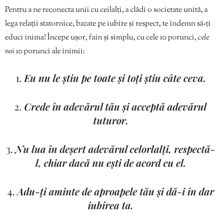
Pentru a ne reconecta unii cu ceilalți, a clădi o societate unită, a
lega relații statornice, bazate pe iubire și respect, te îndemn să-ți
educi inima! Începe ușor, fain și simplu, cu cele 10 porunci,
cele
noi
10 porunci ale inimii:
1.
Eu nu le știu pe toate și toți știu câte ceva.
2.
Crede în adevărul tău și acceptă adevărul
tuturor.
3.
Nu lua în deșert adevărul celorlalți, respectă-
l, chiar dacă nu ești de acord cu el.
4.
Adu-ți aminte de aproapele tău și dă-i în dar
iubirea ta.