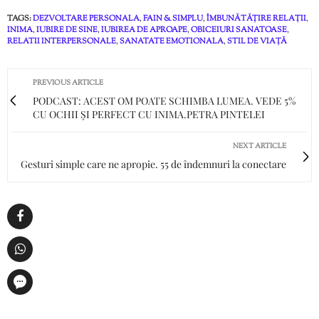
TAGS:
DEZVOLTARE PERSONALA
,
FAIN & SIMPLU
,
ÎMBUNĂTĂȚIRE RELAȚII
,
INIMA
,
IUBIRE DE SINE
,
IUBIREA DE APROAPE
,
OBICEIURI SANATOASE
,
RELATII INTERPERSONALE
,
SANATATE EMOTIONALA
,
STIL DE VIAȚĂ
PREVIOUS ARTICLE
PODCAST: ACEST OM POATE SCHIMBA LUMEA. VEDE 5%
CU OCHII ȘI PERFECT CU INIMA.PETRA PINTELEI
NEXT ARTICLE
Gesturi simple care ne apropie. 55 de îndemnuri la conectare