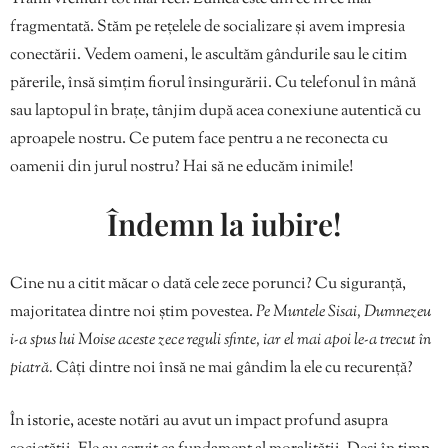
fragmentată. Stăm pe rețelele de socializare și avem impresia
conectării. Vedem oameni, le ascultăm gândurile sau le citim
părerile, însă simțim fiorul însingurării. Cu telefonul în mână
sau laptopul în brațe, tânjim după acea conexiune autentică cu
aproapele nostru. Ce putem face pentru a ne reconecta cu
oamenii din jurul nostru? Hai să ne educăm inimile!
Îndemn la iubire!
Cine nu a citit măcar o dată cele zece porunci? Cu siguranță,
majoritatea dintre noi știm povestea.
Pe Muntele Sisai, Dumnezeu
i-a spus lui Moise aceste zece reguli sfinte, iar el mai apoi le-a trecut în
piatră.
Câți dintre noi însă ne mai gândim la ele cu recurență?
În istorie, aceste notări au avut un impact profund asupra