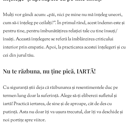
Mulți vor gândi acum: „păi, nici pe mine nu mă înțeleg uneori,
cum să-i înțeleg pe ceilalți?”. În primul rând, acest îndemn este și
pentru tine, pentru îmbunătățirea relației tale cu tine însuți/
însăți. Această înțelegere se referă la îmblânzirea criticului
interior prin empatie. Apoi, la practicarea acestei înțelegeri și cu
cei din jurul tău.
Nu te răzbuna, nu ține pică, IARTĂ!
Cu siguranță știi deja că răzbunarea și resentimentele duc pe
termen lung doar la suferință. Alege să-ți eliberezi sufletul și
iartă! Practică iertarea, de sine și de aproape, cât de des cu
putință. Asta nu doar îți va ușura trecutul, dar îți va deschide și
noi portițe spre viitor.