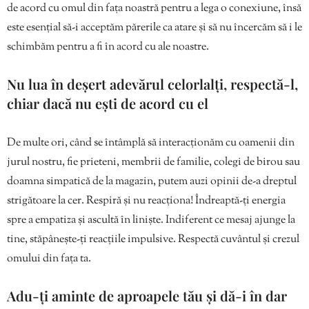
de acord cu omul din fața noastră pentru a lega o conexiune, însă
este esențial să-i acceptăm părerile ca atare și să nu încercăm să i le
schimbăm pentru a fi în acord cu ale noastre.
Nu lua în deșert adevărul celorlalți, respectă-l,
chiar dacă nu ești de acord cu el
De multe ori, când se întâmplă să interacționăm cu oamenii din
jurul nostru, fie prieteni, membrii de familie, colegi de birou sau
doamna simpatică de la magazin, putem auzi opinii de-a dreptul
strigătoare la cer. Respiră și nu reacționa! Îndreaptă-ți energia
spre a empatiza și ascultă în liniște. Indiferent ce mesaj ajunge la
tine, stăpânește-ți reacțiile impulsive. Respectă cuvântul și crezul
omului din fața ta.
Adu-ți aminte de aproapele tău și dă-i în dar