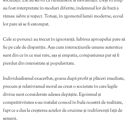
societății. Ele au servit ca fundament al moralității. Deși în timp
au fost interpretate în moduri diferite, îndemnul lor de bază a
rămas:
iubire și respect.
Totuși, în zgomotul lumii moderne, ecoul
lor pare să se fi estompat.
Cele 10 porunci au trecut în ignoranță. Iubirea aproapelui pare să
fie pe cale de dispariție. Așa cum interacțiunile umane autentice
sunt din ce în ce mai rare, așa și empatia, compasiunea par să fi
pierdut din intensitate și popularitate.
Individualismul exacerbat, goana după profit și plăceri imediate,
precum și relativismul moral au creat o societate în care legile
divine sunt considerate adesea depășite. Egoismul și
competitivitatea s-au instalat comod în bula noastră de realitate,
fapt ce a dus la creșterea actelor de cruzime și indiferență față de
semeni.