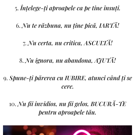
5.
Înțelege-ți aproapele ca pe tine însuți.
6.
Nu te răzbuna, nu ține pică, IARTĂ!
7.
Nu certa, nu critica, ASCULTĂ!
8.
Nu ignora, nu abandona, AJUTĂ!
9.
Spune-ți părerea cu IUBIRE, atunci când ți se
cere.
10.
Nu fii invidios, nu fii gelos, BUCURĂ-TE
pentru aproapele tău.