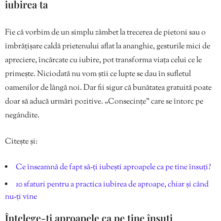
iubirea ta
Fie că vorbim de un simplu zâmbet la trecerea de pietoni sau o
îmbrățișare caldă prietenului aflat la ananghie, gesturile mici de
apreciere, încărcate cu iubire, pot transforma viața celui ce le
primește. Niciodată nu vom știi ce lupte se dau în sufletul
oamenilor de lângă noi. Dar fii sigur că bunătatea gratuită poate
doar să aducă urmări pozitive. „Consecințe” care se întorc pe
negândite.
Citește și:
Ce înseamnă de fapt să-ți iubești aproapele ca pe tine însuți?
10 sfaturi pentru a practica iubirea de aproape, chiar și când
nu-ți vine
Înțelege-ți aproapele ca pe tine însuți