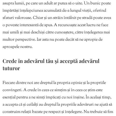
asupra lumii, pe care un adult ar putea să o uite. Un bunic poate
împărtăși înțelepciunea acumulată de-a lungul vieții, oferind
sfaturi valoroase. Chiar și un străin întâlnit pe stradă poate avea
o poveste interesantă de spus. A recunoaște acest lucru ne face
mai umili și mai deschiși către cunoaștere, către înțelegerea mai
multor perspective. Iar asta nu poate decât să ne apropie de
aproapele nostru.
Crede în adevărul tău și acceptă adevărul
tuturor
Fiecare dintre noi are dreptul la propria opinie și la propriile
convingeri. A crede în ceea ce simțim și în ceea ce știm este
esențial pentru a ne simți împăcați cu noi înșine. În același timp,
a accepta că și ceilalți au dreptul la propriile adevăruri ne ajută să
construim relații bazate pe respect și înțelegere. Nu trebuie să fim