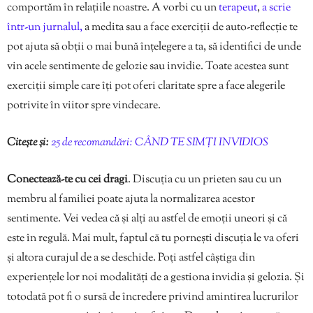
comportăm în relațiile noastre. A vorbi cu un
terapeut
,
a scrie
într-un jurnalul,
a medita sau a face exerciții de auto-reflecție te
pot ajuta să obții o mai bună înțelegere a ta, să identifici de unde
vin acele sentimente de gelozie sau invidie. Toate acestea sunt
exerciții simple care îți pot oferi claritate spre a face alegerile
potrivite în viitor spre vindecare.
Citește și:
25 de recomandări: CÂND TE SIMȚI INVIDIOS
Conectează-te cu cei dragi
. Discuția cu un prieten sau cu un
membru al familiei poate ajuta la normalizarea acestor
sentimente. Vei vedea că și alți au astfel de emoții uneori și că
este în regulă. Mai mult, faptul că tu pornești discuția le va oferi
și altora curajul de a se deschide. Poți astfel câștiga din
experiențele lor noi modalități de a gestiona invidia și gelozia. Și
totodată pot fi o sursă de încredere privind amintirea lucrurilor