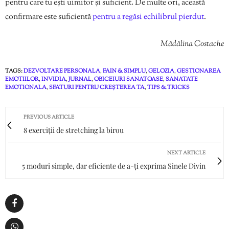
pentru care tu ești uimitor și suficient. De multe ori, această
confirmare este suficientă
pentru a regăsi echilibrul pierdut
.
Mădălina Costache
TAGS:
DEZVOLTARE PERSONALA
,
FAIN & SIMPLU
,
GELOZIA
,
GESTIONAREA
EMOTIILOR
,
INVIDIA
,
JURNAL
,
OBICEIURI SANATOASE
,
SANATATE
EMOTIONALA
,
SFATURI PENTRU CREȘTEREA TA
,
TIPS & TRICKS
PREVIOUS ARTICLE
8 exerciții de stretching la birou
NEXT ARTICLE
5 moduri simple, dar eficiente de a-ți exprima Sinele Divin