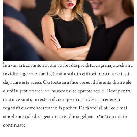
Într-un articol anterior am vorbit despre diferența majoră dintre
invidie și gelozie. Iar dacă ești unul din cititorii noștri fideli, știi
deja care este aceea. Cu toate că a face corect diferența dintre ele
ajută în gestionarea lor, munca nu se oprește acolo. Doar pentru
că știi ce simți, nu este suficient pentru a îndepărta energia
negativă cu care acestea vin la pachet. Dacă vrei să afli cele mai
simple metode de a gestiona invidia și gelozia, rămâi cu noi în
continuare.