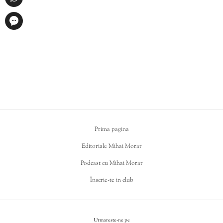
Prima pagina
Editoriale Mihai Morar
Podcast cu Mihai Morar
Înscrie-te in club
Urmareste-ne pe