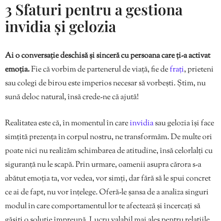
3 Sfaturi pentru a gestiona
invidia și gelozia
Ai o conversație deschisă și sinceră cu persoana care ți-a activat
emoția.
Fie că vorbim de partenerul de viață, fie de
frați
, prieteni
sau colegi de birou este imperios necesar să vorbești. Știm, nu
sună deloc natural, însă crede-ne că ajută!
Realitatea este că, în momentul în care
invidia
sau gelozia își face
simțită prezența în corpul nostru, ne transformăm. De multe ori
poate nici nu realizăm schimbarea de atitudine, însă celorlalți cu
siguranță nu le scapă. Prin urmare, oamenii asupra cărora s-a
abătut emoția ta, vor vedea, vor simți, dar fără să le spui concret
ce ai de fapt, nu vor înțelege. Oferă-le șansa de a analiza singuri
modul în care comportamentul lor te afectează și încercați să
găsiți o soluție împreună. Lucru valabil mai ales pentru relațiile