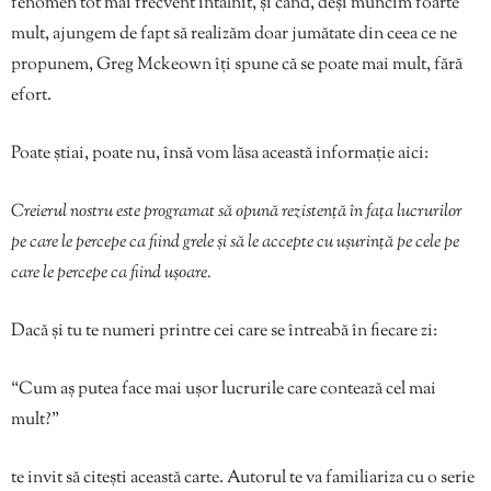
fenomen tot mai frecvent întâlnit, și când, deși muncim foarte
mult, ajungem de fapt să realizăm doar jumătate din ceea ce ne
propunem, Greg Mckeown îți spune că se poate mai mult, fără
efort.
Poate știai, poate nu, însă vom lăsa această informație aici:
Creierul nostru este programat să opună rezistență în fața lucrurilor
pe care le percepe ca fiind grele și să le accepte cu ușurință pe cele pe
care le percepe ca fiind ușoare.
Dacă și tu te numeri printre cei care se întreabă în fiecare zi:
“Cum aș putea face mai ușor lucrurile care contează cel mai
mult?”
te invit să citești această carte. Autorul te va familiariza cu o serie