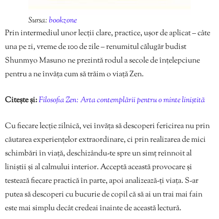
Sursa:
bookzone
Prin intermediul unor lecții clare, practice, ușor de aplicat – câte
una pe zi, vreme de 100 de zile – renumitul călugăr budist
Shunmyo Masuno ne prezintă rodul a secole de înțelepciune
pentru a ne învăța cum să trăim o viață Zen.
Citește și:
Filosofia Zen: Arta contemplării pentru o minte liniștită
Cu fiecare lecție zilnică, vei învăța să descoperi fericirea nu prin
căutarea experiențelor extraordinare, ci prin realizarea de mici
schimbări în viață, deschizându-te spre un simț reînnoit al
liniștii și al calmului interior. Acceptă această provocare și
testează fiecare practică în parte, apoi analizează-ți viața. S-ar
putea să descoperi cu bucurie de copil că să ai un trai mai fain
este mai simplu decât credeai înainte de această lectură.