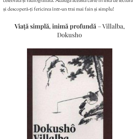
celebrată și radiografiată. Adaugă această carte în lista de lectură
și descoperă-ți fericirea într-un trai mai fain și simplu!
Viață simplă, inimă profundă
– Villalba,
Dokusho