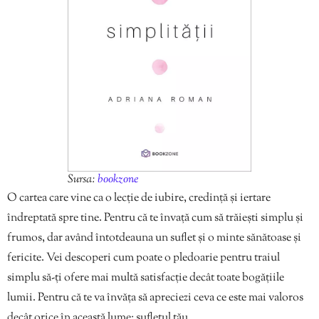
Sursa:
bookzone
O cartea care vine ca o lecție de iubire, credință și iertare
îndreptată spre tine. Pentru că te învață cum să trăiești simplu și
frumos, dar având întotdeauna un suflet și o minte sănătoase și
fericite. Vei descoperi cum poate o pledoarie pentru traiul
simplu să-ți ofere mai multă satisfacție decât toate bogățiile
lumii. Pentru că te va învăța să apreciezi ceva ce este mai valoros
decât orice în această lume: sufletul tău.