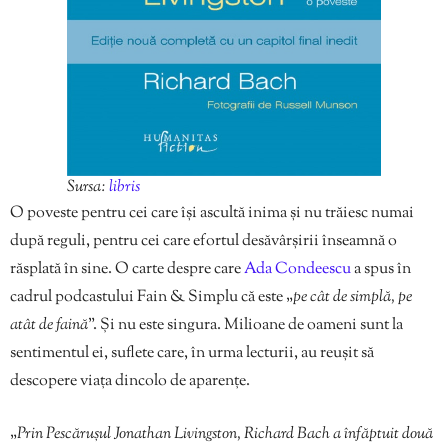
Sursa:
libris
O poveste pentru cei care își ascultă inima și nu trăiesc numai
după reguli, pentru cei care efortul desăvârșirii înseamnă o
răsplată în sine. O carte despre care
Ada Condeescu
a spus în
cadrul podcastului Fain & Simplu că este „
pe cât de simplă, pe
atât de faină
”. Și nu este singura. Milioane de oameni sunt la
sentimentul ei, suflete care, în urma lecturii, au reușit să
descopere viața dincolo de aparențe.
„
Prin Pescărușul Jonathan Livingston, Richard Bach a înfăptuit două