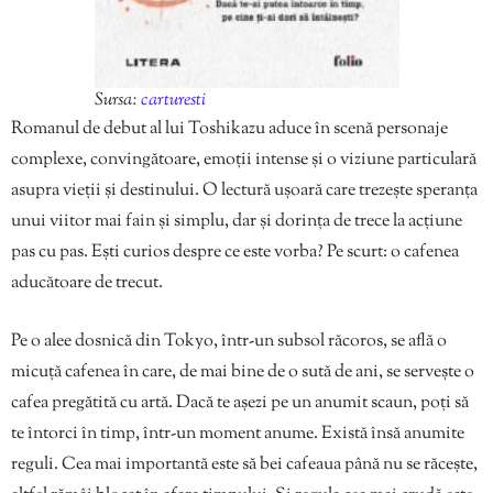
Sursa:
carturesti
Romanul de debut al lui Toshikazu aduce în scenă personaje
complexe, convingătoare, emoții intense și o viziune particulară
asupra vieții și destinului. O lectură ușoară care trezește speranța
unui viitor mai fain și simplu, dar și dorința de trece la acțiune
pas cu pas. Ești curios despre ce este vorba? Pe scurt: o cafenea
aducătoare de trecut.
Pe o alee dosnică din Tokyo, într-un subsol răcoros, se află o
micuță cafenea în care, de mai bine de o sută de ani, se servește o
cafea pregătită cu artă. Dacă te așezi pe un anumit scaun, poți să
te întorci în timp, într-un moment anume. Există însă anumite
reguli. Cea mai importantă este să bei cafeaua până nu se răcește,