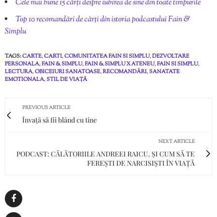
Cele mai bune 15 cărți despre iubirea de sine din toate timpurile
Top 10 recomandări de cărți din istoria podcastului Fain &
Simplu
TAGS:
CARTE
,
CARTI
,
COMUNITATEA FAIN SI SIMPLU
,
DEZVOLTARE
PERSONALA
,
FAIN & SIMPLU
,
FAIN & SIMPLU X ATENEU
,
FAIN SI SIMPLU
,
LECTURA
,
OBICEIURI SANATOASE
,
RECOMANDĂRI
,
SANATATE
EMOTIONALA
,
STIL DE VIAȚĂ
PREVIOUS ARTICLE
Învață să fii blând cu tine
NEXT ARTICLE
PODCAST: CĂLĂTORIILE ANDREEI RAICU. ȘI CUM SĂ TE
FEREȘTI DE NARCISIȘTI ÎN VIAȚĂ