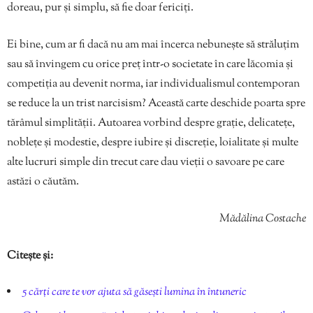
doreau, pur și simplu, să fie doar fericiți.
Ei bine, cum ar fi dacă nu am mai încerca nebunește să străluțim
sau să învingem cu orice preț într-o societate în care lăcomia și
competiția au devenit norma, iar individualismul contemporan
se reduce la un trist narcisism? Această carte deschide poarta spre
tărâmul simplității. Autoarea vorbind despre grație, delicatețe,
noblețe și modestie, despre iubire și discreție, loialitate și multe
alte lucruri simple din trecut care dau vieții o savoare pe care
astăzi o căutăm.
Mădălina Costache
Citește și:
5 cărți care te vor ajuta să găsești lumina în întuneric