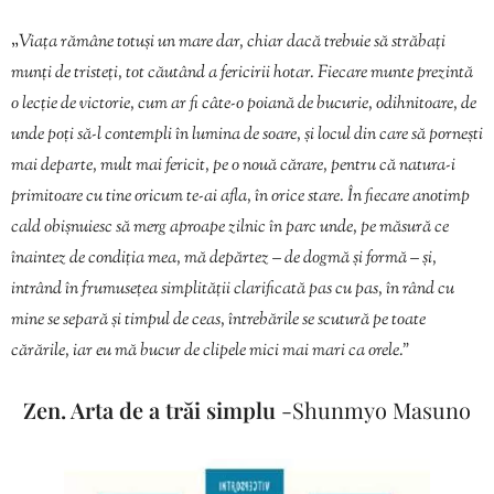
„
Viața rămâne totuși un mare dar, chiar dacă trebuie să străbați
munți de tristeți, tot căutând a fericirii hotar. Fiecare munte prezintă
o lecție de victorie, cum ar fi câte-o poiană de bucurie, odihnitoare, de
unde poți să-l contempli în lumina de soare, și locul din care să pornești
mai departe, mult mai fericit, pe o nouă cărare, pentru că natura-i
primitoare cu tine oricum te-ai afla, în orice stare. În fiecare anotimp
cald obișnuiesc să merg aproape zilnic în parc unde, pe măsură ce
înaintez de condiția mea, mă depărtez – de dogmă și formă – și,
intrând în frumusețea simplității clarificată pas cu pas, în rând cu
mine se separă și timpul de ceas, întrebările se scutură pe toate
cărările, iar eu mă bucur de clipele mici mai mari ca orele.”
Zen. Arta de a trăi simplu
-Shunmyo Masuno