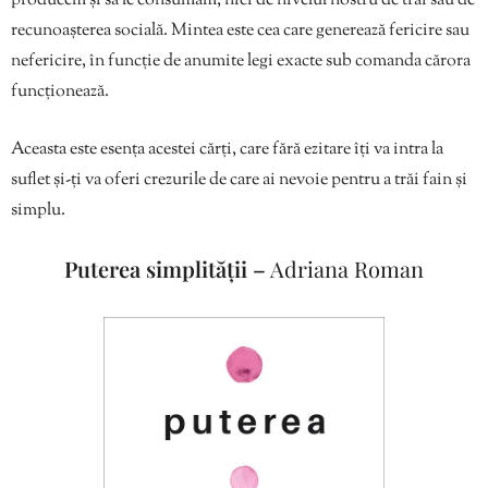
producem și să le consumăm, nici de nivelul nostru de trai sau de
recunoașterea socială. Mintea este cea care generează fericire sau
nefericire, în funcție de anumite legi exacte sub comanda cărora
funcționează.
Aceasta este esența acestei cărți, care fără ezitare îți va intra la
suflet și-ți va oferi crezurile de care ai nevoie pentru a trăi fain și
simplu.
Puterea simplității –
Adriana Roman