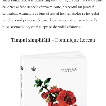
altfel rămâi blocat în afara timpului. Și regula cea mai crudă este
că, orice ai face în acele câteva minute, prezentul nu poate fi
schimbat. Atunci, la ce bun să te mai întorci acolo? se intreabă
rând pe rând personajele care decid să accepte provocarea. Ei
bine, asemeni lor, vei fi surprins de rodul călătoriei.
Timpul simplității
– Dominique Loreau