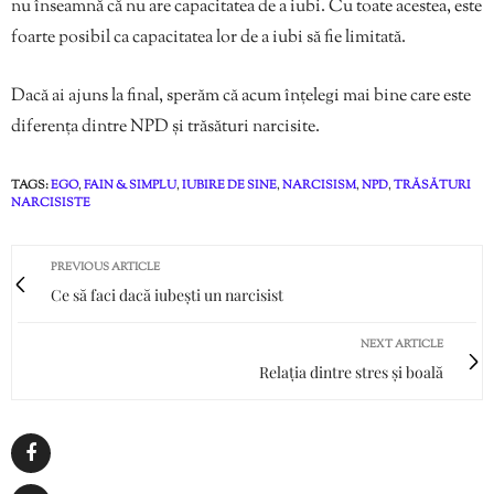
nu înseamnă că nu are capacitatea de a iubi. Cu toate acestea, este
foarte posibil ca capacitatea lor de a iubi să fie limitată.
Dacă ai ajuns la final, sperăm că acum înțelegi mai bine care este
diferența dintre NPD și trăsături narcisite.
TAGS:
EGO
,
FAIN & SIMPLU
,
IUBIRE DE SINE
,
NARCISISM
,
NPD
,
TRĂSĂTURI
NARCISISTE
PREVIOUS ARTICLE
Ce să faci dacă iubești un narcisist
NEXT ARTICLE
Relația dintre stres și boală