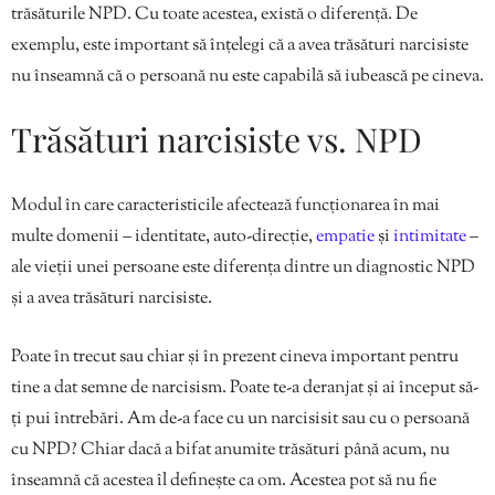
trăsăturile NPD. Cu toate acestea, există o diferență. De
exemplu, este important să înțelegi că a avea trăsături narcisiste
nu înseamnă că o persoană nu este capabilă să iubească pe cineva.
Trăsături narcisiste vs. NPD
Modul în care caracteristicile afectează funcționarea în mai
multe domenii – identitate, auto-direcție,
empatie
și
intimitate
–
ale vieții unei persoane este diferența dintre un diagnostic NPD
și a avea trăsături narcisiste.
Poate în trecut sau chiar și în prezent cineva important pentru
tine a dat semne de narcisism. Poate te-a deranjat și ai început să-
ți pui întrebări. Am de-a face cu un narcisisit sau cu o persoană
cu NPD? Chiar dacă a bifat anumite trăsături până acum, nu
înseamnă că acestea îl definește ca om. Acestea pot să nu fie