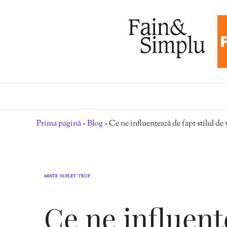
Prima pagină
»
Blog
»
Ce ne influențează de fapt stilul de 
MINTE
SUFLET
TRUP
,
,
Ce ne influenț