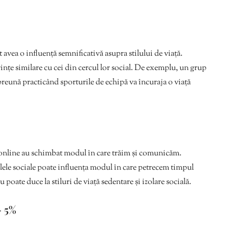
ot avea o influență semnificativă asupra stilului de viață.
nțe similare cu cei din cercul lor social. De exemplu, un grup
mpreună practicând sporturile de echipă va încuraja o viață
 online au schimbat modul în care trăim și comunicăm.
lele sociale poate influența modul în care petrecem timpul
u poate duce la stiluri de viață sedentare și izolare socială.
– 5%