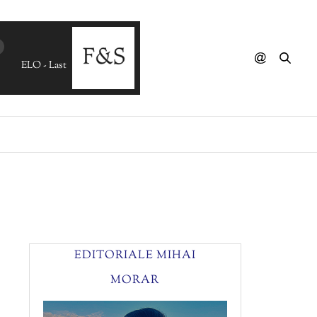
ELO - Last Train To London (DJ''S''ReWork)
EDITORIALE MIHAI
MORAR