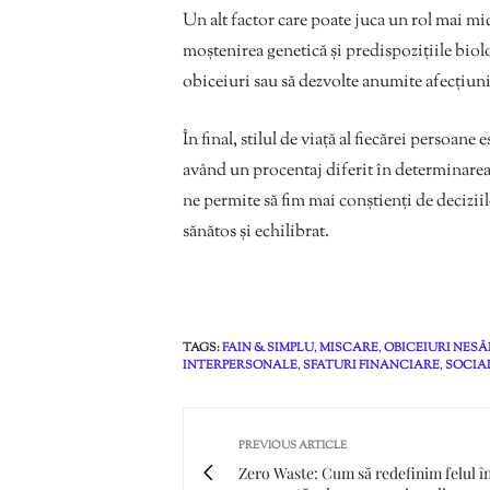
Un alt factor care poate juca un rol mai mic
moștenirea genetică și predispozițiile bio
obiceiuri sau să dezvolte anumite afecțiuni,
În final, stilul de viață al fiecărei persoan
având un procentaj diferit în determinarea a
ne permite să fim mai conștienți de deciziil
sănătos și echilibrat.
TAGS:
FAIN & SIMPLU
,
MISCARE
,
OBICEIURI NES
INTERPERSONALE
,
SFATURI FINANCIARE
,
SOCIA
PREVIOUS ARTICLE
Zero Waste: Cum să redefinim felul î