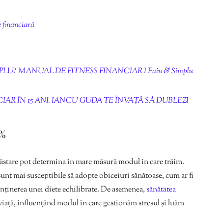
e financiară
LU? MANUAL DE FITNESS FINANCIAR I Fain & Simplu
AR ÎN 15 ANI. IANCU GUDA TE ÎNVAȚĂ SĂ DUBLEZI
0%
unăstare pot determina în mare măsură modul în care trăim.
 sunt mai susceptibile să adopte obiceiuri sănătoase, cum ar fi
nținerea unei diete echilibrate. De asemenea,
sănătatea
 viață, influențând modul în care gestionăm stresul și luăm