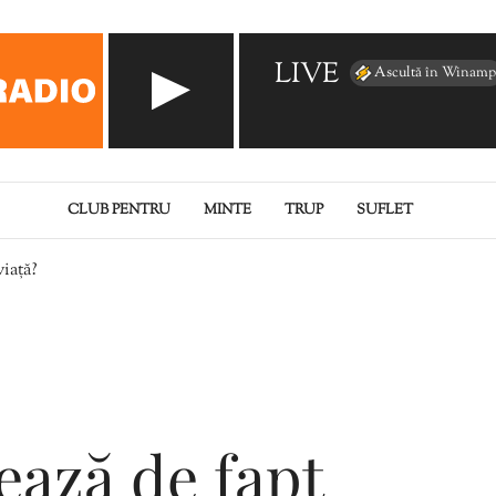
LIVE
Ascultă în Winamp
CLUB PENTRU
MINTE
TRUP
SUFLET
viață?
ează de fapt