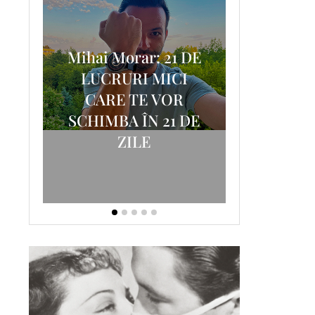
Mihai Morar: 21 DE
i
LUCRURI MICI
AM
SCRISOA
CARE TE VOR
T-
FOSTUL
SCHIMBA ÎN 21 DE
ZILE