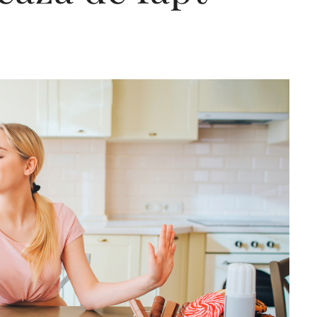
Editorial Miha
Morar: CUM L-
SALVAT PE FĂ
FRUMOS