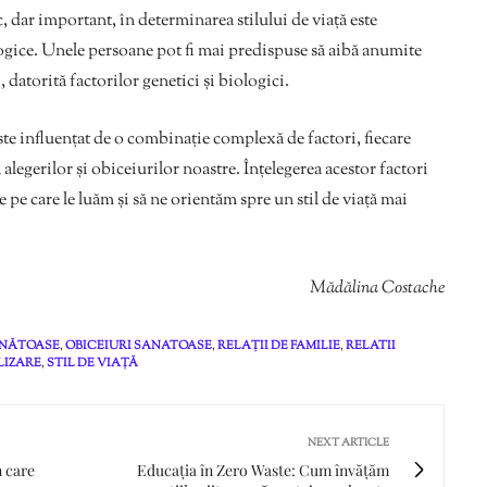
, dar important, în determinarea stilului de viață este
logice. Unele persoane pot fi mai predispuse să aibă anumite
 datorită factorilor genetici și biologici.
e este influențat de o combinație complexă de factori, fiecare
legerilor și obiceiurilor noastre. Înțelegerea acestor factori
e pe care le luăm și să ne orientăm spre un stil de viață mai
Mădălina Costache
ĂNĂTOASE
,
OBICEIURI SANATOASE
,
RELAȚII DE FAMILIE
,
RELATII
LIZARE
,
STIL DE VIAȚĂ
NEXT ARTICLE
n care
Educația în Zero Waste: Cum învățăm