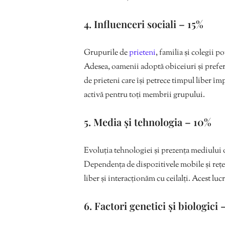
4. Influenceri sociali – 15%
Grupurile de
prieteni
, familia și colegii p
Adesea, oamenii adoptă obiceiuri și preferi
de prieteni care își petrece timpul liber î
activă pentru toți membrii grupului.
5. Media și tehnologia – 10%
Evoluția tehnologiei și prezența mediului
Dependența de dispozitivele mobile și rețe
liber și interacționăm cu ceilalți. Acest lucr
6. Factori genetici și biologici 