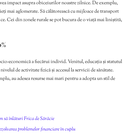
avea impact asupra obiceiurilor noastre zilnice. De exemplu,
ieți mai aglomerate. Să călătorească cu mijloace de transport
ce. Cei din zonele rurale se pot bucura de o viață mai liniștită,
30%
 socio-economică a fiecărui individ. Venitul, educația și statutul
ivelul de activitate fizică și accesul la servicii de sănătate.
mplu, au adesea resurse mai mari pentru a adopta un stil de
să înlături Frica de Sărăcie
 rezolvarea problemelor financiare în cuplu