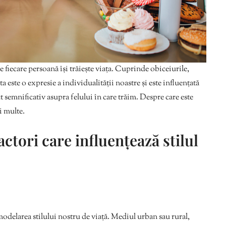
e fiecare persoană își trăiește viața. Cuprinde obiceiurile,
a este o expresie a individualității noastre și este influențată
t semnificativ asupra felului în care trăim. Despre care este
i multe.
ctori care influențează stilul
modelarea stilului nostru de viață. Mediul urban sau rural,