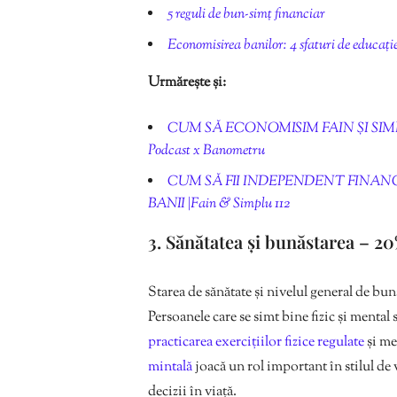
5 reguli de bun-simț financiar
Economisirea banilor: 4 sfaturi de educați
Urmărește și:
CUM SĂ ECONOMISIM FAIN ȘI SIMP
Podcast x Banometru
CUM SĂ FII INDEPENDENT FINANCI
BANII |Fain & Simplu 112
3. Sănătatea și bunăstarea – 2
Starea de sănătate și nivelul general de b
Persoanele care se simt bine fizic și mental
practicarea exercițiilor fizice regulate
și me
mintală
joacă un rol important în stilul de
decizii în viață.