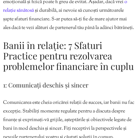
emoțională și fizică poate fi greu de evitat. Așadar, dacă vrei
o
relație sănătosă
și durabilă, ai nevoie să cunoști următoarele
șapte sfaturi financiare. S-ar putea să-ți fie de mare ajutor mai
ales dacă te vezi alături de partenerul tău până la adânci bătrâneți.
Banii în relație: 7 Sfaturi
Practice pentru rezolvarea
problemelor financiare în cuplu
1: Comunicați deschis și sincer
Comunicarea este cheia oricărei relații de succes, iar banii nu fac
excepție. Stabiliți momente regulate pentru a discuta despre
finanțe și exprimați-vă grijile, așteptările și obiectivele legate de
bani în mod deschis și sincer. Fiți receptivi la perspectivele și
nevoile partenerului vostru și căutați soluții în comun.