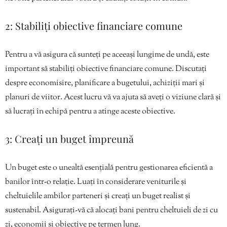
2: Stabiliți obiective financiare comune
Pentru a vă asigura că sunteți pe aceeași lungime de undă, este
important să stabiliți obiective financiare comune. Discutați
despre economisire, planificare a bugetului, achiziții mari și
planuri de viitor. Acest lucru vă va ajuta să aveți o viziune clară și
să lucrați în echipă pentru a atinge aceste obiective.
3: Creați un buget împreună
Un buget este o unealtă esențială pentru gestionarea eficientă a
banilor într-o relație. Luați în considerare veniturile și
cheltuielile ambilor parteneri și creați un buget realist și
sustenabil. Asigurați-vă că alocați bani pentru cheltuieli de zi cu
zi, economii și obiective pe termen lung.