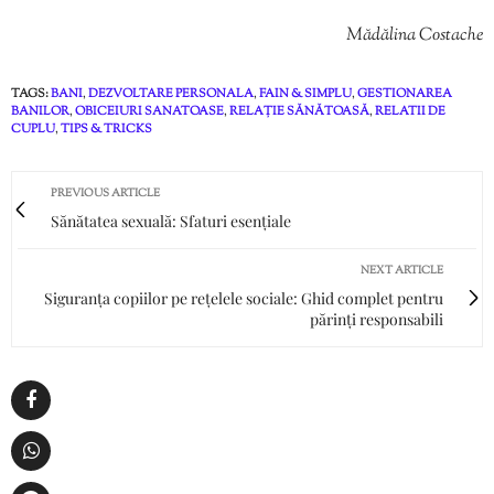
Mădălina Costache
TAGS:
BANI
,
DEZVOLTARE PERSONALA
,
FAIN & SIMPLU
,
GESTIONAREA
BANILOR
,
OBICEIURI SANATOASE
,
RELAȚIE SĂNĂTOASĂ
,
RELATII DE
CUPLU
,
TIPS & TRICKS
PREVIOUS ARTICLE
Sănătatea sexuală: Sfaturi esențiale
NEXT ARTICLE
Siguranța copiilor pe rețelele sociale: Ghid complet pentru
părinți responsabili