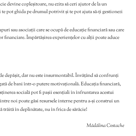
cie devine copleșitoare, nu ezita să ceri ajutor de la un
 te pot ghida pe drumul potrivit și te pot ajuta să-ți gestionezi
upuri sau asociații care se ocupă de educație financiară sau care
lor financiare. Împărtășirea experiențelor cu alții poate aduce
l de depășit, dar nu este insurmontabil. Învățând să confrunți
egată de bani într-o putere motivațională. Educația financiară,
ținerea socială pot fi pașii esențiali în înfruntarea acestui
intre noi poate găsi resursele interne pentru a-și construi un
 trăită în deplinătate, nu în frica de sărăcie!
Mădălina Costache