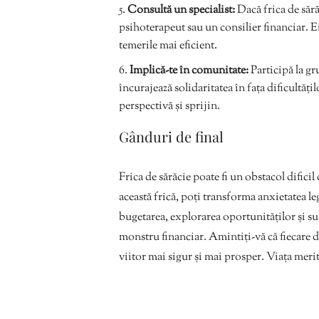
Consultă un specialist:
Dacă frica de sără
psihoterapeut sau un consilier financiar. Ei
temerile mai eficient.
Implică-te în comunitate:
Participă la gr
încurajează solidaritatea în fața dificultăți
perspectivă și sprijin.
Gânduri de final
Frica de sărăcie poate fi un obstacol difici
această frică, poți transforma anxietatea l
bugetarea, explorarea oportunităților și sus
monstru financiar. Amintiți-vă că fiecare d
viitor mai sigur și mai prosper. Viața merită