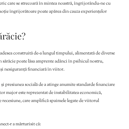
neric care se strecoară în mintea noastră, îngrijorându-ne cu
 emoție îngrijorătoare poate apărea din cauza experiențelor
ărăcie?
e adesea construită de-a lungul timpului, alimentată de diverse
n sărăcie poate lăsa amprente adânci în psihicul nostru,
și nesiguranță financiară în viitor.
i
și presiunea socială de a atinge anumite standarde financiare
tor major este reprezentat de instabilitatea economică,
e recesiune, care amplifică spaimele legate de viitorul
ect-r a mărturisit că: