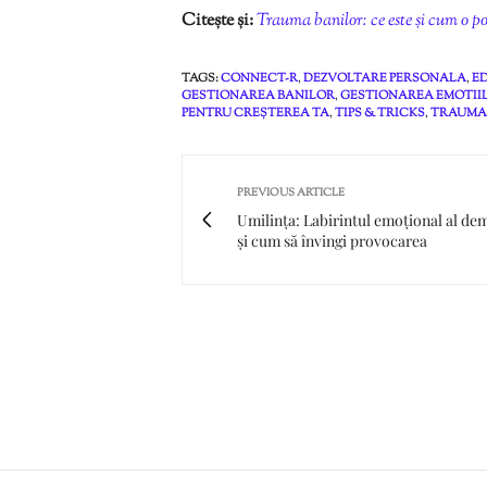
Citește și:
Trauma banilor: ce este și cum o po
TAGS:
CONNECT-R
,
DEZVOLTARE PERSONALA
,
E
GESTIONAREA BANILOR
,
GESTIONAREA EMOTII
PENTRU CREȘTEREA TA
,
TIPS & TRICKS
,
TRAUMA
PREVIOUS ARTICLE
Umilința: Labirintul emoțional al dem
și cum să învingi provocarea