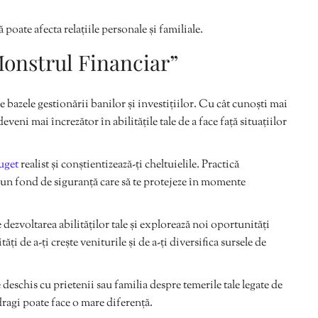
poate afecta relațiile personale și familiale.
Monstrul Financiar”
e bazele gestionării banilor și investițiilor. Cu cât cunoști mai
eveni mai încrezător în abilitățile tale de a face față situațiilor
uget
realist și conștientizează-ți cheltuielile. Practică
 un fond de siguranță care să te protejeze în momente
 dezvoltarea abilităților tale și explorează noi oportunități
ți de a-ți crește veniturile și de a-ți diversifica sursele de
deschis cu prietenii sau familia despre temerile tale legate de
dragi poate face o mare diferență.