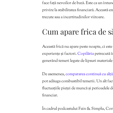
face față nevoilor de bază. Este ca un întu
privire la stabilitatea financiară. Această
trecute sau a incertitudinilor viitoare.
Cum apare frica de s
Această frică nu apare peste noapte, ci est
experiențe și factori.
Copilăria
petrecută î
generând temeri legate de lipsuri materiale 
De asemenea,
compararea continuă cu alți
pot adăuga combustibil temerii. Un alt fac
fluctuațiile pieței de muncă și perioadele d
financiar.
În cadrul podcastului Fain & Simplu, Conn