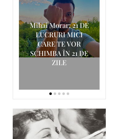
Mihai Morar: 21 DE
i
LUCRURI MICI
AM
SCRISOA
CARE TE VOR
T-
FOSTUL
SCHIMBA ÎN 21 DE
ZILE