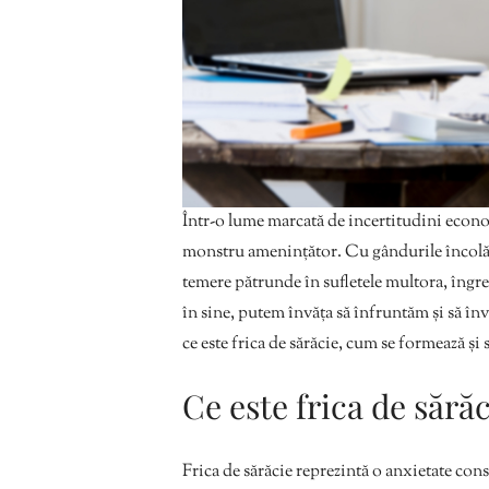
Într-o lume marcată de incertitudini economi
monstru amenințător. Cu gândurile încolăci
temere pătrunde în sufletele multora, îngre
în sine, putem învăța să înfruntăm și să 
ce este frica de sărăcie, cum se formează și 
Ce este frica de sără
Frica de sărăcie reprezintă o anxietate const