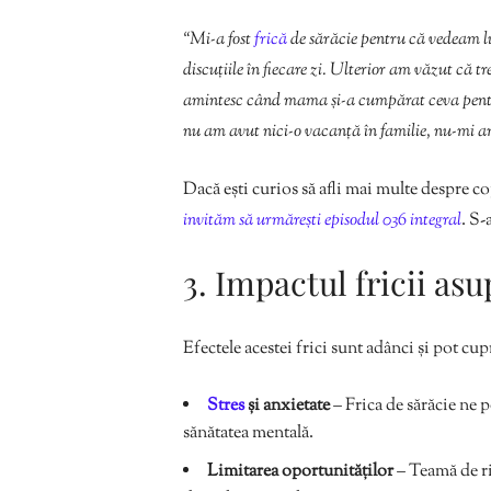
“Mi-a fost
frică
de sărăcie pentru că vedeam l
discuțiile în fiecare zi. Ulterior am văzut că t
amintesc când mama și-a cumpărat ceva pentr
nu am avut nici-o vacanță în familie, nu-mi am
Dacă ești curios să afli mai multe despre cop
invităm să urmărești episodul 036 integral
. S-
3. Impactul fricii asu
Efectele acestei frici sunt adânci și pot cup
Stres
și anxietate
– Frica de sărăcie ne p
sănătatea mentală.
Limitarea oportunităților
– Teamă de ri