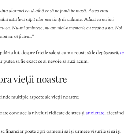
upta alor mei ca să aibă ce să ne pună pe masă. Astea erau
reaba asta le-a răpit alor mei timp de calitate. Adică eu nu îmi
u ea. Nu-mi amintesc, nu am nici-o memorie cu treaba asta. Noi
intesc să fi avut.
“
ilăria lui, despre fricile sale și cum a reușit să le depășească,
te
ar putea să fie exact ce ai nevoie să auzi acum.
pra vieții noastre
rinde multiple aspecte ale vieții noastre:
oate conduce la niveluri ridicate de stres și
anxietate
, afectând
sc financiar poate opri oamenii să își urmeze visurile și să își