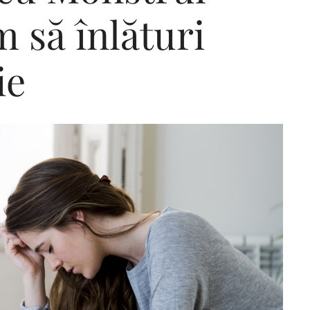
 să înlături
ie
Editorial Miha
Morar: CUM L-
SALVAT PE FĂ
FRUMOS