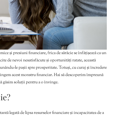
ce și presiuni financiare, frica de sărăcie se înfățișează ca un
te de nevoi nesatisfăcute și oportunități ratate, această
unându-le pașii spre prosperitate. Totuși, cu curaj și încredere
învingem acest monstru financiar. Hai să descoperim împreună
să găsim soluții pentru a o învinge.
cie?
antă legată de lipsa resurselor financiare și incapacitatea de a