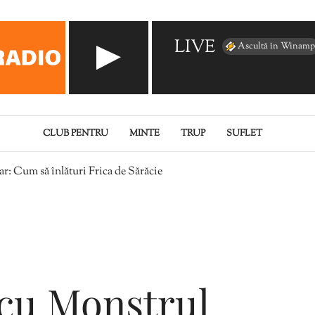
LIVE
Ascultă în Winamp
CLUB PENTRU
MINTE
TRUP
SUFLET
: Cum să înlături Frica de Sărăcie
cu Monstrul