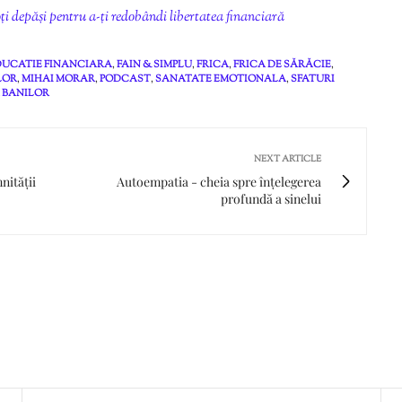
ți depăși pentru a-ți redobândi libertatea financiară
DUCATIE FINANCIARA
,
FAIN & SIMPLU
,
FRICA
,
FRICA DE SĂRĂCIE
,
LOR
,
MIHAI MORAR
,
PODCAST
,
SANATATE EMOTIONALA
,
SFATURI
 BANILOR
NEXT ARTICLE
nității
Autoempatia - cheia spre înțelegerea
profundă a sinelui