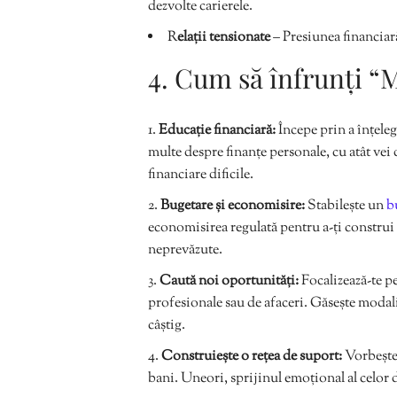
dezvolte carierele.
R
elații tensionate
– Presiunea financiară 
4. Cum să înfrunți “
Educație financiară:
Începe prin a înțeleg
multe despre finanțe personale, cu atât vei d
financiare dificile.
Bugetare și economisire:
Stabilește un
b
economisirea regulată pentru a-ți construi
neprevăzute.
Caută noi oportunități:
Focalizează-te pe
profesionale sau de afaceri. Găsește modalită
câștig.
Construiește o rețea de suport:
Vorbește 
bani. Uneori, sprijinul emoțional al celor 