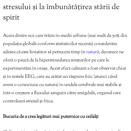
stresului și la îmbunătățirea stării de
spirit
Aceia dintre noi care trăim în medii urbane (mai mult de 50% din
populația globală conform statisticilor recente) considerăm
adesea că este liniștitor să petrecem timp în
natură
, deoarece ne
oferă o pauză de la hiperstimularea simțurilor pe care le
experimentăm în orașe. Acest efect calmant a fost observat chiar
și în testele EEG, care au arătat un răspuns fizic (atunci când
avem o conexiune cu natura) în undele cerebrale mai stabile și
într-o creștere a fluxului sanguin către amigdală, organul care
controlează stresul și frica.
Bucuria de a crea legături mai puternice cu ceilalți