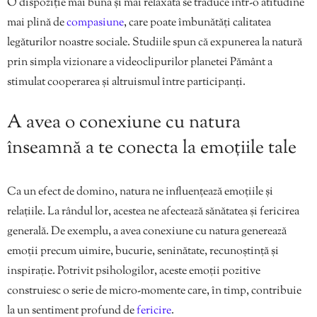
O dispoziție mai bună și mai relaxată se traduce într-o atitudine
mai plină de
compasiune
, care poate îmbunătăți calitatea
legăturilor noastre sociale. Studiile spun că expunerea la natură
prin simpla vizionare a videoclipurilor planetei Pământ a
stimulat cooperarea și altruismul între participanți.
A avea o conexiune cu natura
înseamnă a te conecta la emoțiile tale
Ca un efect de domino, natura ne influențează emoțiile și
relațiile. La rândul lor, acestea ne afectează sănătatea și fericirea
generală. De exemplu, a avea conexiune cu natura generează
emoții precum uimire, bucurie, seninătate, recunoștință și
inspirație. Potrivit psihologilor, aceste emoții pozitive
construiesc o serie de micro-momente care, în timp, contribuie
la un sentiment profund de
fericire
.