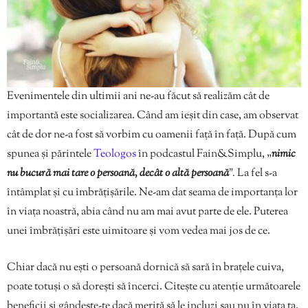
Evenimentele din ultimii ani ne-au făcut să realizăm cât de
importantă este socializarea. Când am ieșit din case, am observat
cât de dor ne-a fost să vorbim cu oamenii față în față. După cum
spunea și părintele
Teologos
în podcastul Fain&Simplu, „
nimic
nu bucură mai tare o persoană, decât o altă persoană
”.
La fel s-a
întâmplat și cu îmbrățișările. Ne-am dat seama de importanța lor
în viața noastră, abia când nu am mai avut parte de ele. Puterea
unei îmbrățișări este uimitoare și vom vedea mai jos de ce.
Chiar dacă nu ești o persoană dornică să sară în brațele cuiva,
poate totuși o să dorești să încerci. Citește cu atenție următoarele
beneficii și gândește-te dacă merită să le incluzi sau nu în viața ta.