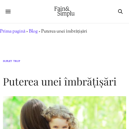
Prima pagină
»
Blog
»
Puterea unei îmbrățișări
SUFLET
TRUP
,
Puterea unei îmbrățișări