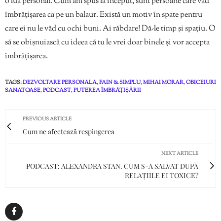
o lua personal. Cum am spus la început, sunt persoane care văd
îmbrățișarea ca pe un balaur. Există un motiv în spate pentru
care ei nu le văd cu ochi buni. Ai răbdare! Dă-le timp și spațiu. O
să se obișnuiască cu ideea că tu le vrei doar binele și vor accepta
îmbrățișarea.
TAGS:
DEZVOLTARE PERSONALA
,
FAIN & SIMPLU
,
MIHAI MORAR
,
OBICEIURI
SANATOASE
,
PODCAST
,
PUTEREA ÎMBRĂȚIȘĂRII
PREVIOUS ARTICLE
Cum ne afectează respingerea
NEXT ARTICLE
PODCAST: ALEXANDRA STAN. CUM S-A SALVAT DUPĂ
RELAȚIILE EI TOXICE?