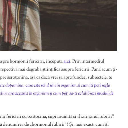
despre hormonii fericirii, începută
aici
. Prin intermediul
rspectivă mai degrabă științifică asupra fericirii. Până acum ți-
re serotonină, așa că dacă vrei să aprofundezi subiectele, te
ste dopamina, care este rolul său în organism și cum îți poți regla
oluri are aceasta în organism și cum poți să-ți echilibrezi nivelul de
i fericirii cu oxitocina, supranumită și „hormonul iubirii”.
rtă denumirea de „hormonul iubirii”? Și, mai exact, cum îți