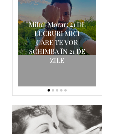
Mihai Morar: 21 DE
i
LUCRURI MICI
AM
SCRISOA
CARE TE VOR
T-
FOSTUL
SCHIMBA ÎN 21 DE
ZILE