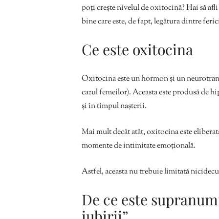
poți crește nivelul de oxitocină? Hai să afli
bine care este, de fapt, legătura dintre feric
Ce este oxitocina
Oxitocina este un hormon și un neurotransm
cazul femeilor). Aceasta este produsă de hip
și în timpul nașterii.
Mai mult decât atât, oxitocina este elibera
momente de intimitate emoțională.
Astfel, aceasta nu trebuie limitată nicidecum
De ce este supranum
iubirii”