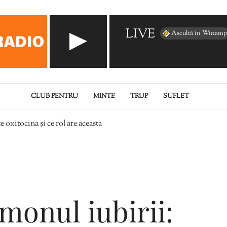
LIVE
Ascultă în Winamp
CLUB PENTRU
MINTE
TRUP
SUFLET
 oxitocina și ce rol are aceasta
monul iubirii: