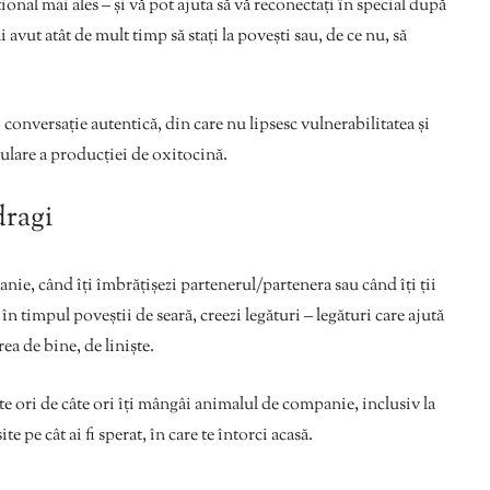
al mai ales – și vă pot ajuta să vă reconectați în special după
avut atât de mult timp să stați la povești sau, de ce nu, să
 o conversație autentică, din care nu lipsesc vulnerabilitatea și
mulare a producției de oxitocină.
dragi
nie, când îți îmbrățișezi partenerul/partenera sau când îți ții
n timpul poveștii de seară, creezi legături – legături care ajută
rea de bine, de liniște.
ște ori de câte ori îți mângâi animalul de companie, inclusiv la
ite pe cât ai fi sperat, în care te întorci acasă.