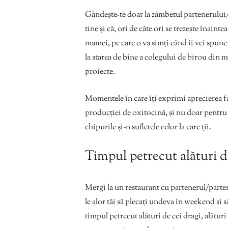
Gândește-te doar la zâmbetul partenerului/p
tine și că, ori de câte ori se trezește înaintea
mamei, pe care o va simți când îi vei spune
la starea de bine a colegului de birou din m
proiecte.
Momentele în care îți exprimi aprecierea faț
producției de oxitocină, și nu doar pentru 
chipurile și-n sufletele celor la care ții.
Timpul petrecut alături d
Mergi la un restaurant cu partenerul/parten
le alor tăi să plecați undeva în weekend și 
timpul petrecut alături de cei dragi, alături