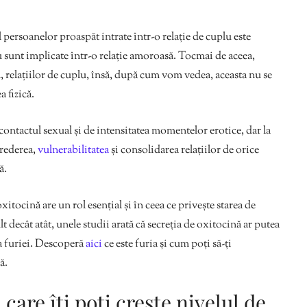
l persoanelor proaspăt intrate într-o relație de cuplu este
u sunt implicate într-o relație amoroasă. Tocmai de aceea,
al, relațiilor de cuplu, însă, după cum vom vedea, aceasta nu se
a fizică.
 contactul sexual și de intensitatea momentelor erotice, dar la
crederea,
vulnerabilitatea
și consolidarea relațiilor de orice
ă.
itocină are un rol esențial și în ceea ce privește starea de
t decât atât, unele studii arată că secreția de oxitocină ar putea
a furiei. Descoperă
aici
ce este furia și cum poți să-ți
lă.
care îți poți crește nivelul de