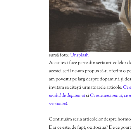
sursă foto:
Unsplash
Acest text face parte din seria articolelor 
acestei serii ne-am propus să-ți oferim o pe
am povestit pe larg despre dopamină și desp
invităm să citești următoarele articole:
Ce e
nivelul de dopamină
și
Ce este serotonina, ce r
serotonină
.
Continuăm seria articolelor despre hormoni
Dar ce este, de fapt, oxitocina? De ce poa