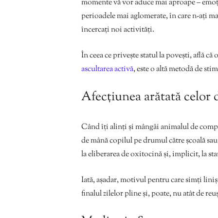
momente vă vor aduce mai aproape – emoțion
perioadele mai aglomerate, în care n-ați mai 
încercați noi activități.
În ceea ce privește statul la povești, află că
ascultarea activă
, este o altă metodă de sti
Afecțiunea arătată celor 
Când îți alinți și mângâi animalul de compa
de mână copilul pe drumul către școală sau î
la eliberarea de oxitocină și, implicit, la sta
Iată, așadar, motivul pentru care simți lini
finalul zilelor pline și, poate, nu atât de reuș