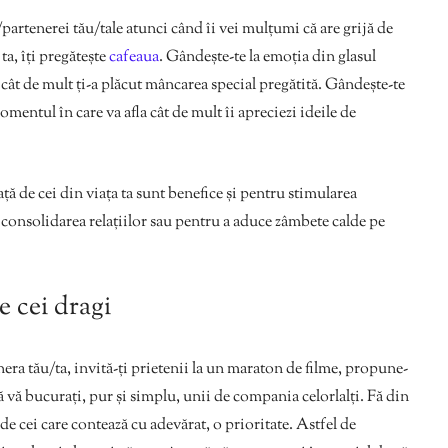
artenerei tău/tale atunci când îi vei mulțumi că are grijă de
 ta, îți pregătește
cafeaua
. Gândește-te la emoția din glasul
 cât de mult ți-a plăcut mâncarea special pregătită. Gândește-te
omentul în care va afla cât de mult îi apreciezi ideile de
ă de cei din viața ta sunt benefice și pentru stimularea
consolidarea relațiilor sau pentru a aduce zâmbete calde pe
e cei dragi
era tău/ta, invită-ți prietenii la un maraton de filme, propune-
să vă bucurați, pur și simplu, unii de compania celorlalți. Fă din
 de cei care contează cu adevărat, o prioritate. Astfel de