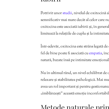
Potrivit unor
studii
, nivelul de oxitocină a
semnificativ mai mare decât al celor care n
oxitocina este asociată iubirii și, în gener
limitează la relațiile de cuplu și la intimitate
Într-adevăr, oxitocina este strâns legată de
fel de bine poate fi asociată cu
empatia
, în
natură, bazate însă pe intimitate emoțional
Nu în ultimul rând, un nivel echilibrat de ox
relaxare și stabilitatea psihologică. Mai mul
avea un rol important și pentru gestionare
„îmblânzești” această emoție inconfortabi
Metode naturale prin 