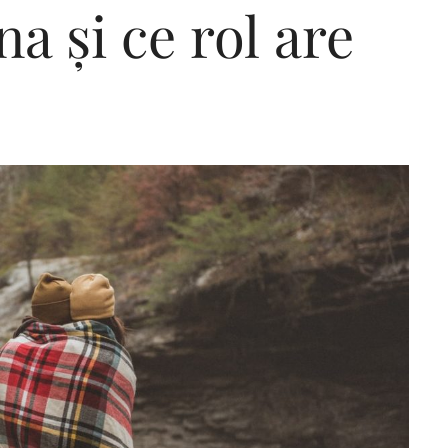
na și ce rol are
Editorial Miha
Morar: CUM L-
SALVAT PE FĂ
FRUMOS