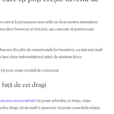
pe care ți le propunem sunt utile nu doar pentru stimularea
erea altor hormoni ai fericirii, așa cum este dopamina sau
ți bucura din plin de numeroasele lor beneficii, cu atât mai mult
(sau chiar îmbunătățirea) stării de sănătate fizice.
 îți poți crește nivelul de oxitocină:
față de cei dragi
cticarea recunoștinței
îți poate schimba, în timp, viața:
celor dragi cât de mult îi apreciezi vă poate consolida relația.