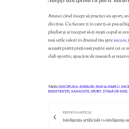
Atunci când începi să practici un sport, an
din tine. Cu fiecare zi în care ți-ai pus echi
playlist și ai început să-ți miști copul ai av
mai utile valori în drumul tău spre
succes
,
această piatră prețioasă puțini sunt cei ce a
club sportiv, apucă-te de research și rezerv
TAGS:
DISCIPLINA
,
ENERGIE
,
FAIN & SIMPLU
,
INCR
REZISTENȚEI
,
SANATATE
,
SPORT
,
STIMĂ DE SINE
,
PREVIOUS ARTICLE
Inteligența artificială vs inteligența