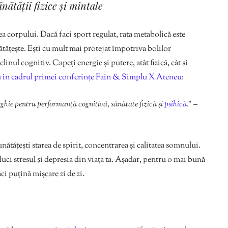
nătății fizice și mintale
tea corpului. Dacă faci sport regulat, rata metabolică este
ătățește. Ești cu mult mai protejat împotriva bolilor
inul cognitiv. Capeți energie și putere, atât fizică, cât și
 în cadrul primei conferințe Fain & Simplu X Ateneu
:
hie pentru performanță cognitivă, sănătate fizică și
psihică
.”
–
ătățești starea de spirit, concentrarea și calitatea somnului.
duci stresul și depresia din viața ta. Așadar, pentru o mai bună
ci puțină mișcare zi de zi.