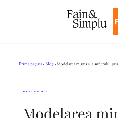
Prima pagină
»
Blog
»
Modelarea minții și a sufletului pri
MINTE
SUFLET
TRUP
,
,
Modelarea minț