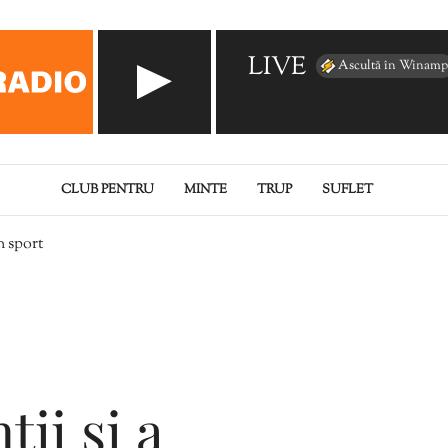
LIVE
Ascultă în Winamp
CLUB PENTRU
MINTE
TRUP
SUFLET
n sport
ii și a