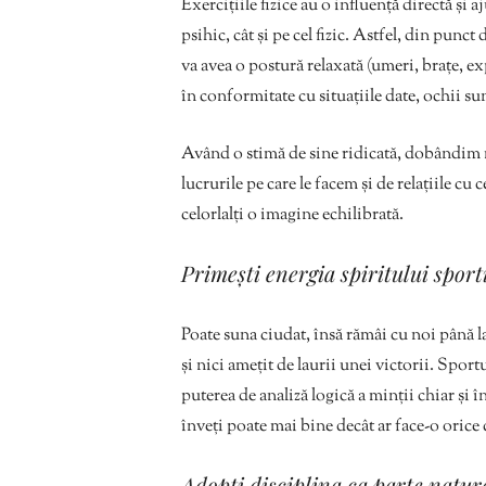
Exercițiile fizice au o influență directă și a
psihic, cât și pe cel fizic. Astfel, din punc
va avea o postură relaxată (umeri, brațe, ex
în conformitate cu situațiile date, ochii sun
Având o stimă de sine ridicată, dobândim 
lucrurile pe care le facem și de relațiile c
celorlalți o imagine echilibrată.
Primești energia spiritului sport
Poate suna ciudat, însă rămâi cu noi până l
și nici amețit de laurii unei victorii. Sport
puterea de analiză logică a minții chiar și î
înveți poate mai bine decât ar face-o orice 
Adopți disciplina ca parte natura