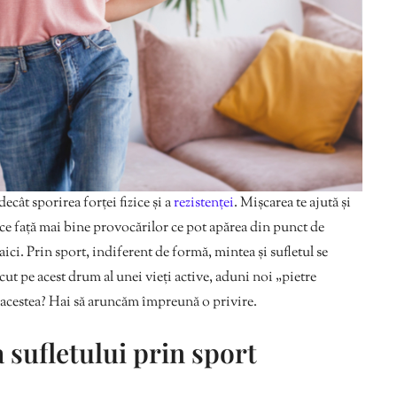
decât sporirea forței fizice și a
rezistenței
. Mișcarea te ajută și
face față mai bine provocărilor ce pot apărea din punct de
aici. Prin sport, indiferent de formă, mintea și sufletul se
ăcut pe acest drum al unei vieți active, aduni noi „pietre
ă acestea? Hai să aruncăm împreună o privire.
 sufletului prin sport