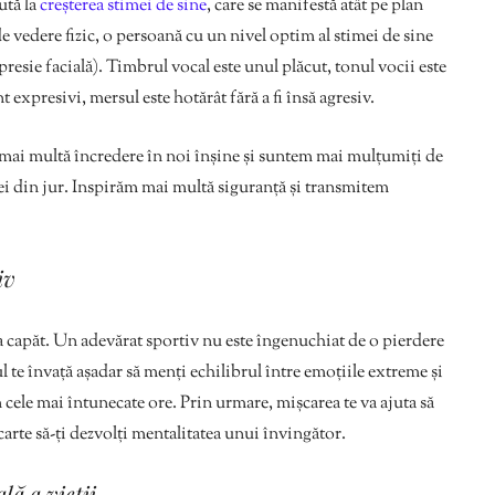
jută la
creșterea stimei de sine
, care se manifestă atât pe plan
t de vedere fizic, o persoană cu un nivel optim al stimei de sine
presie facială). Timbrul vocal este unul plăcut, tonul vocii este
t expresivi, mersul este hotărât fără a fi însă agresiv.
mai multă încredere în noi înșine și suntem mai mulțumiți de
u cei din jur. Inspirăm mai multă siguranță și transmitem
iv
a capăt. Un adevărat sportiv nu este îngenuchiat de o pierdere
ul te învață așadar să menți echilibrul între emoțiile extreme și
n cele mai întunecate ore. Prin urmare, mișcarea te va ajuta să
carte să-ți dezvolți mentalitatea unui învingător.
lă a vieții