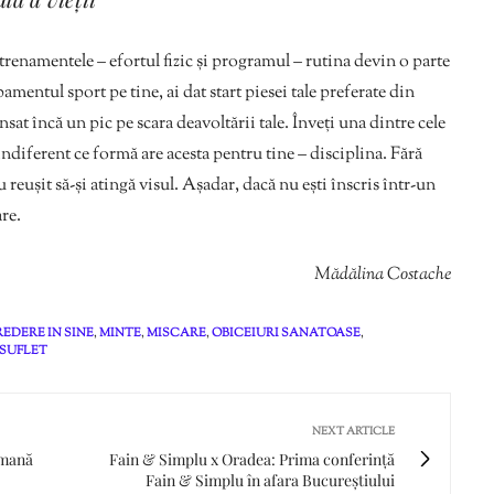
trenamentele – efortul fizic și programul – rutina devin o parte
pamentul sport pe tine, ai dat start piesei tale preferate din
ansat încă un pic pe scara deavoltării tale. Înveți una dintre cele
 indiferent ce formă are acesta pentru tine – disciplina. Fără
u reușit să-și atingă visul. Așadar, dacă nu ești înscris într-un
are.
Mădălina Costache
EDERE IN SINE
,
MINTE
,
MISCARE
,
OBICEIURI SANATOASE
,
SUFLET
NEXT ARTICLE
 umană
Fain & Simplu x Oradea: Prima conferință
Fain & Simplu în afara Bucureștiului