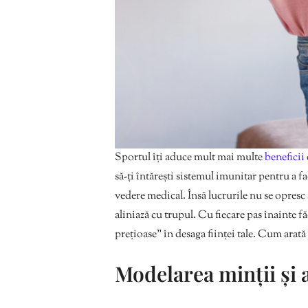
Sportul îți aduce mult mai multe
beneficii
să-ți întărești sistemul imunitar pentru a 
vedere medical. Însă lucrurile nu se opresc 
aliniază cu trupul. Cu fiecare pas înainte f
prețioase” în desaga ființei tale. Cum arat
Modelarea minții și a