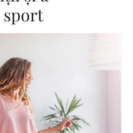
n sport
Editorial Miha
Morar: CUM L-
SALVAT PE FĂ
FRUMOS