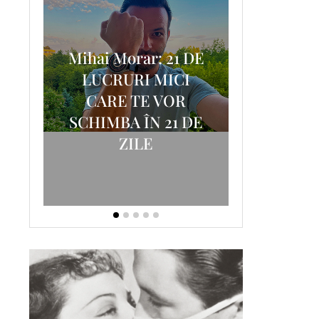
Mihai Morar: 21 DE
i
LUCRURI MICI
AM
SCRISOA
CARE TE VOR
T-
FOSTUL
SCHIMBA ÎN 21 DE
ZILE