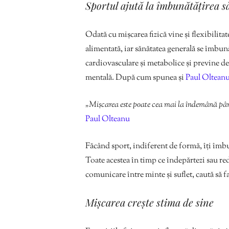
Sportul ajută la îmbunătățirea să
Odată cu mișcarea fizică vine și flexibilita
alimentată, iar sănătatea generală se îmbun
cardiovasculare și metabolice și previne decl
mentală. După cum spunea și
Paul Olteanu
„Mișcarea este poate cea mai la îndemână pârg
Paul Olteanu
Făcând sport, indiferent de formă, îți îmbun
Toate acestea în timp ce îndepărtezi sau re
comunicare între minte și suflet, caută să fa
Mișcarea crește stima de sine