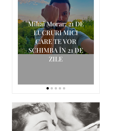
Mihai Morar: 21 DE
i
LUCRURI MICI
AM
SCRISOA
CARE TE VOR
T-
FOSTUL
SCHIMBA ÎN 21 DE
ZILE