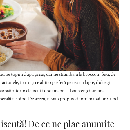
atea ne topim după pizza, dar ne strâmbăm la broccoli. Sau, de
ăciunele, în timp ce alții o preferă pe cea cu lapte, dulce și
 constituie un element fundamental al existenței umane,
 generală de bine. De aceea, ne-am propus să intrăm mai profund
 discută! De ce ne plac anumite