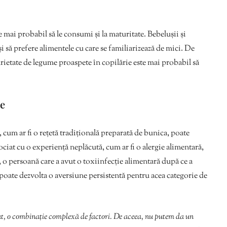
 mai probabil să le consumi și la maturitate. Bebelușii și
i să prefere alimentele cu care se familiarizează de mici. De
arietate de legume proaspete în copilărie este mai probabil să
ve
 cum ar fi o rețetă tradițională preparată de bunica, poate
ciat cu o experiență neplăcută, cum ar fi o alergie alimentară,
 o persoană care a avut o toxiinfecție alimentară după ce a
oate dezvolta o aversiune persistentă pentru acea categorie de
ut, o combinație complexă de factori. De aceea, nu putem da un