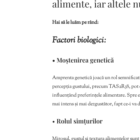
alimente, iar altele 
Hai să le luăm pe rând:
Factori biologici:
• Moștenirea genetică
Amprenta genetică joacă un rol semnificativ
percepția gustului, precum TAS2R38, pot d
influențând preferințele alimentare. Spre e
mai intens și mai dezgustător, fapt ce-i va 
•
Rolul simțurilor
Mirosul, gustul și textura alimentelor sunt