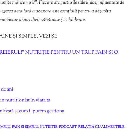
umite mâncăruri?”. Fiecare are gusturile sale unice, influențate de
elegerea detaliată a acestora este esențială pentru a dezvolta
promovare a unei diete sănătoase și echilibrate.
E ȘI SIMPLE, VEZI ȘI:
IERUL!” NUTRIȚIE PENTRU UN TRUP FAIN ȘI O
 de ani
n nutriționist în viața ta
ifestă și cum îl putem gestiona
SIMPLU
,
FAIN SI SIMPLU
,
NUTRITIE
,
PODCAST
,
RELAȚIA CU ALIMENTELE
,