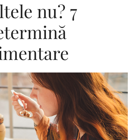
ltele nu? 7
determină
Editorial Miha
Morar: CUM L-
limentare
SALVAT PE FĂ
FRUMOS