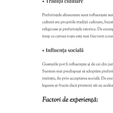
•
Tradiții culinare
Preferințele alimentare sunt influențate sem
cultură are propriile tradiții culinare, baza
religioase și preferințele istorice. De exemp
timp ce carnea roșie este mai frecvent cons
•
Influența socială
Gusturile pot fi influențate și de cei din ju
Suntem mai predispuși să adoptăm preferinț
imitație, fie prin acceptarea socială. De 
legume și fructe dacă prietenii săi au acele
Factori de experiență: