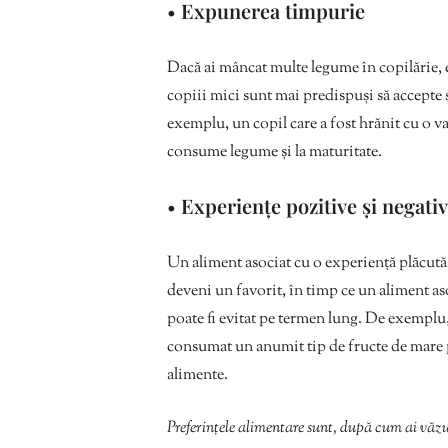
•
Expunerea timpurie
Dacă ai mâncat multe legume în copilărie, e
copiii mici sunt mai predispuși să accepte ș
exemplu, un copil care a fost hrănit cu o v
consume legume și la maturitate.
•
Experiențe pozitive și negati
Un aliment asociat cu o experiență plăcută,
deveni un favorit, în timp ce un aliment aso
poate fi evitat pe termen lung. De exemplu,
consumat un anumit tip de fructe de mare p
alimente.
Preferințele alimentare sunt, după cum ai văz