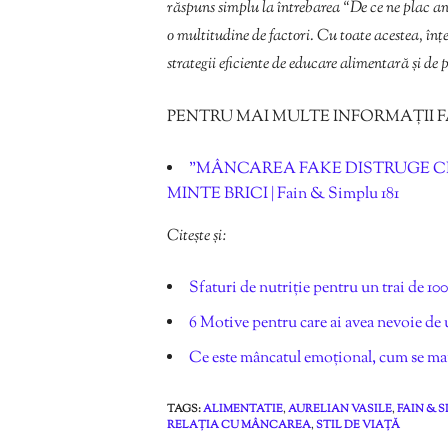
răspuns simplu la întrebarea “De ce ne plac an
o multitudine de factori. Cu toate acestea, înț
strategii eficiente de educare alimentară și de 
PENTRU MAI MULTE INFORMAȚII FAIN
”MÂNCAREA FAKE DISTRUGE CRE
MINTE BRICI | Fain & Simplu 181
Citește și:
Sfaturi de nutriție pentru un trai de 100
6 Motive pentru care ai avea nevoie de u
Ce este mâncatul emoțional, cum se man
TAGS:
ALIMENTATIE
,
AURELIAN VASILE
,
FAIN & 
RELAȚIA CU MÂNCAREA
,
STIL DE VIAȚĂ