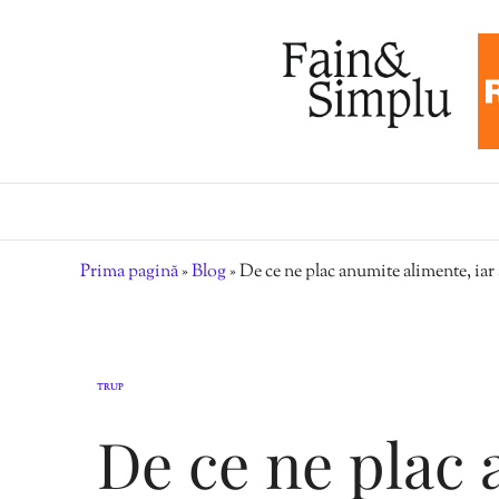
Prima pagină
»
Blog
»
De ce ne plac anumite alimente, iar 
TRUP
De ce ne plac