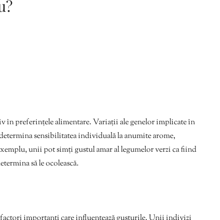
nu?
 în preferințele alimentare. Variații ale genelor implicate în
etermina sensibilitatea individuală la anumite arome,
xemplu, unii pot simți gustul amar al legumelor verzi ca fiind
determina să le ocolească.
 factori importanți care influențează gusturile. Unii indivizi