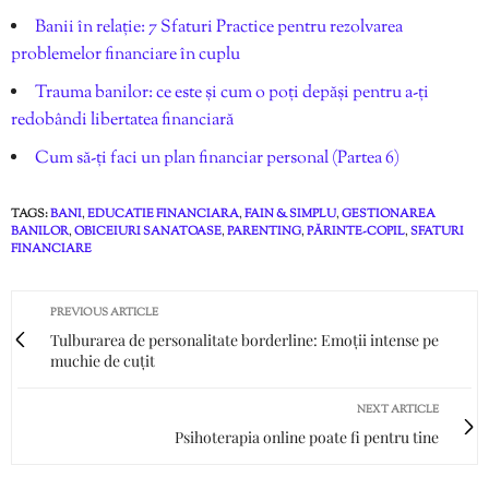
Banii în relație: 7 Sfaturi Practice pentru rezolvarea
problemelor financiare în cuplu
Trauma banilor: ce este și cum o poți depăși pentru a-ți
redobândi libertatea financiară
Cum să-ți faci un plan financiar personal (Partea 6)
TAGS:
BANI
,
EDUCATIE FINANCIARA
,
FAIN & SIMPLU
,
GESTIONAREA
BANILOR
,
OBICEIURI SANATOASE
,
PARENTING
,
PĂRINTE-COPIL
,
SFATURI
FINANCIARE
PREVIOUS ARTICLE
Tulburarea de personalitate borderline: Emoții intense pe
muchie de cuțit
NEXT ARTICLE
Psihoterapia online poate fi pentru tine