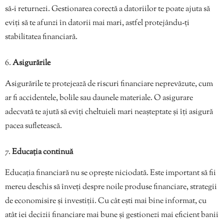
să-i returnezi. Gestionarea corectă a datoriilor te poate ajuta să
eviți să te afunzi în datorii mai mari, astfel protejându-ți
stabilitatea financiară.
Asigurările
Asigurările te protejează de riscuri financiare neprevăzute, cum
ar fi accidentele, bolile sau daunele materiale. O asigurare
adecvată te ajută să eviți cheltuieli mari neașteptate și îți asigură
pacea sufletească.
Educația continuă
Educația financiară nu se oprește niciodată. Este important să fii
mereu deschis să înveți despre noile produse financiare, strategii
de economisire și investiții. Cu cât ești mai bine informat, cu
atât iei decizii financiare mai bune și gestionezi mai eficient banii