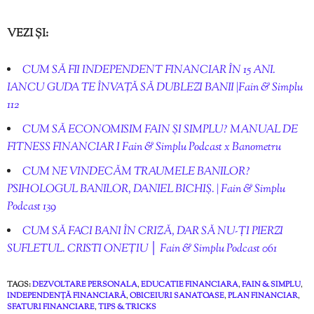
VEZI ȘI:
CUM SĂ FII INDEPENDENT FINANCIAR ÎN 15 ANI.
IANCU GUDA TE ÎNVAȚĂ SĂ DUBLEZI BANII |Fain & Simplu
112
CUM SĂ ECONOMISIM FAIN ȘI SIMPLU? MANUAL DE
FITNESS FINANCIAR I Fain & Simplu Podcast x Banometru
CUM NE VINDECĂM TRAUMELE BANILOR?
PSIHOLOGUL BANILOR, DANIEL BICHIȘ. | Fain & Simplu
Podcast 139
CUM SĂ FACI BANI ÎN CRIZĂ, DAR SĂ NU-ȚI PIERZI
SUFLETUL. CRISTI ONEȚIU │ Fain & Simplu Podcast 061
TAGS:
DEZVOLTARE PERSONALA
,
EDUCATIE FINANCIARA
,
FAIN & SIMPLU
,
INDEPENDENȚĂ FINANCIARĂ
,
OBICEIURI SANATOASE
,
PLAN FINANCIAR
,
SFATURI FINANCIARE
,
TIPS & TRICKS