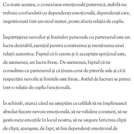
Cu toate acestea, o conexiune emoțională puternică, stabilă nu
trebuie confundată cu dependența emoțională, dependență care,
negestionată într-un mod matur, poate afecta relația de cuplu.
Împărtășirea nevoilor și limitelor personale cu partenerul este un
lucru dezirabil, esențial pentru construirea și menținerea unei
relații autentice. Faptul că îi cerem și îi acceptăm sprijinul este,
de asemenea, un lucru firesc. De asemenea, faptul că ne
consultăm cu partenerul și că ținem cont de părerile sale și că îi
respectăm nevoile și limitele este firesc. Astfel de lucruri se petrec
într-o relație de cuplu funcțională.
În schimb, atunci când ne așteptăm ca celălalt să ne împlinească
absolut fiecare nevoie emoțională, să ne valideze constant, să ne
gestioneze emoțiile în locul nostru, să ne asigure fericirea clipă
de clipă, ajungem, de fapt, să fim dependenți emoțional de