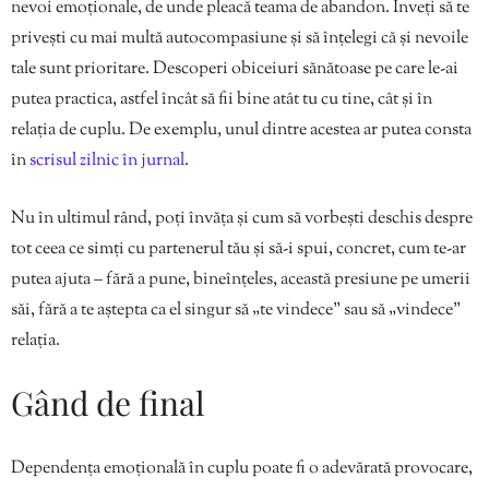
nevoi emoționale, de unde pleacă teama de abandon. Înveți să te
privești cu mai multă autocompasiune și să înțelegi că și nevoile
tale sunt prioritare. Descoperi obiceiuri sănătoase pe care le-ai
putea practica, astfel încât să fii bine atât tu cu tine, cât și în
relația de cuplu. De exemplu, unul dintre acestea ar putea consta
în
scrisul zilnic în jurnal
.
Nu în ultimul rând, poți învăța și cum să vorbești deschis despre
tot ceea ce simți cu partenerul tău și să-i spui, concret, cum te-ar
putea ajuta – fără a pune, bineînțeles, această presiune pe umerii
săi, fără a te aștepta ca el singur să „te vindece” sau să „vindece”
relația.
Gând de final
Dependența emoțională în cuplu poate fi o adevărată provocare,