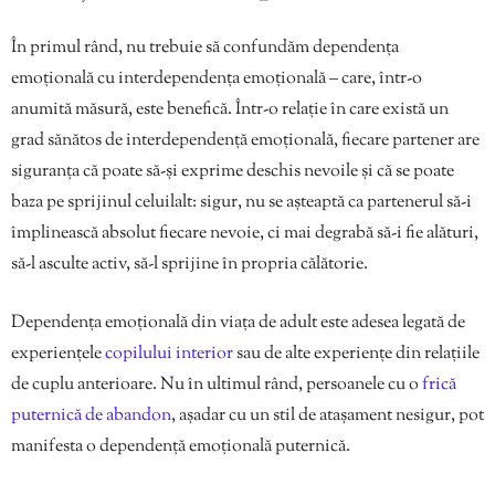
În primul rând, nu trebuie să confundăm dependența
emoțională cu interdependența emoțională – care, într-o
anumită măsură, este benefică. Într-o relație în care există un
grad sănătos de interdependență emoțională, fiecare partener are
siguranța că poate să-și exprime deschis nevoile și că se poate
baza pe sprijinul celuilalt: sigur, nu se așteaptă ca partenerul să-i
împlinească absolut fiecare nevoie, ci mai degrabă să-i fie alături,
să-l asculte activ, să-l sprijine în propria călătorie.
Dependența emoțională din viața de adult este adesea legată de
experiențele
copilului interior
sau de alte experiențe din relațiile
de cuplu anterioare. Nu în ultimul rând, persoanele cu o
frică
puternică de abandon
, așadar cu un stil de atașament nesigur, pot
manifesta o dependență emoțională puternică.