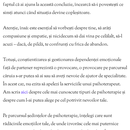
faptul că ai ajuns la această concluzie, încearcă să-i povestești ce
simți atunci când situația devine copleșitoare.
Atenție, însă: este esențial să vorbești despre tine, să arăți
compasiune și empatie, și nicidecum să dai vina pe celălalt, să-l
acuzi – dacă, de pildă, te confrunți cu frica de abandon.
Totuși, conștientizarea și gestionarea dependenței emoționale
față de partener reprezintă o provocare, o provocare pe parcursul
căruia s-ar putea să ai sau să aveți nevoie de ajutor de specialitate.
În acest caz, nu ezita să apelezi la serviciile unui psihoterapeut.
Am scris
aici
despre cele mai cunoscute tipuri de psihoterapie și
despre cum l-ai putea alege pe cel potrivit nevoilor tale.
Pe parcursul ședințelor de psihoterapie, înțelegi care sunt
rădăcinile emoțiilor tale, de unde izvorăsc cele mai puternice