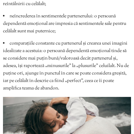
reîntâlnirii cu celălalt;
neîncrederea în sentimentele partenerului: o persoană
dependentă emoțional are impresia că sentimentele sale pentru
celălalt sunt mai puternice;
comparațiile constante cu partenerul și crearea unei imagini
idealizate a acestuia: o persoană dependentă emoțional tinde să
se considere mai puțin bună/valoroasă decât partenerul și,
adesea, își raportează „minusurile” la „plusurile” celuilalt. Nu de
puține ori, ajunge în punctul în care se poate considera greșită,
iar pe celălalt în descrie ca fiind „perfect”, ceea ce îi poate
amplifica teama de abandon.