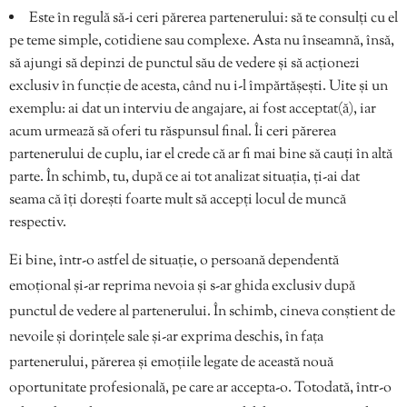
Este în regulă să-i ceri părerea partenerului: să te consulți cu el
pe teme simple, cotidiene sau complexe. Asta nu înseamnă, însă,
să ajungi să depinzi de punctul său de vedere și să acționezi
exclusiv în funcție de acesta, când nu i-l împărtășești. Uite și un
exemplu: ai dat un interviu de angajare, ai fost acceptat(ă), iar
acum urmează să oferi tu răspunsul final. Îi ceri părerea
partenerului de cuplu, iar el crede că ar fi mai bine să cauți în altă
parte. În schimb, tu, după ce ai tot analizat situația, ți-ai dat
seama că îți dorești foarte mult să accepți locul de muncă
respectiv.
Ei bine, într-o astfel de situație, o persoană dependentă
emoțional și-ar reprima nevoia și s-ar ghida exclusiv după
punctul de vedere al partenerului. În schimb, cineva conștient de
nevoile și dorințele sale și-ar exprima deschis, în fața
partenerului, părerea și emoțiile legate de această nouă
oportunitate profesională, pe care ar accepta-o. Totodată, într-o