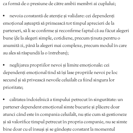
ca formă de o presiune de către ambii membri ai cuplului;
nevoia constantă de atenție și validare: cei dependenți
emoțional așteaptă să primească tot timpul aprecieri de la
parteneri, să li se confirme și reconfirme faptul că au făcut alegeri
bune (de la alegeri simple, cotidiene, precum ținuta pentru o
anumită zi, până la alegeri mai complexe, precum modul în care
au ales să răspundă la o întrebare);
neglijarea propriilor nevoi și limite emoționale: cei
dependenți emoțional tind să își lase propriile nevoi pe loc
secund și să privească nevoile celuilalt ca fiind singura lor
prioritate;
calitatea îndoielnică a timpului petrecut în singurătate: un
partener dependent emoțional simte bucurie și plăcere doar
atunci când este în compania celuilalt, nu știe cum să gestioneze
și să valorifice timpul petrecut în propria companie, nu se simte
bine doar cu el însuși și se gândește constant la momentul