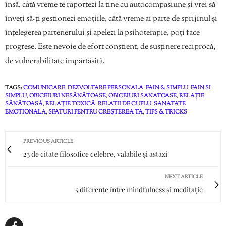
însă, câtă vreme te raportezi la tine cu autocompasiune și vrei să
înveți să-ți gestionezi emoțiile, câtă vreme ai parte de sprijinul și
înțelegerea partenerului și apelezi la psihoterapie, poți face
progrese. Este nevoie de efort conștient, de susținere reciprocă,
de vulnerabilitate împărtășită.
TAGS:
COMUNICARE
,
DEZVOLTARE PERSONALA
,
FAIN & SIMPLU
,
FAIN SI
SIMPLU
,
OBICEIURI NESĂNĂTOASE
,
OBICEIURI SANATOASE
,
RELAȚIE
SĂNĂTOASĂ
,
RELAȚIE TOXICĂ
,
RELATII DE CUPLU
,
SANATATE
EMOTIONALA
,
SFATURI PENTRU CREȘTEREA TA
,
TIPS & TRICKS
PREVIOUS ARTICLE
23 de citate filosofice celebre, valabile și astăzi
NEXT ARTICLE
5 diferențe între mindfulness și meditație