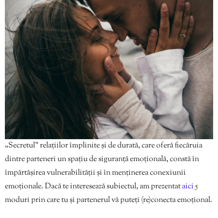
„Secretul” relațiilor împlinite și de durată, care oferă fiecăruia
dintre parteneri un spațiu de siguranță emoțională, constă în
împărtășirea vulnerabilității și în menținerea conexiunii
emoționale. Dacă te interesează subiectul, am prezentat
aici
5
moduri prin care tu și partenerul vă puteți (re)conecta emoțional.