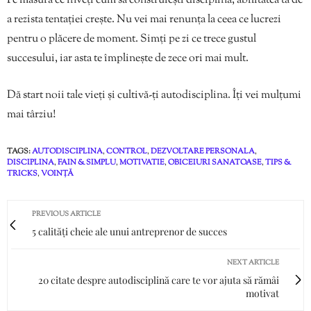
Pe măsură ce înveți cum să construiești disciplina, abilitatea ta de
a rezista tentației crește. Nu vei mai renunța la ceea ce lucrezi
pentru o plăcere de moment. Simți pe zi ce trece gustul
succesului, iar asta te împlinește de zece ori mai mult.
Dă start noii tale vieți și cultivă-ți autodisciplina. Îți vei mulțumi
mai târziu!
TAGS:
AUTODISCIPLINA
,
CONTROL
,
DEZVOLTARE PERSONALA
,
DISCIPLINA
,
FAIN & SIMPLU
,
MOTIVATIE
,
OBICEIURI SANATOASE
,
TIPS &
TRICKS
,
VOINȚĂ
PREVIOUS ARTICLE
5 calități cheie ale unui antreprenor de succes
NEXT ARTICLE
20 citate despre autodisciplină care te vor ajuta să rămâi
motivat