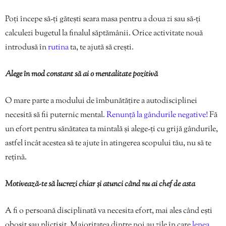
Poți începe să-ți gătești seara masa pentru a doua zi sau să-ți
calculezi bugetul la finalul săptămânii. Orice activitate nouă
introdusă în
rutina
ta, te ajută să crești.
Alege în mod constant să ai o mentalitate pozitivă
O mare parte a modului de îmbunătățire a autodisciplinei
necesită să fii puternic mental.
Renunță la gândurile negative!
Fă
un efort pentru sănătatea ta mintală și alege-ți cu grijă gândurile,
astfel încât acestea să te ajute în atingerea scopului tău, nu să te
rețină.
Motivează-te să lucrezi chiar și atunci când nu ai chef de asta
A fi o persoană disciplinată va necesita efort, mai ales când ești
obosit sau plictisit. Majoritatea dintre noi au zile în care
lenea