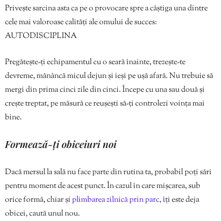
Privește sarcina asta ca pe o provocare spre a câștiga una dintre
cele mai valoroase calități ale omului de succes:
AUTODISCIPLINA
Pregătește-ți echipamentul cu o seară înainte, trezește-te
devreme, mănâncă micul dejun și ieși pe ușă afară. Nu trebuie să
mergi din prima cinci zile din cinci. Începe cu una sau două și
crește treptat, pe măsură ce reușești să-ți controlezi voința mai
bine.
Formează-ți obiceiuri noi
Dacă mersul la sală nu face parte din rutina ta, probabil poți sări
pentru moment de acest punct. În cazul în care mișcarea, sub
orice formă, chiar și
plimbarea zilnică prin parc,
îți este deja
obicei, caută unul nou.