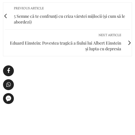
PREVIOUS ARTICLE
5 Semne că te confrunți cu criza vârstei mijlocii (și cum să le
abordezi)
NEXT ARTICLE
Eduard Einstein: Povestea tragică a fiului lui Albert Einstein
și lupta cu depresia