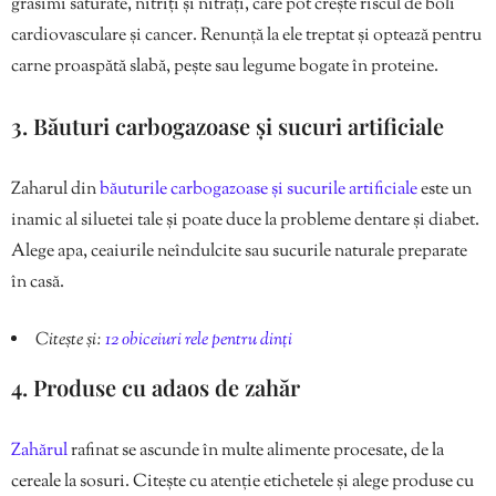
grăsimi saturate, nitriți și nitrați, care pot crește riscul de boli
cardiovasculare și cancer. Renunță la ele treptat și optează pentru
carne proaspătă slabă, pește sau legume bogate în proteine.
3. Băuturi carbogazoase și sucuri artificiale
Zaharul din
băuturile carbogazoase și sucurile artificiale
este un
inamic al siluetei tale și poate duce la probleme dentare și diabet.
Alege apa, ceaiurile neîndulcite sau sucurile naturale preparate
în casă.
Citește și:
12 obiceiuri rele pentru dinți
4. Produse cu adaos de zahăr
Zahărul
rafinat se ascunde în multe alimente procesate, de la
cereale la sosuri. Citește cu atenție etichetele și alege produse cu