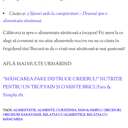
Citește și:
5 Sfaturi utile la cumpărături – Drumul spre o
alimentație sănătoasă
Călătoria ta spre o alimentație sănătoasă a început! Fii atent la ce
alegi să consumi și nu uita: alimentele nocive nu au ce căuta în
frigiderul tău! Bucură-te de o viață mai sănătoasă și mai gustoasă!
AFLĂ MAI MULTE URMĂRIND:
”MÂNCAREA FAKE DISTRUGE CREIERUL!” NUTRIȚIE
PENTRU UN TRUP FAIN ȘI O MINTE BRICI | Fain &
Simplu 181
TAGS:
ALIMENTATIE
,
ALIMENTE
,
CURĂȚENIA
,
FAIN & SIMPLU
,
OBICEIURI
,
OBICEIURI SANATOASE
,
RELAȚIA CU ALIMENTELE
,
RELAȚIA CU
MÂNCAREA