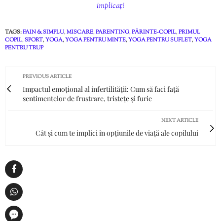
implicați
TAGS:
FAIN & SIMPLU
,
MISCARE
,
PARENTING
,
PĂRINTE-COPIL
,
PRIMUL
COPIL
,
SPORT
,
YOGA
,
YOGA PENTRU MINTE
,
YOGA PENTRU SUFLET
,
YOGA
PENTRU TRUP
PREVIOUS ARTICLE
Impactul emoțional al infertilității: Cum să faci față
sentimentelor de frustrare, tristețe și furie
NEXT ARTICLE
Cât și cum te implici în opțiunile de viață ale copilului