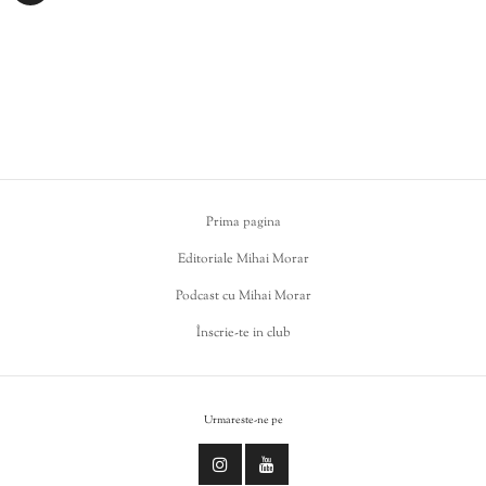
Prima pagina
Editoriale Mihai Morar
Podcast cu Mihai Morar
Înscrie-te in club
Urmareste-ne pe