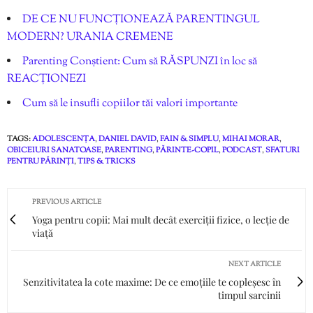
DE CE NU FUNCȚIONEAZĂ PARENTINGUL
MODERN? URANIA CREMENE
Parenting Conștient: Cum să RĂSPUNZI în loc să
REACȚIONEZI
Cum să le insufli copiilor tăi valori importante
TAGS:
ADOLESCENȚA
,
DANIEL DAVID
,
FAIN & SIMPLU
,
MIHAI MORAR
,
OBICEIURI SANATOASE
,
PARENTING
,
PĂRINTE-COPIL
,
PODCAST
,
SFATURI
PENTRU PĂRINȚI
,
TIPS & TRICKS
PREVIOUS ARTICLE
Yoga pentru copii: Mai mult decât exerciții fizice, o lecție de
viață
NEXT ARTICLE
Senzitivitatea la cote maxime: De ce emoțiile te copleșesc în
timpul sarcinii