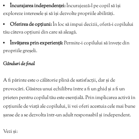
Încurajarea independenței:
Încurajează-l pe copil să își
exploreze interesele și să își dezvolte propriile abilități.
Oferirea de opțiuni:
În loc să impui decizii, oferă-i copilului
tău câteva opțiuni din care să aleagă.
Învățarea prin experiență:
Permite-i copilului să învețe din
propriile greșeli.
Gânduri de final
A fi părinte este o călătorie plină de satisfacții, dar și de
provocări. Găsirea unui echilibru între a fi un ghid și a fi un
prieten pentru copilul tău este esențială. Prin implicarea activă în
opțiunile de viață ale copilului, îi vei oferi acestuia cele mai bune
șanse de a se dezvolta într-un adult responsabil și independent.
Vezi și: