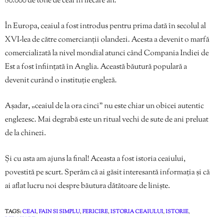
80.000 de tone de ceai în fiecare an.
În Europa, ceaiul a fost introdus pentru prima dată în secolul al
XVI-lea de către comercianții olandezi. Acesta a devenit o marfă
comercializată la nivel mondial atunci când Compania Indiei de
Est a fost înființată în Anglia. Această băutură populară a
devenit curând o instituție engleză.
Așadar, „ceaiul de la ora cinci” nu este chiar un obicei autentic
englezesc. Mai degrabă este un ritual vechi de sute de ani preluat
de la chinezi.
Și cu asta am ajuns la final! Aceasta a fost istoria ceaiului,
povestită pe scurt. Sperăm că ai găsit interesantă informația și că
ai aflat lucru noi despre băutura dătătoare de liniște.
TAGS:
CEAI
,
FAIN SI SIMPLU
,
FERICIRE
,
ISTORIA CEAIULUI
,
ISTORIE
,