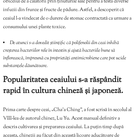
obiceiul de a călătorii prin ținuturile sale pentru a testa diverse
infuzii din frunze și fructe de pădure. Astfel, a descoperit că
ceaiul l-a vindecat de o durere de stomac contractată ca urmare a
consumului unei plante toxice.
De atunci s-a dovedit științific că polifenolii din ceai inhibă
creșterea bacteriilor rele în intestin și ajută bacteriile bune să
înflorească, împreună cu proprietăți antimicrobiene care pot ucide
substanțele dăunătoare.
Popularitatea ceaiului s-a răspândit
rapid în cultura chineză și japoneză.
Prima carte despre ceai, „Cha’a Ching”, a fost scrisă în secolul al
VIII-lea de autorul chinez, Lu Yu. Acest manual definitiv a
descris cultivarea și prepararea ceaiului. La puțin timp după
aceasta, chinezii au făcut din această licoare aducătoare de