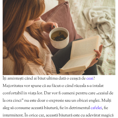
Îți amintești când ai băut ultima dată o ceașcă de
ceai
?
Majoritatea vor spune că au făcut-o când răceala s-a intalat
confortabil în viața lor. Dar vor fi oameni pentru care „ceaiul de
la ora cinci” nu este doar o expresie sau un obicei englez. Mulți
aleg să consume această băutură, fie în detrimentul
cafelei
, fie
intermitent. În orice caz, această băutură este cu adevărat magică