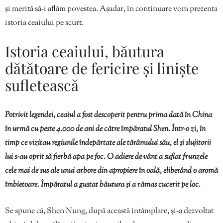
și merită să-i aflăm povestea. Așadar, în continuare vom prezenta
istoria ceaiului pe scurt.
Istoria ceaiului, băutura
dătătoare de fericire și liniște
sufletească
Potrivit legendei, ceaiul a fost descoperit pentru prima dată în China
în urmă cu peste 4.000 de ani de către împăratul Shen. Într-o zi, în
timp ce vizitau regiunile îndepărtate ale tărâmului său, el și slujitorii
lui s-au oprit să fierbă apa pe foc. O adiere de vânt a suflat frunzele
cele mai de sus ale unui arbore din apropiere în oală, eliberând o aromă
îmbietoare. Împăratul a gustat băutura și a rămas cucerit pe loc.
Se spune că, Shen Nung, după această întâmplare, și-a dezvoltat