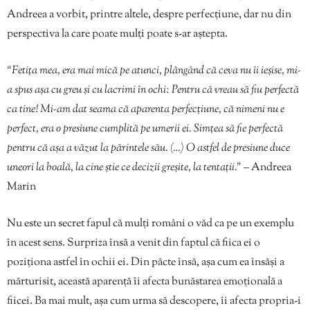
Andreea a vorbit, printre altele, despre perfecțiune, dar nu din
perspectiva la care poate mulți poate s-ar aștepta.
“Fetița mea, era mai mică pe atunci, plângând că ceva nu îi ieșise, mi-
a spus așa cu greu și cu lacrimi în ochi: Pentru că vreau să fiu perfectă
ca tine! Mi-am dat seama că aparenta perfecțiune, că nimeni nu e
perfect, era o presiune cumplită pe umerii ei. Simțea să fie perfectă
pentru că așa a văzut la părintele său. (…) O astfel de presiune duce
uneori la boală, la cine știe ce decizii greșite, la tentații.”
– Andreea
Marin
Nu este un secret fapul că mulți români o văd ca pe un exemplu
în acest sens. Surpriza însă a venit din faptul că fiica ei o
poziționa astfel în ochii ei. Din păcte însă, așa cum ea însăși a
mărturisit, această aparență îi afecta bunăstarea emoțională a
fiicei. Ba mai mult, așa cum urma să descopere, îi afecta propria-i