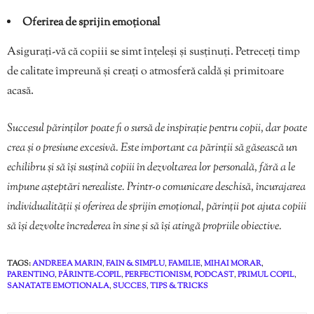
Oferirea de sprijin emoțional
Asigurați-vă că copiii se simt înțeleși și susținuți. Petreceți timp
de calitate împreună și creați o atmosferă caldă și primitoare
acasă.
Succesul părinților poate fi o sursă de inspirație pentru copii, dar poate
crea și o presiune excesivă. Este important ca părinții să găsească un
echilibru și să își susțină copiii în dezvoltarea lor personală, fără a le
impune așteptări nerealiste. Printr-o comunicare deschisă, încurajarea
individualității și oferirea de sprijin emoțional, părinții pot ajuta copiii
să își dezvolte încrederea în sine și să își atingă propriile obiective.
TAGS:
ANDREEA MARIN
,
FAIN & SIMPLU
,
FAMILIE
,
MIHAI MORAR
,
PARENTING
,
PĂRINTE-COPIL
,
PERFECTIONISM
,
PODCAST
,
PRIMUL COPIL
,
SANATATE EMOTIONALA
,
SUCCES
,
TIPS & TRICKS