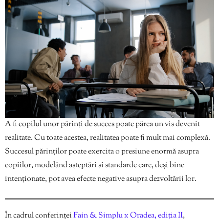
A fi copilul unor părinți de succes poate părea un vis devenit
realitate. Cu toate acestea, realitatea poate fi mult mai complexă.
Succesul părinților poate exercita o presiune enormă asupra
copiilor, modelând așteptări și standarde care, deși bine
intenționate, pot avea efecte negative asupra dezvoltării lor.
În cadrul conferinței
Fain & Simplu x Oradea, ediția II
,