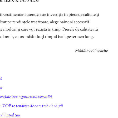
 vestimentar autentic este investiția în piese de calitate și
 doar pe tendințele trecătoare, alege haine și accesorii
e moduri și care vor rezista în timp. Piesele de calitate nu
 mai mult, economisindu-ți timp și bani pe termen lung.
Mădălina Costache
it
or
nțiale într-o garderobă versatilă
TOP 10 tendințe de care trebuie să știi
ă dulapul tău