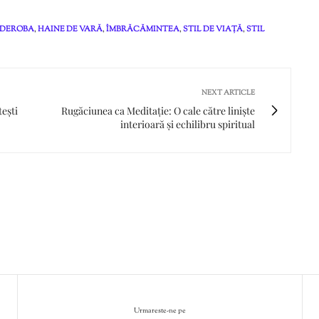
DEROBA
,
HAINE DE VARĂ
,
ÎMBRĂCĂMINTEA
,
STIL DE VIAȚĂ
,
STIL
NEXT ARTICLE
tești
Rugăciunea ca Meditație: O cale către liniște
interioară și echilibru spiritual
Urmareste-ne pe