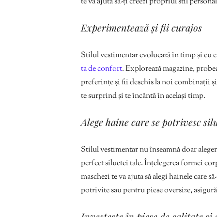
te va ajuta să-ți creezi propriul stil personal
Experimentează și fii curajos
Stilul vestimentar evoluează în timp și cu e
ta de confort
. Explorează magazine, probeaz
preferințe și fii deschis la noi combinații și
te surprind și te încântă în același timp.
Alege haine care se potrivesc silu
Stilul vestimentar nu înseamnă doar alegerea
perfect siluetei tale. Înțelegerea formei corp
maschezi te va ajuta să alegi hainele care să
potrivite sau pentru piese oversize, asigură-
Investește în piese de calitate și 