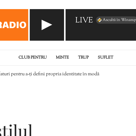
LIVE
Ascultă în Winamp
CLUB PENTRU
MINTE
TRUP
SUFLET
faturi pentru a-ți defini propria identitate în modă
tilul