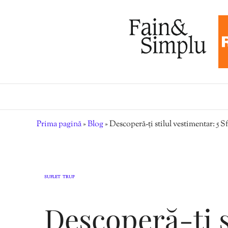
Prima pagină
»
Blog
»
Descoperă-ți stilul vestimentar: 5 S
SUFLET
TRUP
,
Descoperă-ți s