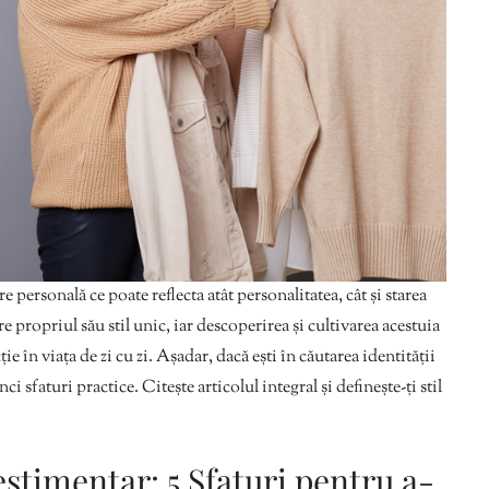
 personală ce poate reflecta atât personalitatea, cât și starea
e propriul său stil unic, iar descoperirea și cultivarea acestuia
cție în viața de zi cu zi. Așadar, dacă ești în căutarea identității
i sfaturi practice. Citește articolul integral și definește-ți stil
estimentar: 5 Sfaturi pentru a-