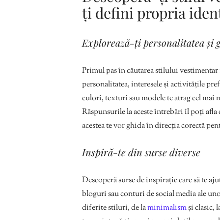
ți defini propria ide
Explorează-ți personalitatea și g
Primul pas în căutarea stilului vestimentar i
personalitatea, interesele și activitățile pr
culori, texturi sau modele te atrag cel mai 
Răspunsurile la aceste întrebări îl poți afla
acestea te vor ghida în direcția corectă pent
Inspiră-te din surse diverse
Descoperă surse de inspirație care să te aju
bloguri sau conturi de social media ale uno
diferite stiluri, de la
minimalism
și clasic,