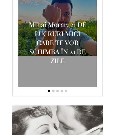
Mihai Morar: 21 DE
i
LUCRURI MICI
AM
SCRISOA
CARE TE VOR
T-
FOSTUL
SCHIMBA ÎN 21 DE
ZILE