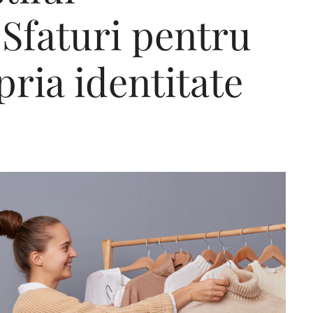
 Sfaturi pentru
pria identitate
Editorial Miha
Morar: CUM L-
SALVAT PE FĂ
FRUMOS