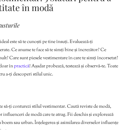
ntitate în modă
usturile
deal este să te cunoști pe tine însuți. Evaluează-ți
eferate. Ce anume te face să te simți bine și încrezător? Ce
mult? Care sunt piesele vestimentare în care te simți încorsetat?
 doar în
practică
! Așadar probează, testează și observă-te. Toate
ru a-ți descoperi stilul unic.
te să-ți conturezi stilul vestimentar. Caută reviste de modă,
r influenceri de modă care te atrag. Fii deschis și explorează
 la boem sau urban. Înțelegerea și asimilarea diverselor influențe