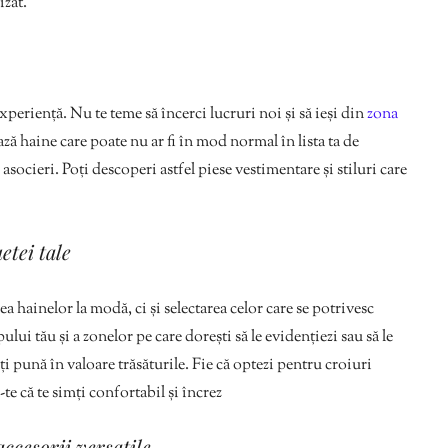
izat.
xperiență. Nu te teme să încerci lucruri noi și să ieși din
zona
ă haine care poate nu ar fi în mod normal în lista ta de
 asocieri. Poți descoperi astfel piese vestimentare și stiluri care
etei tale
 hainelor la modă, ci și selectarea celor care se potrivesc
ului tău și a zonelor pe care dorești să le evidențiezi sau să le
-ți pună în valoare trăsăturile. Fie că optezi pentru croiuri
te că te simți confortabil și încrez
accesorii versatile