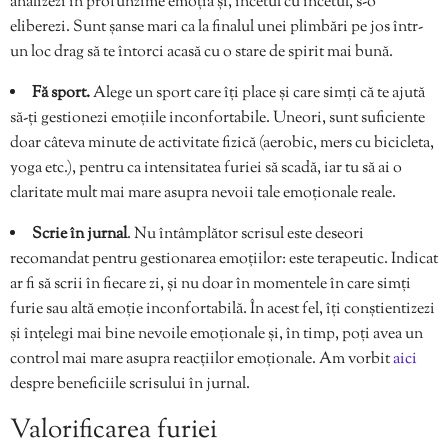
analizezi în profunzime emoția și, încetul cu încetul, s-o
eliberezi. Sunt șanse mari ca la finalul unei plimbări pe jos într-
un loc drag să te întorci acasă cu o stare de spirit mai bună.
Fă sport.
Alege un sport care îți place și care simți că te ajută
să-ți gestionezi emoțiile inconfortabile. Uneori, sunt suficiente
doar câteva minute de activitate fizică (aerobic, mers cu bicicleta,
yoga etc.), pentru ca intensitatea furiei să scadă, iar tu să ai o
claritate mult mai mare asupra nevoii tale emoționale reale.
Scrie în jurnal
. Nu întâmplător scrisul este deseori
recomandat pentru gestionarea emoțiilor: este terapeutic. Indicat
ar fi să scrii în fiecare zi, și nu doar în momentele în care simți
furie sau altă emoție inconfortabilă. În acest fel, îți conștientizezi
și înțelegi mai bine nevoile emoționale și, în timp, poți avea un
control mai mare asupra reacțiilor emoționale. Am vorbit
aici
despre beneficiile scrisului în jurnal.
Valorificarea furiei