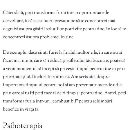
Câteodată, poți transforma furia într-o oportunitate de
dezvoltare, însă acest lucru presupune să te concentrezi mai
degrabă asupra găsirii soluțiilor potrivite pentru tine, în loc să te
concentrezi asupra problemei în sine.
De exemplu, dacă simți furie la finalul multor zile, în care nu ai
făcut mai nimic care să-i aducă și sufletului tău bucurie, poate că
a venit momentul să începi să privești timpul pentru tine ca pe o
prioritate și să-l incluzi în rutina ta. Am scris
aici
despre
importanța timpului pentru noi și am prezentat 7 metode utile
prin care și tu îți poți face zi de zi timp și pentru tine. Astfel, poți
transforma furia într-un „combustibil” pentru schimbări
benefice în viața ta.
Psihoterapia