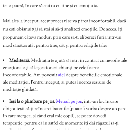
iei o pauză, în care să stai tu cu tine și cu emoția ta.
Mai ales la început, acest proces ți se va părea inconfortabil, dacă
nu ești obișnuit(ă) să stai și să-ți analizezi emoțiile. De aceea, îți
propunem câteva moduri prin care să-ți eliberezi furia într-un
mod sănătos atât pentru tine, cât și pentru relațiile tale:
Meditează.
Meditația te ajută să intri în contact cu nevoile tale
emoționale și să le gestionezi chiar și pe cele foarte
inconfortabile. Am povestit
aici
despre beneficiile emoționale
ale meditației. Pentru început, ai putea încerca sesiuni de
meditație ghidată.
Ieși la o plimbare pe jos.
Mersul pe jos
, într-un loc în care
obișnuiești să-ți reîncarci bateriile (poate fi vorba despre un parc
în care mergeai și când erai mic copil), se poate dovedi
terapeutic, pentru că în astfel de momente îți dai răgazul să-ți