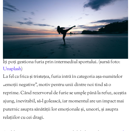
Îți poți gestiona furia prin intermediul sportului. (sursă foto:
Unsplash
)
La fel ca frica și tristețea, furia intră în categoria așa-numitelor
„emoții negative”, motiv pentru unii dintre noi tind să o
reprime. Când rezervorul de furie se umple până la refuz, aceștia
ajung, inevitabil, să-l golească, iar momentul are un impact mai
puternic asupra sănătății lor emoționale și, uneori, și asupra
relațiilor cu cei dragi.