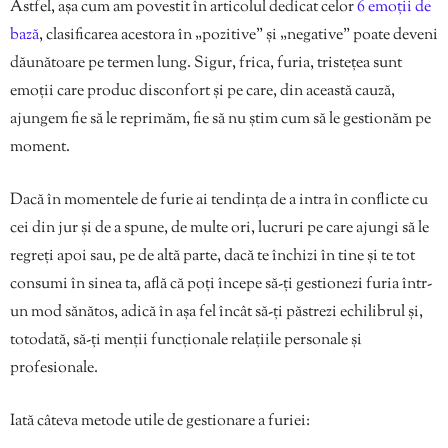
Astfel, așa cum am povestit în articolul dedicat celor
6 emoții de
bază
, clasificarea acestora în „pozitive” și „negative” poate deveni
dăunătoare pe termen lung. Sigur, frica, furia, tristețea sunt
emoții care produc disconfort și pe care, din această cauză,
ajungem fie să le reprimăm, fie să nu știm cum să le gestionăm pe
moment.
Dacă în momentele de furie ai tendința de a intra în conflicte cu
cei din jur și de a spune, de multe ori, lucruri pe care ajungi să le
regreți apoi sau, pe de altă parte, dacă te închizi în tine și te tot
consumi în sinea ta, află că poți începe să-ți gestionezi furia într-
un mod sănătos, adică în așa fel încât să-ți păstrezi echilibrul și,
totodată, să-ți menții funcționale relațiile personale și
profesionale.
Iată câteva metode utile de gestionare a furiei: