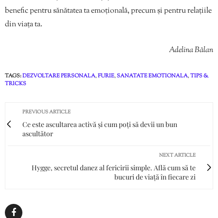
benefic pentru sănătatea ta emoțională, precum și pentru relațiile
din viața ta.
Adelina Bălan
TAGS:
DEZVOLTARE PERSONALA
,
FURIE
,
SANATATE EMOTIONALA
,
TIPS &
TRICKS
PREVIOUS ARTICLE
Ce este ascultarea activă și cum poți să devii un bun
ascultător
NEXT ARTICLE
Hygge, secretul danez al fericirii simple. Află cum să te
bucuri de viață în fiecare zi