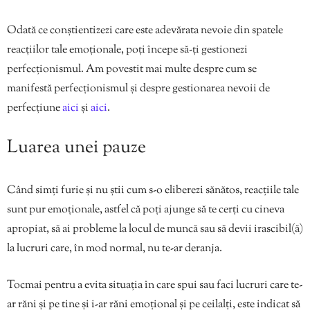
Odată ce conștientizezi care este adevărata nevoie din spatele
reacțiilor tale emoționale, poți începe să-ți gestionezi
perfecționismul. Am povestit mai multe despre cum se
manifestă perfecționismul și despre gestionarea nevoii de
perfecțiune
aici
și
aici
.
Luarea unei pauze
Când simți furie și nu știi cum s-o eliberezi sănătos, reacțiile tale
sunt pur emoționale, astfel că poți ajunge să te cerți cu cineva
apropiat, să ai probleme la locul de muncă sau să devii irascibil(ă)
la lucruri care, în mod normal, nu te-ar deranja.
Tocmai pentru a evita situația în care spui sau faci lucruri care te-
ar răni și pe tine și i-ar răni emoțional și pe ceilalți, este indicat să