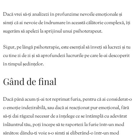
Dacă vrei să-ți analizezi în profunzime nevoile emoționale și
simți că ai nevoie de îndrumare în această călătorie complexă, îți
sugerăm să apelezi la sprijinul unui psihoterapeut.
Sigur, pe lângă psihoterapie, este esențial să înveți să lucrezi și tu
cu tine zi de zi și să aprofundezi lucrurile pe care le-ai descoperit
în timpul ședințelor.
Gând de final
Dacă până acum ți-ai tot reprimat furia, pentru că ai considerat-o
o emoție indezirabilă, sau dacă ai reacționat pur emoțional, fără
să-ți dai răgazul necesar de a înțelege ce se întâmplă cu adevărat
înlăuntrul tău, poți începe să te raportezi la furie într-un mod
sănătos: dându-ți voie s-o simți și eliberând-o într-un mod