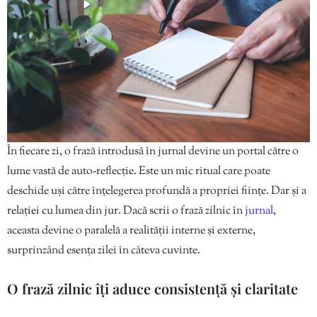
În fiecare zi, o frază introdusă în jurnal devine un portal către o
lume vastă de auto-reflecție. Este un mic ritual care poate
deschide uși către înțelegerea profundă a propriei ființe. Dar și a
relației cu lumea din jur. Dacă scrii o frază zilnic în
jurnal
,
aceasta devine o paralelă a realității interne și externe,
surprinzând esența zilei în câteva cuvinte.
O frază zilnic îți aduce consistență și claritate