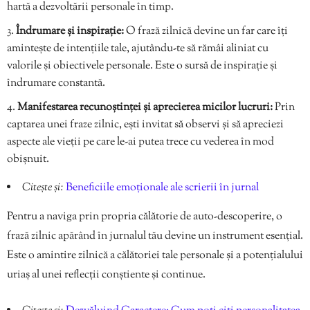
hartă a dezvoltării personale în timp.
Îndrumare și inspirație:
O frază zilnică devine un far care îți
amintește de intențiile tale, ajutându-te să rămâi aliniat cu
valorile și obiectivele personale. Este o sursă de inspirație și
îndrumare constantă.
Manifestarea recunoștinței și aprecierea micilor lucruri:
Prin
captarea unei fraze zilnic, ești invitat să observi și să apreciezi
aspecte ale vieții pe care le-ai putea trece cu vederea în mod
obișnuit.
Citește și:
Beneficiile emoționale ale scrierii în jurnal
Pentru a naviga prin propria călătorie de auto-descoperire, o
frază zilnic apărând în jurnalul tău devine un instrument esențial.
Este o amintire zilnică a călătoriei tale personale și a potențialului
uriaș al unei reflecții conștiente și continue.