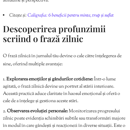
atitudine și perspectivă.
Citește și:
Caligrafia: 6 beneficii pentru minte, trup și suflet
Descoperirea profunzimii
scriind o frază zilnic
O frază zilnică în jurnalul tău devine o cale către înțelegerea de
sine, oferind multiple avantaje:
Explorarea emoțiilor și gândurilor cotidiene:
Într-o lume
agitată, o frază zilnică devine un portret al stării interioare.
Această practică aduce claritate în haosul emoțional și oferă o
cale de a înțelege și gestiona aceste stări.
Observarea evoluției personale:
Monitorizarea progresului
zilnic poate evidenția schimbări subtile sau transformări majore
în modul în care gândești și reacționezi în diverse situații. Este o