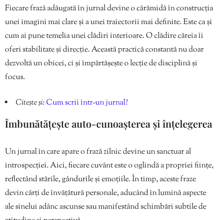
Fiecare frază adăugată în jurnal devine o cărămidă în construcția
unei imagini mai clare și a unei traiectorii mai definite. Este ca și
cum ai pune temelia unei clădiri interioare. O clădire căreia îi
oferi stabilitate și direcție. Această practică constantă nu doar
dezvoltă un obicei, ci și împărtășește o lecție de disciplină și
focus.
Citește și
:
Cum scrii într-un jurnal?
Îmbunătățește auto-cunoașterea și înțelegerea
Un jurnal în care apare o frază zilnic devine un sanctuar al
introspecției. Aici, fiecare cuvânt este o oglindă a propriei ființe,
reflectând stările, gândurile și emoțiile. În timp, aceste fraze
devin cărți de învățătură personale, aducând în lumină aspecte
ale sinelui adânc ascunse sau manifestând schimbări subtile de