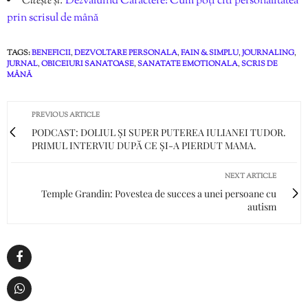
Citește și:
Dezvăluind Caractere: Cum poți citi personalitatea
prin scrisul de mână
TAGS:
BENEFICII
,
DEZVOLTARE PERSONALA
,
FAIN & SIMPLU
,
JOURNALING
,
JURNAL
,
OBICEIURI SANATOASE
,
SANATATE EMOTIONALA
,
SCRIS DE
MÂNĂ
PREVIOUS ARTICLE
PODCAST: DOLIUL ȘI SUPER PUTEREA IULIANEI TUDOR.
PRIMUL INTERVIU DUPĂ CE ȘI-A PIERDUT MAMA.
NEXT ARTICLE
Temple Grandin: Povestea de succes a unei persoane cu
autism