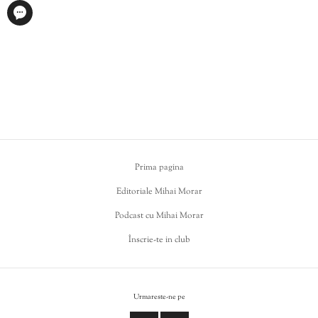
Prima pagina
Editoriale Mihai Morar
Podcast cu Mihai Morar
Înscrie-te in club
Urmareste-ne pe