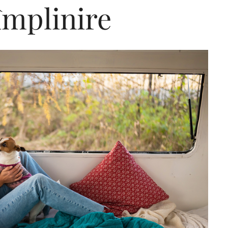
 împlinire
Editorial Miha
Morar: CUM L-
SALVAT PE FĂ
FRUMOS