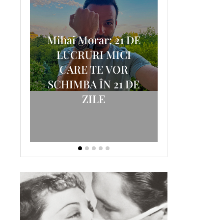
Mihai Morar: 21 DE
i
LUCRURI MICI
AM
SCRISOA
CARE TE VOR
T-
FOSTUL
SCHIMBA ÎN 21 DE
ZILE