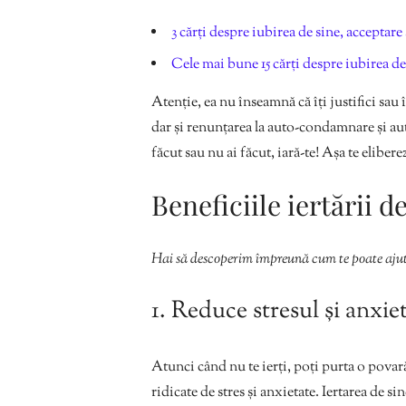
3 cărți despre iubirea de sine, accepta
Cele mai bune 15 cărți despre iubirea de
Atenție, ea nu înseamnă că îți justifici sau 
dar și renunțarea la auto-condamnare și auto
făcut sau nu ai făcut, iară-te! Așa te eliber
Beneficiile iertării d
Hai să descoperim împreună cum te poate ajut
1. Reduce stresul și anxie
Atunci când nu te ierți, poți purta o povară
ridicate de stres și anxietate. Iertarea de si