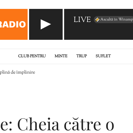
LIVE
Ascultă în Winamp
CLUB PENTRU
MINTE
TRUP
SUFLET
 plină de împlinire
ne: Cheia către o