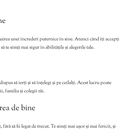
ne
ruirea unei încrederi puternice în sine. Atunci când îți accepți
ă te simți mai sigur în abilitățile și alegerile tale.
ispus să ierți și să înțelegi și pe ceilalți. Acest lucru poate
, familia și colegii tăi.
area de bine
, fără să fii legat de trecut. Te simți mai ușor și mai fericit, și