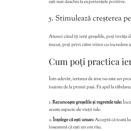
ești mai deschis la experiențele pozitive.
5. Stimulează creșterea p
Atunci când îți ierți greșelile, poți învăța d
trecut, poți privi către viitor cu încredere 
Cum poți practica ie
Într-adevăr, iertarea de sine nu este un proc
înainte de la primii pași. Fă apel la răbdar
Recunoaște greșelile și regretele tale:
Înce
aceste aspecte ale vieții tale.
Înțelege că ești uman:
Acceptă că toată lum
înseamnă că ești un om rău.