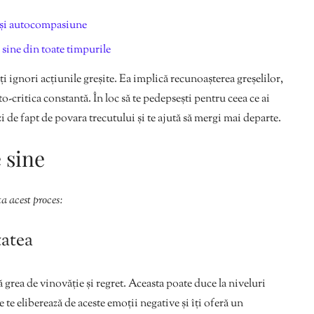
re și autocompasiune
 sine din toate timpurile
îți ignori acțiunile greșite. Ea implică recunoașterea greșelilor,
-critica constantă. În loc să te pedepsești pentru ceea ce ai
ezi de fapt de povara trecutului și te ajută să mergi mai departe.
e sine
a acest proces:
tatea
 grea de vinovăție și regret. Aceasta poate duce la niveluri
ne te eliberează de aceste emoții negative și îți oferă un