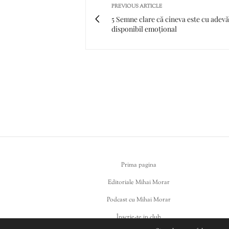
PREVIOUS ARTICLE
5 Semne clare că cineva este cu adevă
disponibil emoțional
Prima pagina
Editoriale Mihai Morar
Podcast cu Mihai Morar
Înscrie-te in club