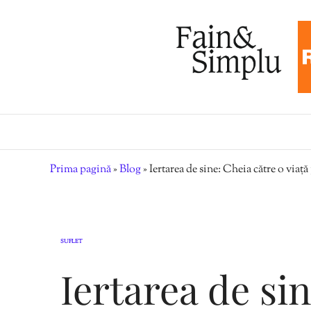
Prima pagină
»
Blog
»
Iertarea de sine: Cheia către o viață
SUFLET
Iertarea de si