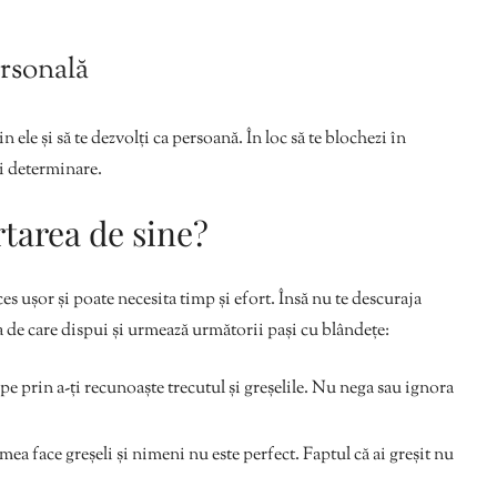
ersonală
in ele și să te dezvolți ca persoană. În loc să te blochezi în
și determinare.
rtarea de sine?
es ușor și poate necesita timp și efort. Însă nu te descuraja
ea de care dispui și urmează următorii pași cu blândețe:
pe prin a-ți recunoaște trecutul și greșelile. Nu nega sau ignora
ea face greșeli și nimeni nu este perfect. Faptul că ai greșit nu