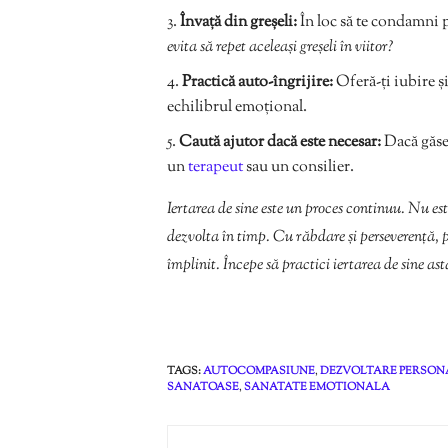
Învață din greșeli:
În loc să te condamni pe
evita să repet aceleași greșeli în viitor?
Practică auto-îngrijire:
Oferă-ți iubire și
echilibrul emoțional.
Caută ajutor dacă este necesar:
Dacă găseșt
un
terapeut
sau un consilier.
Iertarea de sine este un proces continuu. Nu est
dezvolta în timp. Cu răbdare și perseverență, poț
împlinit. Începe să practici iertarea de sine as
TAGS:
AUTOCOMPASIUNE
,
DEZVOLTARE PERSON
SANATOASE
,
SANATATE EMOTIONALA