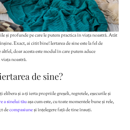
bile și profunde pe care le putem practica în viața noastră. Atât
 înșine. Exact, ai citit bine! Iertarea de sine este la fel de
 altfel, doar acesta este modul în care putem aduce
 viața noastră.
iertarea de sine?
i elibera și a-ți ierta propriile greșeli, regretele, eșecurile și
e a sinelui tău
așa cum este, cu toate momentele bune și rele,
act de
compasiune
și înțelegere față de tine însuți.