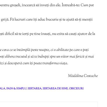
ntru greșeli, încearcă să înveți din ele. Întreabă-te:
Cum pot
 grijă. Fă lucruri care îți aduc bucurie și te ajută să-ți menții
i dificil să te ierți pe tine însuți, nu ezita să cauți ajutor de la
e ceva ce se întâmplă peste noapte, ci o abilitate pe care o poți
i elibera trecutul și să te îndrepți spre un viitor mai fericit și mai
tăzi și descoperă cum îți poate transforma viața.
Mădălina Costache
ALA
,
FAIN & SIMPLU
,
IERTAREA
,
IERTAREA DE SINE
,
OBICEIURI