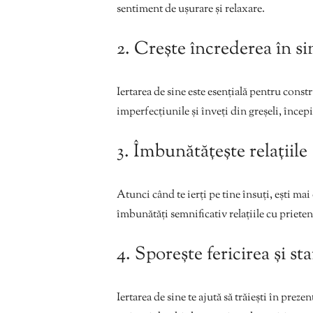
sentiment de ușurare și relaxare.
2. Crește încrederea în si
Iertarea de sine este esențială pentru const
imperfecțiunile și înveți din greșeli, începi s
3. Îmbunătățește relațiile
Atunci când te ierți pe tine însuți, ești mai d
îmbunătăți semnificativ relațiile cu prietenii
4. Sporește fericirea și st
Iertarea de sine te ajută să trăiești în prezent