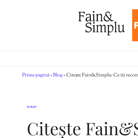
Prima pagină
»
Blog
»
Citește Fain&Simplu: Ce îți reco
SUFLET
Citește Fain&S