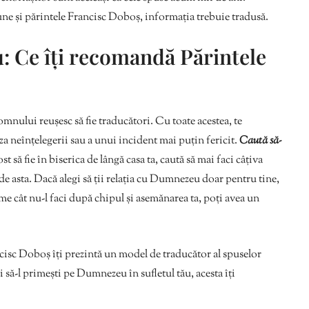
ne și părintele Francisc Doboș, informația trebuie tradusă.
: Ce îți recomandă Părintele
omnului reușesc să fie traducători. Cu toate acestea, te
a neînțelegerii sau a unui incident mai puțin fericit.
Caută să-
t să fie în biserica de lângă casa ta, caută să mai faci câțiva
 de asta. Dacă alegi să ții relația cu Dumnezeu doar pentru tine,
reme cât nu-l faci după chipul și asemănarea ta, poți avea un
isc Doboș îți prezintă un model de traducător al spuselor
 să-l primești pe Dumnezeu în sufletul tău, acesta îți