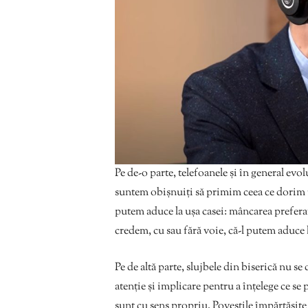
Pe de-o parte, telefoanele și în general evo
suntem obișnuiți să primim ceea ce dorim 
putem aduce la ușa casei: mâncarea prefera
credem, cu sau fără voie, că-l putem aduce 
Pe de altă parte, slujbele din biserică nu s
atenție și implicare pentru a înțelege ce se
sunt cu sens propriu. Poveștile împărtășite 