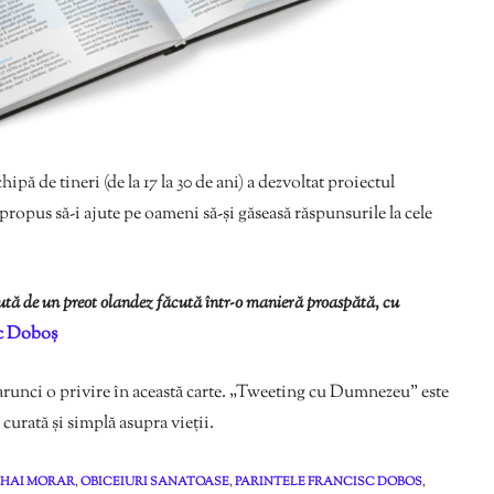
ă de tineri (de la 17 la 30 de ani) a dezvoltat proiectul
ropus să-i ajute pe oameni să-și găseasă răspunsurile la cele
cută de un preot olandez făcută într-o manieră proaspătă, cu
sc Doboș
ă arunci o privire în această carte. „Tweeting cu Dumnezeu” este
 curată și simplă asupra vieții.
IHAI MORAR
,
OBICEIURI SANATOASE
,
PARINTELE FRANCISC DOBOS
,