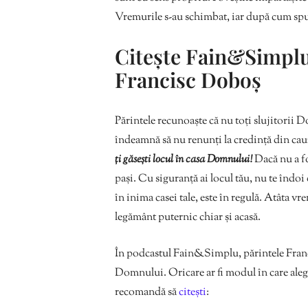
Vremurile s-au schimbat, iar după cum spu
Citește Fain&Simplu
Francisc Doboș
Părintele recunoaște că nu toți slujitorii D
îndeamnă să nu renunți la credință din cauz
ți găsești locul în casa Domnului!
Dacă nu a fos
pași. Cu siguranță ai locul tău, nu te îndoi
în inima casei tale, este în regulă. Atâta v
legământ puternic chiar și acasă.
În podcastul Fain&Simplu, părintele Franc
Domnului. Oricare ar fi modul în care alegi
recomandă să
citești
: