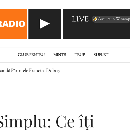
LIVE
Ascultă în Winamp
CLUB PENTRU
MINTE
TRUP
SUFLET
mandă Părintele Francisc Doboș
implu: Ce îți