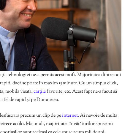
luția tehnologiei ne-a permis acest moft. Majoritatea dintre noi
rapid, dacă se poate în maxim 15 minute. Cu un simplu click,
tă, mobila visată,
cărțile
favorite, etc. Acest fapt ne-a făcut să
la fel de rapid și pe Dumnezeu.
e desfășoară precum un clip de pe
internet
. Ai nevoie de multă
 petrece acolo. Mai mult, majoritatea învățăturilor spuse nu
enoriașilor sunt aceleași ca cele spuse acum mii de ani.