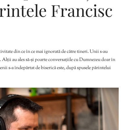
intele Francisc
Editorial Miha
Morar: CUM L-
SALVAT PE FĂ
ivitate din ce în ce mai ignorată de către tineri. Unii s-au
FRUMOS
ie. Alții au ales să-și poarte conversațiile cu Dumnezeu doar în
ii s-a îndepărtat de biserică este, după spusele părintelui