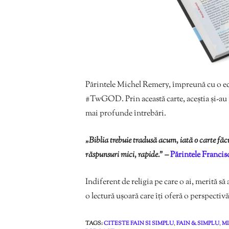
Părintele Michel Remery, împreună cu o echip
#TwGOD. Prin această carte, aceștia și-au p
mai profunde întrebări.
„Biblia trebuie tradusă acum, iată o carte fă
răspunsuri mici, rapide.” –
Părintele Franci
Indiferent de religia pe care o ai, merită s
o lectură ușoară care îți oferă o perspectivă
TAGS:
CITESTE FAIN SI SIMPLU
,
FAIN & SIMPLU
,
M