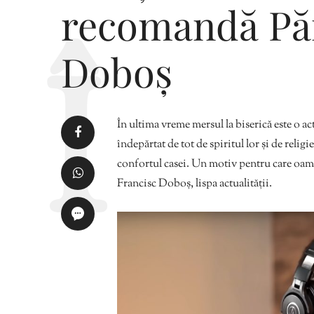
recomandă Păr
Doboș
În ultima vreme mersul la biserică este o act
îndepărtat de tot de spiritul lor și de relig
confortul casei. Un motiv pentru care oamen
Francisc Doboș, lispa actualității.