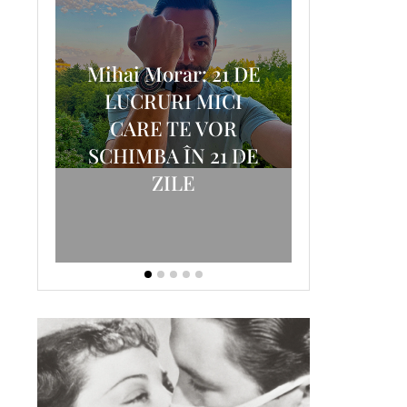
Mihai Morar: 21 DE
i
LUCRURI MICI
AM
SCRISOA
CARE TE VOR
T-
FOSTUL
SCHIMBA ÎN 21 DE
ZILE