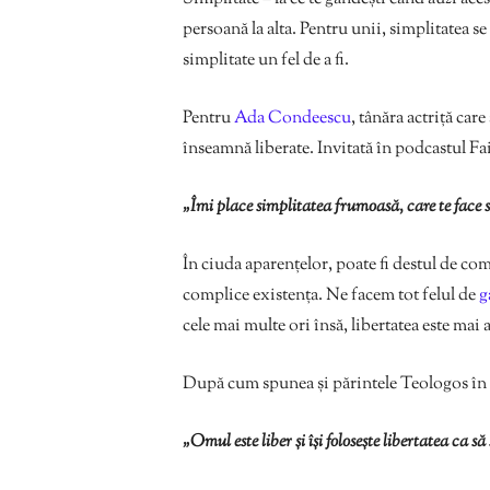
persoană la alta. Pentru unii, simplitatea se
simplitate un fel de a fi.
Pentru
Ada Condeescu
, tânăra actriță car
înseamnă liberate. Invitată în podcastul F
„Îmi place simplitatea frumoasă, care te face să
În ciuda aparențelor, poate fi destul de comp
complice existența. Ne facem tot felul de
g
cele mai multe ori însă, libertatea este ma
După cum spunea și părintele Teologos în
„Omul este liber și își folosește libertatea ca să