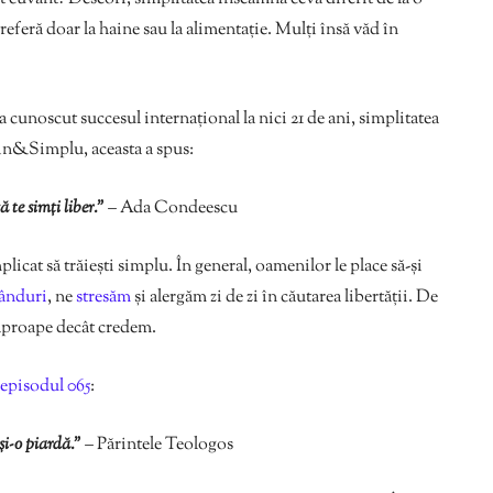
 referă doar la haine sau la alimentație. Mulți însă văd în
e a cunoscut succesul internațional la nici 21 de ani, simplitatea
ain&Simplu, aceasta a spus:
 te simți liber.”
–
Ada Condeescu
licat să trăiești simplu. În general, oamenilor le place să-și
ânduri
, ne
stresăm
și alergăm zi de zi în căutarea libertății. De
i aproape decât credem.
episodul 065
:
 și-o piardă.”
– Părintele Teologos