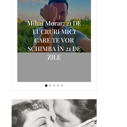
Mihai Morar: 21 DE
i
LUCRURI MICI
AM
SCRISOA
CARE TE VOR
T-
FOSTUL
SCHIMBA ÎN 21 DE
ZILE