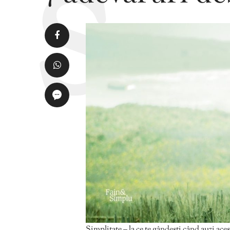
Simplitate – la ce te gândești când auzi ace