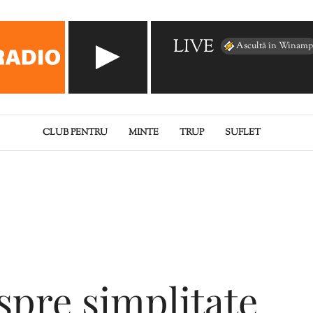
LIVE
Ascultă în Winamp
CLUB PENTRU
MINTE
TRUP
SUFLET
spre simplitate