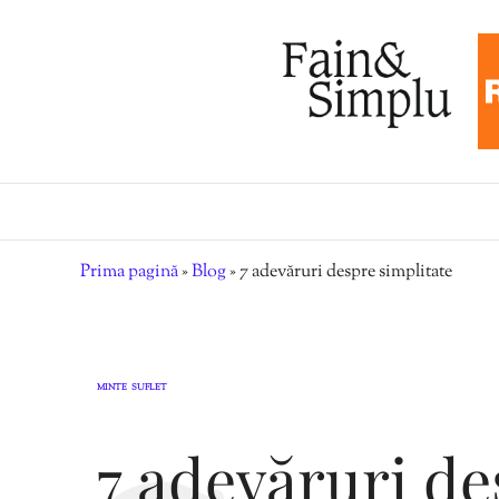
Prima pagină
»
Blog
»
7 adevăruri despre simplitate
MINTE
SUFLET
,
7 adevăruri de