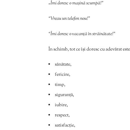
„Îmi doresc o mașină scumpă!”
“Vreau un telefon nou!”
“Îmi doresc o vacanță în străinătate!”
În schimb, tot ce își doresc cu adevărat este
sănătate,
fericire,
timp,
siguranță,
iubire,
respect,
satisfacție,