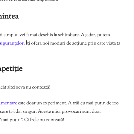
mintea
ști simplu, vei fi mai deschis la schimbare. Așadar, putem
siguranțelor.
Îți oferă noi moduri de acțiune prin care viața ta
petiție
cât altcineva nu contează!
timentare
este doar un experiment. A trăi cu mai puțin de 100
care ți-l dai singur. Aceste mici provocări sunt doar
 “mai puțin”. Cifrele nu contează!