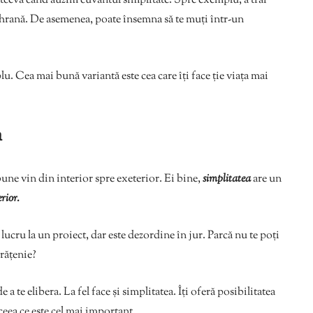
tceva când auzim cuvântul simplitate. Spre exemplu, a trăi
 hrană. De asemenea, poate însemna să te muți într-un
u. Cea mai bună variantă este cea care îți face ție viața mai
a
ne vin din interior spre exeterior. Ei bine,
simplitatea
are un
rior.
cru la un proiect, dar este dezordine în jur. Parcă nu te poți
urățenie?
 a te elibera. La fel face și simplitatea. Îți oferă posibilitatea
 ceea ce este cel mai important.