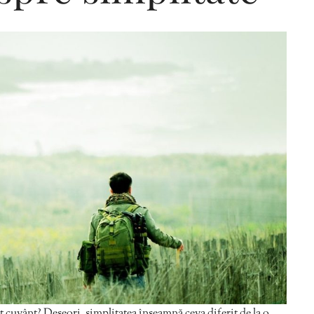
Editorial Miha
Morar: CUM L-
SALVAT PE FĂ
FRUMOS
st cuvânt? Deseori, simplitatea înseamnă ceva diferit de la o