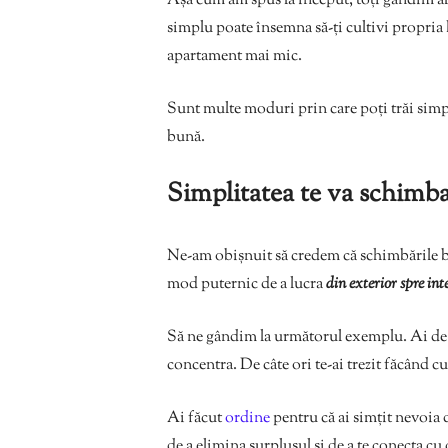
Așa cum am spus la început, toți gândim al
simplu poate însemna să-ți cultivi propria
apartament mai mic.
Sunt multe moduri prin care poți trăi simpl
bună.
Simplitatea te va schimb
Ne-am obișnuit să credem că schimbările bu
mod puternic de a lucra
din exterior spre inte
Să ne gândim la următorul exemplu. Ai de lu
concentra. De câte ori te-ai trezit făcând c
Ai făcut
ordine
pentru că ai simțit nevoia de
de a elimina surplusul și de a te conecta cu