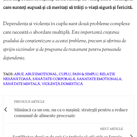
care sunteți supusă și că meritați să trăiți o viață sigură și fericită.
Dependența și violența în cuplu sunt două probleme complexe
care necesită o abordare multiplă
. Este importantă creșterea
gradului de conștientizare a acestei probleme, precum și oferirea de
sprijin victimelor și de programe de tratament pentru persoanele
dependente.
TAGS:
ABUZ
,
ABUZ EMOȚIONAL
,
CUPLU
,
FAIN & SIMPLU
,
RELAȚIE
NESĂNĂTOASĂ
,
SĂNĂTATE CORPORALĂ
,
SANATATE EMOTIONALA
,
SĂNĂTATE MINTALĂ
,
VIOLENȚĂ DOMESTICĂ
PREVIOUS ARTICLE
Mănâncă ca un om, nu ca o mașină: strategii pentru a reduce
consumul de alimente procesate
NEXT ARTICLE
Fertilitatea după 35 de ani: Ce trebuie să știi atât ca femeie,