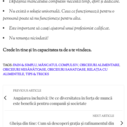
Depășirea mâncatului compulsiv necesită timp, efort și dedicare.
Nu există o soluție universală. Ceea ce funcționează pentru o
persoană poate să nu funcționeze pentru alta.
Este important să cauți ajutorul unui profesionist calificat.
Nu renunța niciodată!
Crede în tine și în capacitatea ta de a te vindeca.
TAGS:
FAIN & SIMPLU
,
MÂNCATUL COMPULSIV
,
OBICEIURI ALIMENTARE
,
OBICEIURI NESĂNĂTOASE
,
OBICEIURI SANATOASE
,
RELAȚIA CU
ALIMENTELE
,
TIPS & TRICKS
PREVIOUS ARTICLE
Angajarea incluzivă: De ce diversitatea în forța de muncă
este benefică pentru companii și societate
NEXT ARTICLE
Gheișa din tine: Cum să descoperi grația și rafinamentul din