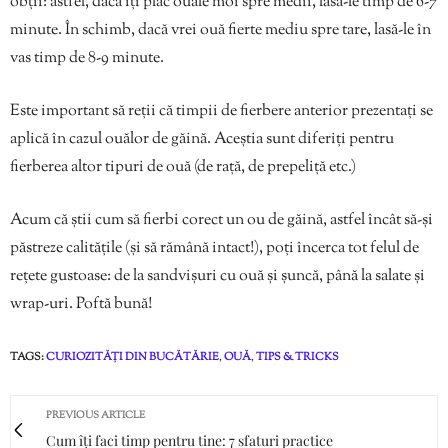
obții: astfel, dacă îți plac ouăle moi spre medii, lasă-le timp de 6-7
minute. În schimb, dacă vrei ouă fierte mediu spre tare, lasă-le în
vas timp de 8-9 minute.
Este important să reții că timpii de fierbere anterior prezentați se
aplică în cazul ouălor de găină. Aceștia sunt diferiți pentru
fierberea altor tipuri de ouă (de rață, de prepeliță etc.)
Acum că știi cum să fierbi corect un ou de găină, astfel încât să-și
păstreze calitățile (și să rămână intact!), poți încerca tot felul de
rețete gustoase: de la sandvișuri cu ouă și șuncă, până la salate și
wrap-uri. Poftă bună!
TAGS:
CURIOZITĂȚI DIN BUCĂTĂRIE
,
OUĂ
,
TIPS & TRICKS
PREVIOUS ARTICLE
Cum îți faci timp pentru tine: 7 sfaturi practice