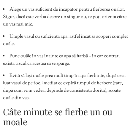
Alege un vas suficient de încăpător pentru fierberea ouălor.
Sigur, dacă este vorba despre un singur ou, te poți orienta către
un vas mai mic.
Umple vasul cu suficientă apă, astfel încât să acoperi complet
ouăle.
Pune ouăle în vas înainte ca apa să fiarbă – în caz contrar,
există riscul ca acestea să se spargă.
Evită să lași ouăle prea mult timp în apa fierbinte, după ce ai
luat vasul de pe foc. Imediat ce expiră timpul de fierbere (care,
după cum vom vedea, depinde de consistența dorită), scoate
ouăle din vas.
Câte minute se fierbe un ou
moale