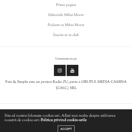
Prima pagina
Editoriale Mihai Morar
Podcast cu Mihai Morar
Înscrie-te in club
Urmareste-ne pe
Fain & Simplu este un proiect Radio ZU, parte a GRUPUL MEDIA CAMINA
(G.M.C.) SRL
Politica de cookies
Site-ul nostru folosește cookie-uri. Aflați mai multe despre utilizarea
noastră de cookie-uri:
Politica privind cookie-urile
LIVE
Politică de confidențialitate
ACCEPT
ZIMMER 90 - What A Life