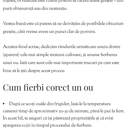
înțeles, în realitate este foarte posibil să facem unele greșeli – din
pură obișnuință sau din neatenție.
Vestea bună este că putem să ne dezvățăm de posibilele obiceiuri
greșite, câtă vreme avem un punct clar de pornire.
Acestea fiind scrise, dedicăm rândurile următoare uneia dintre
(aparent) cele mai simple misiuni culinare, și anume fierberea
unui ou. Iată care sunt cele mai importante trucuri pe care este
bine să le știi despre acest proces:
Cum fierbi corect un ou
După ce scoți ouăle din frigider, lasă-le la temperatura
camerei timp de aproximativ 20-30 de minute, până le pui la fiert.
În acest fel, te asiguri că își păstrează proprietățile și că eviți
spargerea cojii în timpul procesului de fierbere.