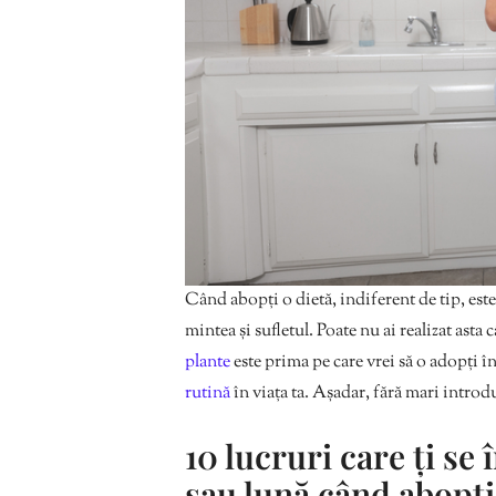
Când abopți o dietă, indiferent de tip, este
mintea și sufletul. Poate nu ai realizat asta
plante
este prima pe care vrei să o adopți în 
rutină
în viața ta. Așadar, fără mari intro
10 lucruri care ți se
sau lună când abopți