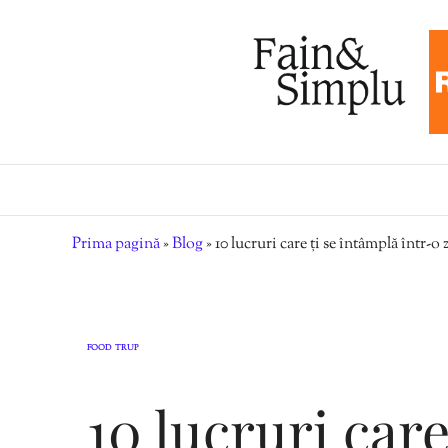
Prima pagină
»
Blog
»
10 lucruri care ți se întâmplă într-o
FOOD
TRUP
,
10 lucruri care