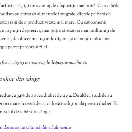
arfurie, câștigi un avantaj de dispoziție mai bună. Cercetările
lism au arătat că alimentele integrale, dietele pe bază de
sănătoasă și de o productivitate mai mare. Cu cât oamenii
, mai puțin depresivi, mai puțin stresați și mai mulțumiți de
menea, de obicei mai ușor de digerat și te mențin sătul mai
ie pe tot parcursul zilei.
rfurie, câștigi un avantaj de dispoziție mai bună.
 zahăr din sânge
dus cu 34% de a avea diabet de tip 2. De altfel, studiile au
rei ori mai eficientă decât o dietă tradițională pentru diabet. Ea
nivelul de zahăr din sânge.
i dorința și să obții echilibrul alimentar