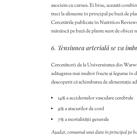
asociem cu carnea. Ei bine, această combin
treci la alimente în principal pe bază de p
Cercetările publicate în Nutrition Reviews 
mănâncă pe bază de plante sunt de obicei ma
6. Tensiunea arterială se va îmb
Cercetătorii de la Universitatea din Warwic
adăugarea mai multor fructe și legume în di
descoperit că schimbarea de alimentație ad
14% a accidentelor vasculare cerebrale
9% a atacurilor de cord
7% a mortalității generale
Așadar, consumul unei diete în principal pe b