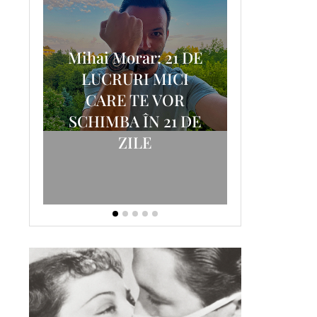
Mihai Morar: 21 DE
i
LUCRURI MICI
AM
SCRISOA
CARE TE VOR
T-
FOSTUL
SCHIMBA ÎN 21 DE
ZILE