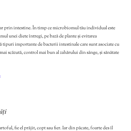
ar prin intestine. În timp ce microbiomul tău individual este
umul unei diete întregi, pe bază de plante și evitarea
 tipuri importante de bacterii intestinale care sunt asociate cu
ai scăzută, control mai bun al zahărului din sânge, și sănătate
a
ăți
ful, fie el prăjit, copt sau fier. Iar din păcate, foarte des îl