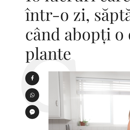
într-o zi, săp
când abopți o 
plante