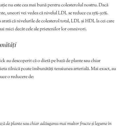
ație nu este cea mai bună pentru colesterolul nostru. Dacă
lante, uneori vei vedea că nivelul LDL se reduce cu 15%-30%.
arată că nivelurile de colesterol total, LDL și HDL la cei care
i mici decât cele ale prietenilor lor omnivori.
unătăți
k au descoperit că o dietă pe bază de plante sau chiar
eta zilnică poate îmbunătăți tensiunea arterială. Mai exact, au
uce o reducere de:
ază de plante sau chiar adăugarea mai multor fructe și legume în