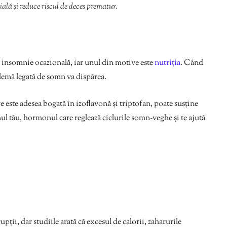
ală și reduce riscul de deces prematur.
u insomnie ocazională, iar unul din motive este
nutriția
. Când
blemă legată de somn va dispărea.
 este adesea bogată în izoflavonă și triptofan, poate susține
l tău, hormonul care reglează ciclurile somn-veghe și te ajută
pții, dar studiile arată că excesul de calorii, zaharurile