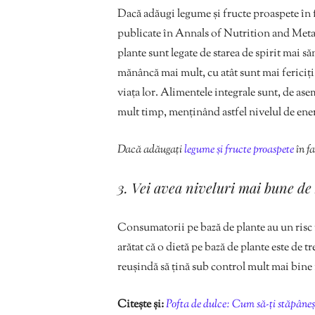
Dacă adăugi legume și fructe proaspete în f
publicate în Annals of Nutrition and Metabo
plante sunt legate de starea de spirit mai 
mănâncă mai mult, cu atât sunt mai fericiți
viața lor. Alimentele integrale sunt, de ase
mult timp, menținând astfel nivelul de energ
Dacă adăugați
legume și fructe proaspete
în fa
3. Vei avea niveluri mai bune de
Consumatorii pe bază de plante au un risc re
arătat că o dietă pe bază de plante este de t
reușindă să țină sub control mult mai bine 
Citește și:
Pofta de dulce: Cum să-ți stăpâneșt