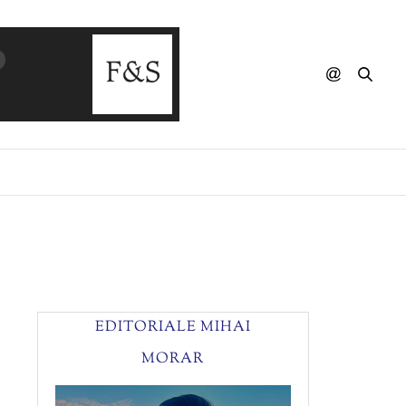
ANTON SUTEU - Hai La Bucuresti! (Iorga E
EDITORIALE MIHAI
MORAR