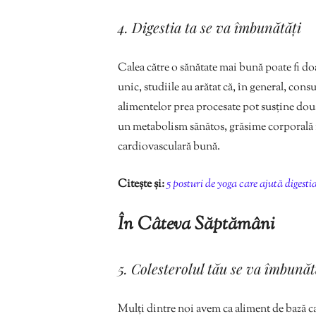
4. Digestia ta se va îmbunătăți
Calea către o sănătate mai bună poate fi do
unic, studiile au arătat că, în general, cons
alimentelor prea procesate pot susține două
un metabolism sănătos, grăsime corporală m
cardiovasculară bună.
Citește și:
5 posturi de yoga care ajută digesti
În Câteva Săptămâni
5. Colesterolul tău se va îmbunăt
Mulți dintre noi avem ca aliment de bază carto