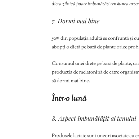
dieta zilnică poate îmbunătăți tensiunea arteri
7. Dormi mai bine
50% din populația adultă se confruntă și c
abopți o dietă pe bază de plante orice pro
Consumul unei diete pe bază de plante, care
producția de melatonină de către organismu
să dormi mai bine.
Într-o lună
8. Aspect îmbunătățit al tenului
Produsele lactate sunt uneori asociate cu eru