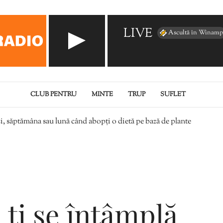
LIVE
Ascultă în Winamp
CLUB PENTRU
MINTE
TRUP
SUFLET
 zi, săptămâna sau lună când abopți o dietă pe bază de plante
 ți se întâmplă