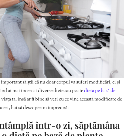
 important să știi că nu doar corpul va suferi modificări, ci și
 când ai mai încercat diverse diete sau poate
dieta pe bază de
viața ta, însă ar fi bine să vezi cu ce vine această modificare de
duceri, hai să descoperim împreună:
 întâmplă într-o zi, săptămâna
 o dietă pe bază de plante