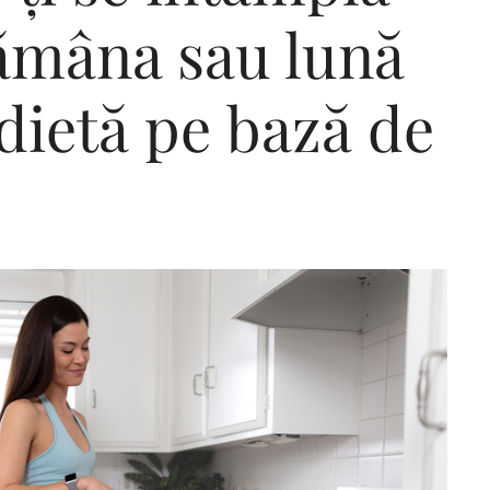
tămâna sau lună
dietă pe bază de
Editorial Miha
Morar: CUM L-
SALVAT PE FĂ
FRUMOS